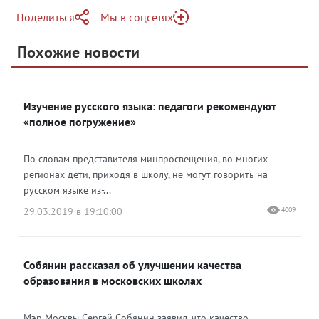
Поделиться
Мы в соцсетях
Telegram
Похожие новости
Telegram
Яндекс Дзен
ВКонтакте
Изучение русского языка: педагоги рекомендуют
Одноклассники
«полное погружение»
По словам представителя минпросвещения, во многих
регионах дети, приходя в школу, не могут говорить на
русском языке из-...
29.03.2019 в 19:10:00
4009
Собянин рассказал об улучшении качества
образования в московских школах
Мэр Москвы Сергей Собянин заявил, что качество