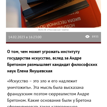
Фото © «Московская газета»
8935
14.02.2023 в 16:23:00
О том, чем может угрожать институту
государства искусство, вслед за Андре
Бретоном размышляет кандидат философских
наук Елена Янушевская
«Искусство – это зло и его надлежит
уничтожить». Эта мысль была высказана
французским поэтом-сюрреалистом Андре
Бретоном. Какие основания были у Бретона
сформулировать такое категоричное