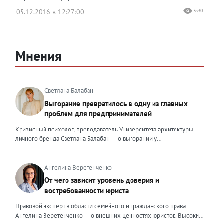
05.12.2016 в 12:27:00
3330
Мнения
Светлана Балабан
Выгорание превратилось в одну из главных
проблем для предпринимателей
Кризисный психолог, преподаватель Университета архитектуры
личного бренда Светлана Балабан — о выгорании у
предпринимателей, его причинах, признаках и способах
преодоления Выгорание в 2026 году стало самой острой
проблемой, однако выгорание у предпринимателей заметно
Ангелина Веретенченко
отличается от выгорания у наёмных сотрудников. Наёмный
От чего зависит уровень доверия и
сотрудник может уйти на больничный или в отпуск, пожаловаться
востребованности юриста
на что-то начальству или сменить работу. Предприниматель — сам
себе начальник и основа системы. Если он устаёт, бизнес не встанет
Правовой эксперт в области семейного и гражданского права
на паузу, а просто начнёт разваливаться. У предпринимателей
Ангелина Веретенченко — о внешних ценностях юристов. Высокий