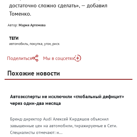
достаточно сложно сделать», — добавил
Томенко.
Автор:
Мария Артемова
ТЕГИ
автомобиль, покупка, угон, риск
Поделиться
Мы в соцсетях
Telegram
Похожие новости
Telegram
Яндекс Дзен
ВКонтакте
Автоэксперты не исключили «глобальный дефицит»
Одноклассники
через один-два месяца
Бренд-директор Аudi Алексей Кирдяшов объяснил
завышенные цен на автомобили, тиражируемые в Сети.
Специалисты отмечают: н...