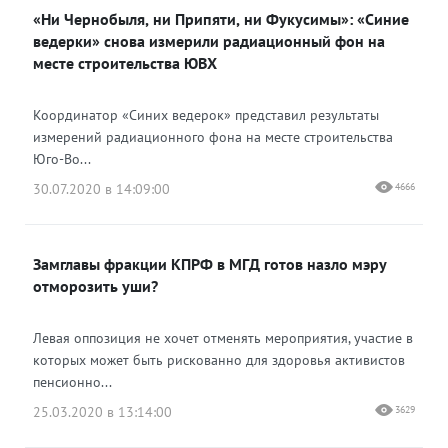
«Ни Чернобыля, ни Припяти, ни Фукусимы»: «Синие
Одноклассники
ведерки» снова измерили радиационный фон на
месте строительства ЮВХ
Координатор «Синих ведерок» представил результаты
измерений радиационного фона на месте строительства
Юго-Во...
30.07.2020 в 14:09:00
4666
Замглавы фракции КПРФ в МГД готов назло мэру
отморозить уши?
Левая оппозиция не хочет отменять мероприятия, участие в
которых может быть рискованно для здоровья активистов
пенсионно...
25.03.2020 в 13:14:00
3629