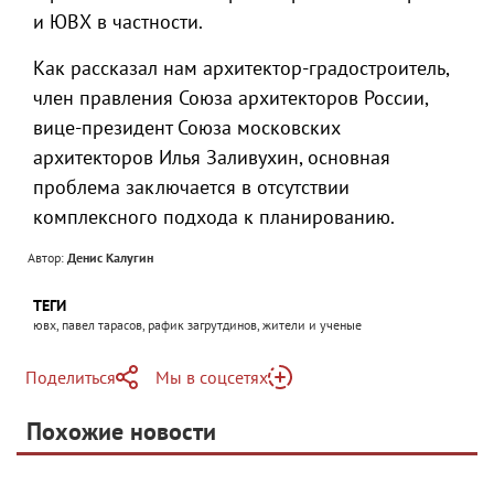
и ЮВХ в частности.
Как рассказал нам архитектор-градостроитель,
член правления Союза архитекторов России,
вице-президент Союза московских
архитекторов Илья Заливухин, основная
проблема заключается в отсутствии
комплексного подхода к планированию.
Автор:
Денис Калугин
ТЕГИ
ювх, павел тарасов, рафик загрутдинов, жители и ученые
Поделиться
Мы в соцсетях
Telegram
Похожие новости
Telegram
Яндекс Дзен
ВКонтакте