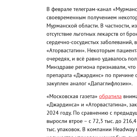
В феврале телеграм-канал «Мурман
своевременным получением некотор
Мурманской области. В частности, и
отсутствие льготных лекарств от бр
сердечно-сосудистых заболеваний, 
«Аторвастатин». Некоторым пациент
очередях, и всё равно удавалось пол
Минздраве региона признавали, что
препарата «Джардинс» по причине о
закуплен аналог «Дапаглифлозин».
«Московская газета»
обратила
внима
«Джардинса» и «Аторвастатина», за
2024 году. По сравнению с предыду
выросли втрое – с 72,3 тыс. до 216,4
тыс. упаковок. В компании Headway 