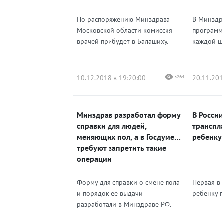
По распоряжению Минздрава
В Минздр
Московской области комиссия
программ
врачей прибудет в Балашиху.
каждой ш
10.12.2018 в 19:20:00
5264
20.11.201
Минздрав разработал форму
В Росси
справки для людей,
транспл
меняющих пол, а в Госдуме
ребенку
требуют запретить такие
операции
Форму для справки о смене пола
Первая в
и порядок ее выдачи
ребенку п
разработали в Минздраве РФ.