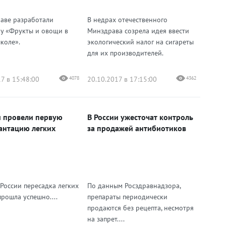
аве разработали
В недрах отечественного
у «Фрукты и овощи в
Минздрава созрела идея ввести
коле».
экологический налог на сигареты
для их производителей.
7 в 15:48:00
4078
20.10.2017 в 17:15:00
4362
и провели первую
В России ужесточат контроль
антацию легких
за продажей антибиотиков
 России пересадка легких
По данным Росздравнадзора,
рошла успешно....
препараты периодически
продаются без рецепта, несмотря
на запрет....