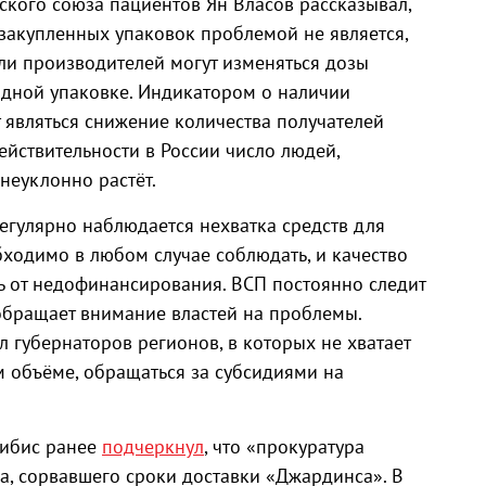
йского союза пациентов Ян Власов рассказывал,
 закупленных упаковок проблемой не является,
ли производителей могут изменяться дозы
 одной упаковке. Индикатором о наличии
 являться снижение количества получателей
действительности в России число людей,
неуклонно растёт.
регулярно наблюдается нехватка средств для
бходимо в любом случае соблюдать, и качество
ь от недофинансирования. ВСП постоянно следит
обращает внимание властей на проблемы.
 губернаторов регионов, в которых не хватает
м объёме, обращаться за субсидиями на
Чибис ранее
подчеркнул
, что «прокуратура
а, сорвавшего сроки доставки «Джардинса». В