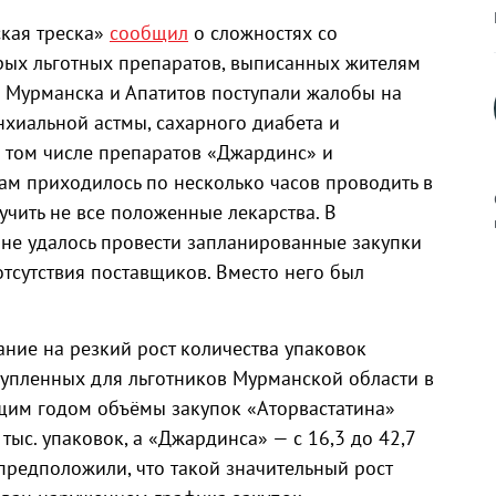
ская треска»
сообщил
о сложностях со
ых льготных препаратов, выписанных жителям
з Мурманска и Апатитов поступали жалобы на
онхиальной астмы, сахарного диабета и
в том числе препаратов «Джардинс» и
ам приходилось по несколько часов проводить в
учить не все положенные лекарства. В
 не удалось провести запланированные закупки
тсутствия поставщиков. Вместо него был
к
ние на резкий рост количества упаковок
купленных для льготников Мурманской области в
щим годом объёмы закупок «Аторвастатина»
р
 тыс. упаковок, а «Джардинса» — с 16,3 до 42,7
предположили, что такой значительный рост
н