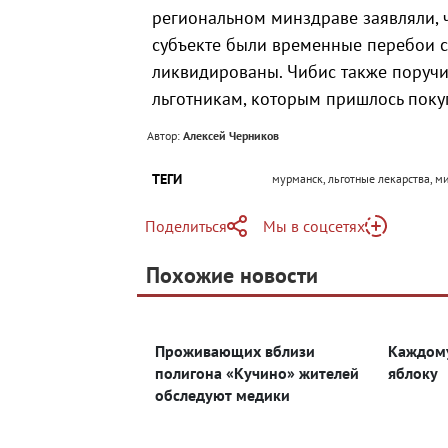
региональном минздраве заявляли, 
субъекте были временные перебои с
ликвидированы. Чибис также поруч
льготникам, которым пришлось покуп
Автор:
Алексей Черников
ТЕГИ
мурманск, льготные лекарства, м
Поделиться
Мы в соцсетях
Telegram
Похожие новости
Telegram
Яндекс Дзен
ВКонтакте
Проживающих вблизи
Каждому
Одноклассники
полигона «Кучино» жителей
яблоку
обследуют медики