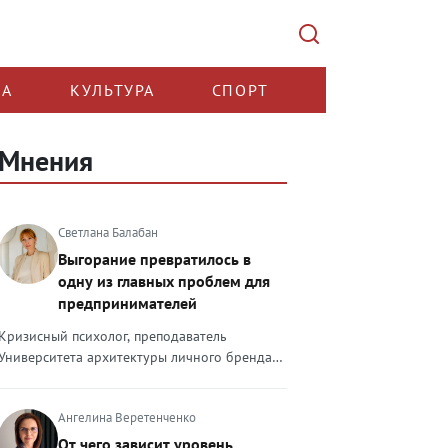
КА
КУЛЬТУРА
СПОРТ
Мнения
Светлана Балабан
Выгорание превратилось в
одну из главных проблем для
предпринимателей
Кризисный психолог, преподаватель
Университета архитектуры личного бренда
Светлана Балабан — о выгорании у
предпринимателей, его причинах, признаках
Ангелина Веретенченко
и способах преодоления Выгорание в 2026
году стало самой острой проблемой, однако
От чего зависит уровень