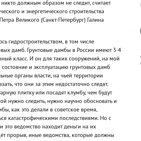
 никто должным образом не следит, считает
еского и энергетического строительства
Петра Великого (Санкт-Петербург) Галина
сь гидростроительством, в том числе
вых дамб. Грунтовые дамбы в России имеют 3-4
нный класс. И он для таких сооружений, на мой
а состояние и эксплуатацию грунтовых дамб
ьные органы власти, на чьей территории
зать, что они за этим недостаточно следят.
к
арную плитку или посадят клумбу, чем будут
бой нужно следить, нужно научно обосновать и
бы, как это делали в советское время,
ься катастрофическими последствиями. Но с
р
и это ведомство находит деньги на их
дёт прорыв, иные ведомства, которые должны
н