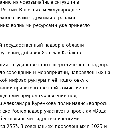
анию на чрезвычайные ситуации в
М
 России. В-шестых, международное
ехнологиями с другими странами.
лению водными ресурсами уже принесло
 государственный надзор в области
ружений, добавил Ярослав Кабаков.
ния государственного энергетического надзора
яде совещаний и мероприятий, направленных на
кой инфраструктуры и её подготовку к
дании правительственной комиссии по
едствий природных явлений под
и Александра Куренкова поднимались вопросы,
кже Ростехнадзор участвует в проектах «Вода
а бесхозяйными гидротехническими
ся 2353. В совещаниях, проведённых в 2023 и