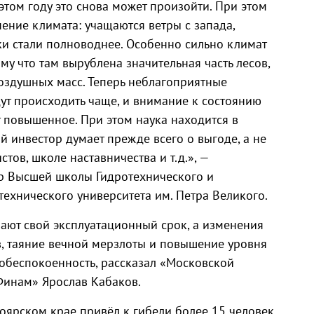
 этом году это снова может произойти. При этом
ение климата: учащаются ветры с запада,
ки стали полноводнее. Особенно сильно климат
ому что там вырублена значительная часть лесов,
воздушных масс. Теперь неблагоприятные
ут происходить чаще, и внимание к состоянию
 повышенное. При этом наука находится в
ный инвестор думает прежде всего о выгоде, а не
тов, школе наставничества и т.д.», —
р Высшей школы Гидротехнического и
технического университета им. Петра Великого.
ют свой эксплуатационный срок, а изменения
в, таяние вечной мерзлоты и повышение уровня
 обеспокоенность, рассказал «Московской
«Финам» Ярослав Кабаков.
оярском крае привёл к гибели более 15 человек