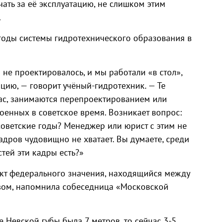
чать за её эксплуатацию, не слишком этим
.
 годы системы гидротехнического образования в
 не проектировалось, и мы работали «в стол»,
цию, — говорит учёный-гидротехник. — Те
час, занимаются перепроектированием или
оенных в советское время. Возникает вопрос:
советские годы? Менеджер или юрист с этим не
адров чудовищно не хватает. Вы думаете, среди
тей эти кадры есть?»
ект федерального значения, находящийся между
ом, напомнила собеседница «Московской
е Невской губы была 7 метров, то сейчас 3-5