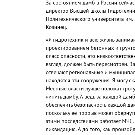
За состоянием дамб в России сейчас
директор Высшей школы Гидротехнич
Политехнического университета им. 
Козинец.
«Я гидротехник и всю жизнь занимаю
проектированием бетонных и грунто
класс опасности, это низкоответстве
взгляд, должен быть пересмотрен. З
отвечают региональные и муниципал
находятся эти сооружения. Я могу ска
Местные власти лучше положат троту
чинить дамбу. А ведь за каждой дам
обеспечить безопасность каждой дам
поскольку её прорыв может обернут
этими последствиями работает МЧС, 
ликвидацию. А до того, как произой