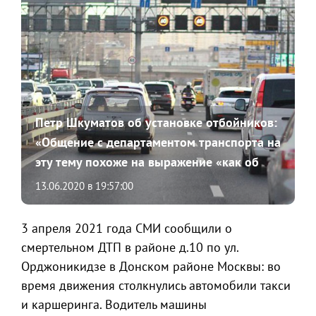
Петр Шкуматов об установке отбойников:
«Общение с департаментом транспорта на
эту тему похоже на выражение «как об
стенку горох»
13.06.2020 в 19:57:00
3 апреля 2021 года СМИ сообщили о
смертельном ДТП в районе д.10 по ул.
Орджоникидзе в Донском районе Москвы: во
время движения столкнулись автомобили такси
и каршеринга. Водитель машины