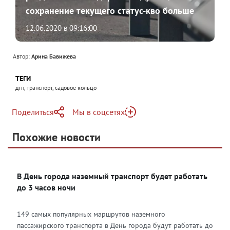
сохранение текущего статус-кво больше
ратуют мажоры со связями»
12.06.2020 в 09:16:00
Автор:
Арина Бавижева
ТЕГИ
дтп, транспорт, садовое кольцо
Поделиться
Мы в соцсетях
Telegram
Похожие новости
Telegram
Яндекс Дзен
ВКонтакте
В День города наземный транспорт будет работать
Одноклассники
до 3 часов ночи
149 самых популярных маршрутов наземного
пассажирского транспорта в День города будут работать до