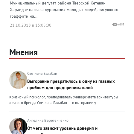
Муниципальный депутат района Тверской Кетеван
Хараидзе назвала «уродами» молодых людей, рисующих
граффити на...
21.10.2018 в 15:05:00
6685
Мнения
Светлана Балабан
Выгорание превратилось в одну из главных
проблем для предпринимателей
Кризисный психолог, преподаватель Университета архитектуры
личного бренда Светлана Балабан — о выгорании у
предпринимателей, его причинах, признаках и способах
преодоления Выгорание в 2026 году стало самой острой
проблемой, однако выгорание у предпринимателей заметно
Ангелина Веретенченко
отличается от выгорания у наёмных сотрудников. Наёмный
От чего зависит уровень доверия и
сотрудник может уйти на больничный или в отпуск, пожаловаться