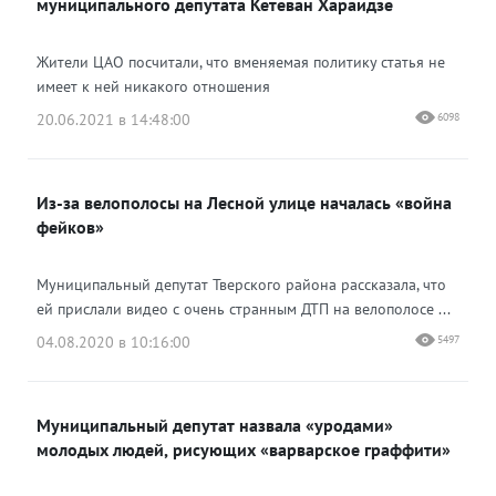
муниципального депутата Кетеван Хараидзе
Жители ЦАО посчитали, что вменяемая политику статья не
имеет к ней никакого отношения
20.06.2021 в 14:48:00
6098
Из-за велополосы на Лесной улице началась «война
фейков»
Муниципальный депутат Тверского района рассказала, что
ей прислали видео с очень странным ДТП на велополосе ...
04.08.2020 в 10:16:00
5497
Муниципальный депутат назвала «уродами»
молодых людей, рисующих «варварское граффити»