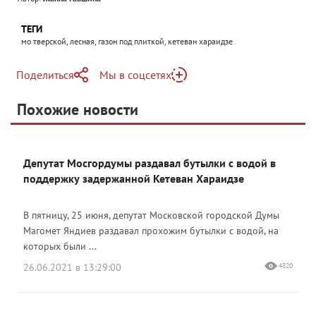
ТЕГИ
мо тверской, лесная, газон под плиткой, кетеван хараидзе
Поделиться
Мы в соцсетях
Telegram
Похожие новости
Telegram
Яндекс Дзен
ВКонтакте
Депутат Мосгордумы раздавал бутылки с водой в
Одноклассники
поддержку задержанной Кетеван Хараидзе
В пятницу, 25 июня, депутат Московской городской Думы
Магомет Яндиев раздавал прохожим бутылки с водой, на
которых были ...
26.06.2021 в 13:29:00
4820