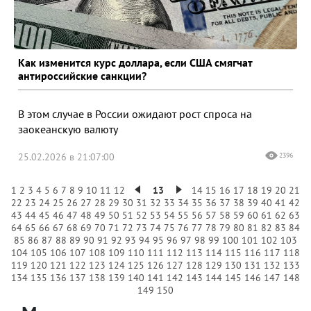
Как изменится курс доллара, если США смягчат
антироссийские санкции?
В этом случае в России ожидают рост спроса на
заокеанскую валюту
25.02.2026 в 21:07:00
2396
1
2
3
4
5
6
7
8
9
10
11
12
13
14
15
16
17
18
19
20
21
22
23
24
25
26
27
28
29
30
31
32
33
34
35
36
37
38
39
40
41
42
43
44
45
46
47
48
49
50
51
52
53
54
55
56
57
58
59
60
61
62
63
64
65
66
67
68
69
70
71
72
73
74
75
76
77
78
79
80
81
82
83
84
85
86
87
88
89
90
91
92
93
94
95
96
97
98
99
100
101
102
103
104
105
106
107
108
109
110
111
112
113
114
115
116
117
118
119
120
121
122
123
124
125
126
127
128
129
130
131
132
133
134
135
136
137
138
139
140
141
142
143
144
145
146
147
148
149
150