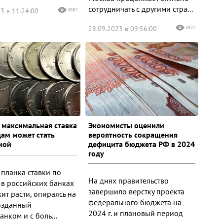
сотрудничать с другими стра...
3 в 11:24:00
3887
28.09.2023 в 09:56:00
3427
 максимальная ставка
Экономисты оценили
дам может стать
вероятность сокращения
ной
дефицита бюджета РФ в 2024
году
 планка ставки по
На днях правительство
 в российских банках
завершило верстку проекта
ит расти, опираясь на
федерального бюджета на
созданный
2024 г. и плановый период
нком и с боль...