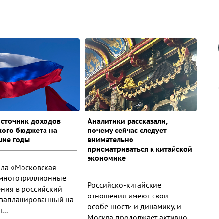
источник доходов
Аналитики рассказали,
к
кого бюджета на
почему сейчас следует
шие годы
внимательно
присматриваться к китайской
экономике
ала «Московская
, многотриллионные
р
Российско-китайские
ения в российский
отношения имеют свои
 запланированный на
особенности и динамику, и
...
н
Москва продолжает активно