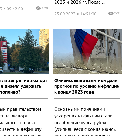
2025 и 2026 гг. После ...
3 в 09:42:00
2760
25.09.2023 в 14:51:00
2798
 ли запрет на экспорт
Финансовые аналитики дали
 и дизеля удержать
прогноз по уровню инфляции
 топливо?
к концу 2023 года
ый правительством
Основными причинами
ет на экспорт
ускорения инфляции стали
ильного топлива
ослабление курса рубля
ривести к дефициту
(усилившееся с конца июня),
а внутреннем рынк...
рост цен на нефтепродукт...