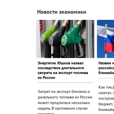
Новости экономики
Энергетик Юшков назвал
Назван 
последствия длительного
российс
запрета на экспорт топлива
ближай
из России
Как пис
Запрет на экспорт бензина и
газета»
дизельного топлива из России
поступл
может продлиться несколько
бюджет,
недель. В противном случае
ближайш
придется ...