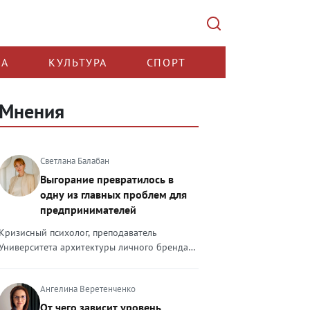
КА
КУЛЬТУРА
СПОРТ
Мнения
Светлана Балабан
Выгорание превратилось в
одну из главных проблем для
предпринимателей
Кризисный психолог, преподаватель
Университета архитектуры личного бренда
Светлана Балабан — о выгорании у
предпринимателей, его причинах, признаках
Ангелина Веретенченко
и способах преодоления Выгорание в 2026
году стало самой острой проблемой, однако
От чего зависит уровень