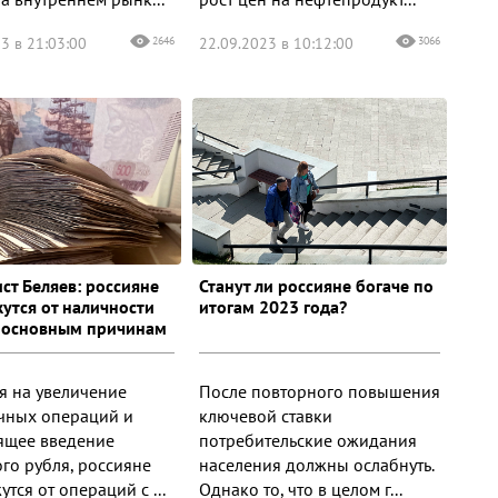
3 в 21:03:00
2646
22.09.2023 в 10:12:00
3066
ст Беляев: россияне
Станут ли россияне богаче по
жутся от наличности
итогам 2023 года?
 основным причинам
я на увеличение
После повторного повышения
чных операций и
ключевой ставки
ящее введение
потребительские ожидания
го рубля, россияне
населения должны ослабнуть.
утся от операций с ...
Однако то, что в целом г...