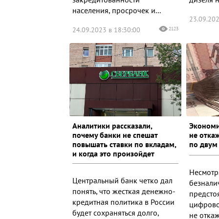
населения, просрочек и...
23.09.202
24.09.2023 в 18:30:00
2123
Аналитики рассказали,
Экономи
почему банки не спешат
не отка
повышать ставки по вкладам,
по двум
и когда это произойдет
Несмотр
Центральный банк четко дал
безнали
понять, что жесткая денежно-
предсто
кредитная политика в России
цифрово
будет сохраняться долго,
не откаж