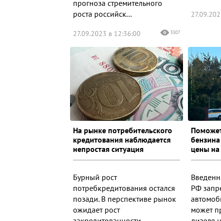
прогноза стремительного
роста российск...
27.09.202
27.09.2023 в 12:36:00
3307
На рынке потребительского
Поможет
кредитования наблюдается
бензина
непростая ситуация
цены на
Бурный рост
Введенн
потребкредитования остался
РФ запр
позади. В перспективе рынок
автомоб
ожидает рост
может п
закредитованности
дизеля н