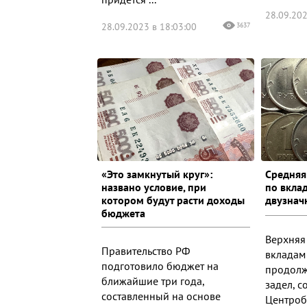
28.09.202
28.09.2023 в 18:03:00
3637
«Это замкнутый круг»:
Средняя
названо условие, при
по вкла
котором будут расти доходы
двузнач
бюджета
Верхняя
Правительство РФ
вкладам
подготовило бюджет на
продолж
ближайшие три года,
задел, 
составленный на основе
Центроба