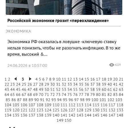
Российской экономике грозит «переохлаждение»
ЭКОНОМИКА
Экономика РФ оказалась в ловушке -ключевую ставку
нельзя понизить, чтобы не разогнать инфляцию. В то же
время, высокий &...
24.06.2026 в 10:57:00
4229
1
2
3
4
5
6
7
8
9
10
11
12
13
14
15
16
17
18
19
20
21
22
23
24
25
26
27
28
29
30
31
32
33
34
35
36
37
38
39
40
41
42
43
44
45
46
47
48
49
50
51
52
53
54
55
56
57
58
59
60
61
62
63
64
65
66
67
68
69
70
71
72
73
74
75
76
77
78
79
80
81
82
83
84
85
86
87
88
89
90
91
92
93
94
95
96
97
98
99
100
101
102
103
104
105
106
107
108
109
110
111
112
113
114
115
116
117
118
119
120
121
122
123
124
125
126
127
128
129
130
131
132
133
134
135
136
137
138
139
140
141
142
143
144
145
146
147
148
149
150