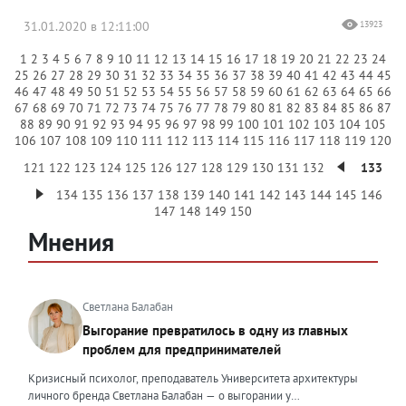
31.01.2020 в 12:11:00
13923
1
2
3
4
5
6
7
8
9
10
11
12
13
14
15
16
17
18
19
20
21
22
23
24
25
26
27
28
29
30
31
32
33
34
35
36
37
38
39
40
41
42
43
44
45
46
47
48
49
50
51
52
53
54
55
56
57
58
59
60
61
62
63
64
65
66
67
68
69
70
71
72
73
74
75
76
77
78
79
80
81
82
83
84
85
86
87
88
89
90
91
92
93
94
95
96
97
98
99
100
101
102
103
104
105
106
107
108
109
110
111
112
113
114
115
116
117
118
119
120
121
122
123
124
125
126
127
128
129
130
131
132
133
134
135
136
137
138
139
140
141
142
143
144
145
146
147
148
149
150
Мнения
Светлана Балабан
Выгорание превратилось в одну из главных
проблем для предпринимателей
Кризисный психолог, преподаватель Университета архитектуры
личного бренда Светлана Балабан — о выгорании у