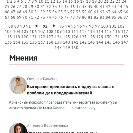
1
2
3
4
5
6
7
8
9
10
11
12
13
14
15
16
17
18
19
20
21
22
23
24
25
26
27
28
29
30
31
32
33
34
35
36
37
38
39
40
41
42
43
44
45
46
47
48
49
50
51
52
53
54
55
56
57
58
59
60
61
62
63
64
65
66
67
68
69
70
71
72
73
74
75
76
77
78
79
80
81
82
83
84
85
86
87
88
89
90
91
92
93
94
95
96
97
98
99
100
101
102
103
104
105
106
107
108
109
110
111
112
113
114
115
116
117
118
119
120
121
122
123
124
125
126
127
128
129
130
131
132
133
134
135
136
137
138
139
140
141
142
143
144
145
146
147
148
149
150
Мнения
Светлана Балабан
Выгорание превратилось в одну из главных
проблем для предпринимателей
Кризисный психолог, преподаватель Университета архитектуры
личного бренда Светлана Балабан — о выгорании у
предпринимателей, его причинах, признаках и способах
преодоления Выгорание в 2026 году стало самой острой
проблемой, однако выгорание у предпринимателей заметно
Ангелина Веретенченко
отличается от выгорания у наёмных сотрудников. Наёмный