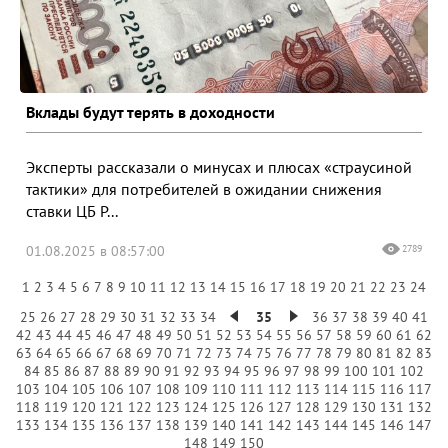
Вклады будут терять в доходности
Эксперты рассказали о минусах и плюсах «страусиной
тактики» для потребителей в ожидании снижения
ставки ЦБ Р...
01.08.2025 в 08:57:00
2789
1
2
3
4
5
6
7
8
9
10
11
12
13
14
15
16
17
18
19
20
21
22
23
24
25
26
27
28
29
30
31
32
33
34
35
36
37
38
39
40
41
42
43
44
45
46
47
48
49
50
51
52
53
54
55
56
57
58
59
60
61
62
63
64
65
66
67
68
69
70
71
72
73
74
75
76
77
78
79
80
81
82
83
84
85
86
87
88
89
90
91
92
93
94
95
96
97
98
99
100
101
102
103
104
105
106
107
108
109
110
111
112
113
114
115
116
117
118
119
120
121
122
123
124
125
126
127
128
129
130
131
132
133
134
135
136
137
138
139
140
141
142
143
144
145
146
147
148
149
150