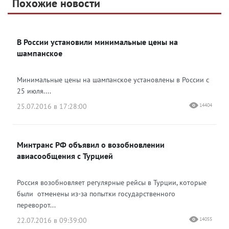
Похожие новости
Telegram
Яндекс Дзен
ВКонтакте
В России установили минимальные цены на
Одноклассники
шампанское
Минимальные цены на шампанское установлены в России с
25 июля....
25.07.2016 в 17:28:00
14404
Минтранс РФ объявил о возобновлении
авиасообщения с Турцией
Россия возобновляет регулярные рейсы в Турции, которые
были отменены из-за попытки государственного
переворот...
22.07.2016 в 09:39:00
14055