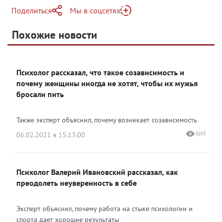
Поделиться
Мы в соцсетях
Telegram
Похожие новости
Telegram
Яндекс Дзен
ВКонтакте
Психолог рассказал, что такое созависимость и
Одноклассники
почему женщины иногда не хотят, чтобы их мужья
бросали пить
Также эксперт объяснил, почему возникает созависимость
06.02.2021 в 15:13:00
8253
Психолог Валерий Ивановский рассказал, как
преодолеть неуверенность в себе
Эксперт объяснил, почему работа на стыке психологии и
спорта дает хорошие результаты