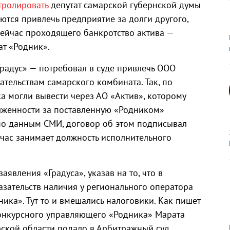
тролировать
депутат самарской губернской думы
ются привлечь предприятие за долги другого,
ейчас проходящего банкротство актива —
т «Родник».
радус» — потребовал в суде привлечь ООО
тельствам самарского комбината. Так, по
а могли вывести через АО «Актив», которому
лженности за поставленную «Родником»
по данным СМИ, договор об этом подписывал
час занимает должность исполнительного
аявления «Градуса», указав на то, что в
азательств наличия у регионального оператора
ика». Тут-то и вмешались налоговики. Как пишет
онкурсного управляющего «Родника» Марата
ской области подало в Арбитражный суд