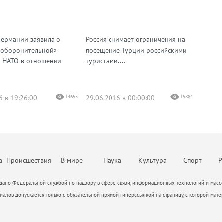
М
Германии заявила о
Россия снимает ограничения на
 оборонительной»
посещение Турции российскими
и НАТО в отношении
туристами....
6 в 19:26:00
14655
29.06.2016 в 00:00:00
15884
а
Происшествия
В мире
Наука
Культура
Спорт
Р
ано Федеральной службой по надзору в сфере связи, информационных технологий и массо
алов допускается только с обязательной прямой гиперссылкой на страницу, с которой мате