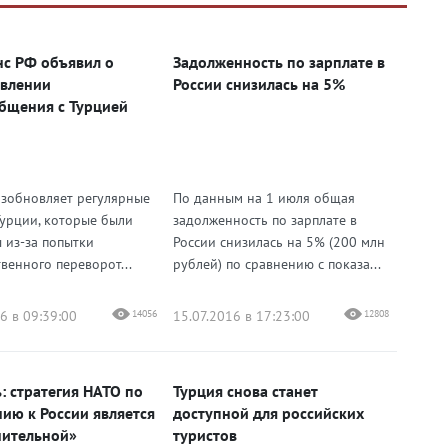
с РФ объявил о
Задолженность по зарплате в
влении
России снизилась на 5%
бщения с Турцией
озобновляет регулярные
По данным на 1 июля общая
Турции, которые были
задолженность по зарплате в
 из-за попытки
России снизилась на 5% (200 млн
венного переворот...
рублей) по сравнению с показа...
6 в 09:39:00
14056
15.07.2016 в 17:23:00
12808
: стратегия НАТО по
Турция снова станет
ию к России является
доступной для российских
ительной»
туристов