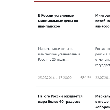
Яндекс Дзен
ВКонтакте
В России установили
Минтран
Одноклассники
минимальные цены на
возобно
шампанское
авиасоо
Минимальные цены на
Россия в
шампанское установлены в
рейсы в 
России с 25 июля....
отменены
государст
25.07.2016 в 17:28:00
14406
22.07.201
На юге России ожидается
Меркель
жара более 40 градусов
отношен
«оборон