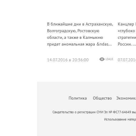
В ближайшие дни в Астраханскую,
Канцлер 
Волгоградскую, Ростовскую
«глубоко
области, а также в Калмыкию
стратеги
придет аномальная жара &ndas...
России. ...
14.07.2016 в 20:36:00
13418
07.07.201
Политика
Общество
Экономик
Свидетельство о регистрации СМИ Эл № ФС77-64649 выд
Использование матери