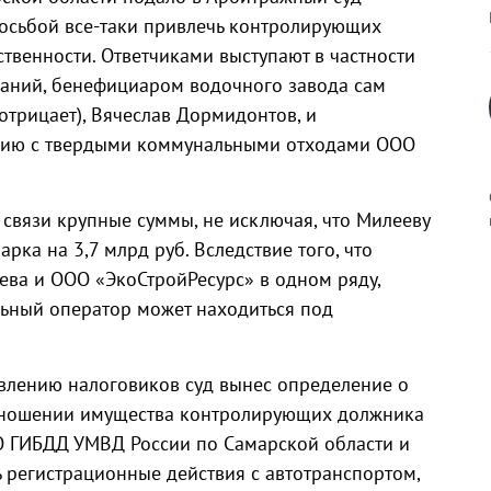
росьбой все-таки привлечь контролирующих
твенности. Ответчиками выступают в частности
аний, бенефициаром водочного завода сам
 отрицает), Вячеслав Дормидонтов, и
нию с твердыми коммунальными отходами ООО
 связи крупные суммы, не исключая, что Милееву
рка на 3,7 млрд руб. Вследствие того, что
ева и ООО «ЭкоСтройРесурс» в одном ряду,
к
льный оператор может находиться под
явлению налоговиков суд вынес определение о
р
тношении имущества контролирующих должника
ЭО ГИБДД УМВД России по Самарской области и
 регистрационные действия с автотранспортом,
н