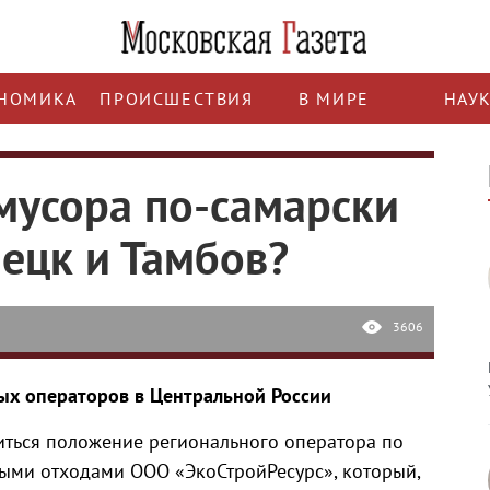
НОМИКА
ПРОИСШЕСТВИЯ
В МИРЕ
НАУ
мусора по-самарски
ецк и Тамбов?
3606
ых операторов в Центральной России
иться положение регионального оператора по
ми отходами ООО «ЭкоСтройРесурс», который,