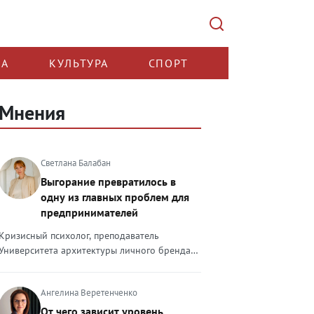
КА
КУЛЬТУРА
СПОРТ
Мнения
Светлана Балабан
Выгорание превратилось в
одну из главных проблем для
предпринимателей
Кризисный психолог, преподаватель
Университета архитектуры личного бренда
Светлана Балабан — о выгорании у
предпринимателей, его причинах, признаках
Ангелина Веретенченко
и способах преодоления Выгорание в 2026
году стало самой острой проблемой, однако
От чего зависит уровень