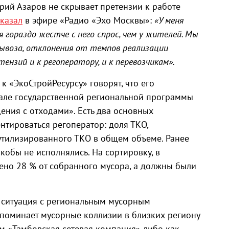
рий Азаров не скрывает претензии к работе
сказал
в эфире «Радио «Эхо Москвы»:
«У меня
я гораздо жестче с него спрос, чем у жителей. Мы
ывоза, отклонения от темпов реализации
ензий и к регоператору, и к перевозчикам».
 «ЭкоСтройРесурсу» говорят, что его
вале государственной региональной программы
ния с отходами». Есть два основных
нтироваться регоператор: доля ТКО,
 утилизированного ТКО в общем объеме. Ранее
якобы не исполнялись. На сортировку, в
лено 28 % от собранного мусора, а должны были
 ситуация с региональным мусорным
поминает мусорные коллизии в близких региону
ам «Тамбовская сетевая компания» либо как