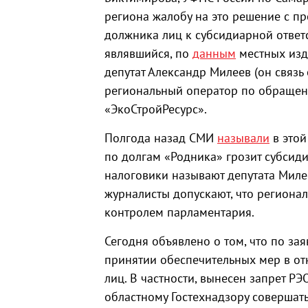
региона жалобу на это решение с п
должника лиц к субсидиарной ответс
являвшийся, по
данным
местных изд
депутат Александр Милеев (он связь
региональный оператор по обраще
«ЭкоСтройРесурс».
Полгода назад СМИ
называли
в этой
по долгам «Родника» грозит субсидиа
налоговики называют депутата Миле
журналисты допускают, что региона
контролем парламентария.
Сегодня объявлено о том, что по за
принятии обеспечительных мер в о
лиц. В частности, вынесен запрет Р
областному Гостехнадзору совершать