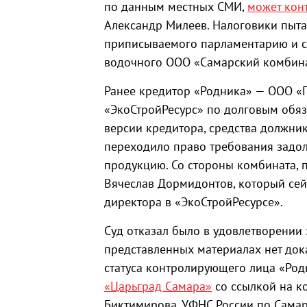
по данным местных СМИ,
может кон
Александр Милеев. Налоговики пыта
приписываемого парламентарию и с
водочного ООО «Самарский комбина
Ранее кредитор «Родника» — ООО «Г
«ЭкоСтройРесурс» по долговым обяза
версии кредитора, средства должник
переходило право требования задо
продукцию. Со стороны комбината, 
Вячеслав Дормидонтов, который сей
директора в «ЭкоСтройРесурсе».
Суд отказал было в удовлетворении з
представленных материалах нет док
статуса контролирующего лица «Родн
«Царьград Самара»
со ссылкой на к
Биктимирова, УФНС России по Самар