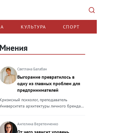
КА
КУЛЬТУРА
СПОРТ
Мнения
Светлана Балабан
Выгорание превратилось в
одну из главных проблем для
предпринимателей
Кризисный психолог, преподаватель
Университета архитектуры личного бренда
Светлана Балабан — о выгорании у
предпринимателей, его причинах, признаках
Ангелина Веретенченко
и способах преодоления Выгорание в 2026
году стало самой острой проблемой, однако
От чего зависит уровень