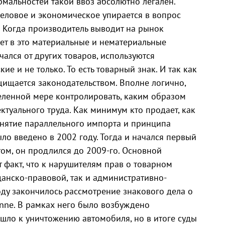
альностей такой ввоз абсолютно легален.
еловое и экономическое упирается в вопрос
. Когда производитель выводит на рынок
ет в это материальные и нематериальные
чался от других товаров, используются
е и не только. То есть товарный знак. И так как
ащищается законодательством. Вполне логично,
еленной мере контролировать, каким образом
ктуального труда. Как минимум кто продает, как
понятие параллельного импорта и принципа
о введено в 2002 году. Тогда и начался первый
ом, он продлился до 2009-го. Основной
т факт, что к нарушителям прав о товарном
анско-правовой, так и административно-
оду закончилось рассмотрение знакового дела о
enne. В рамках него было возбуждено
е шло к уничтожению автомобиля, но в итоге суды