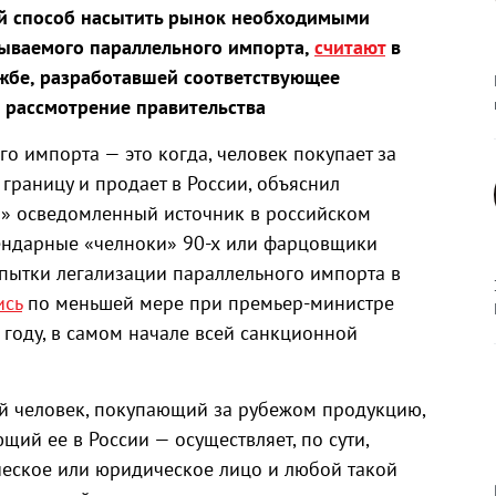
й способ насытить рынок необходимыми
зываемого параллельного импорта,
считают
в
жбе, разработавшей соответствующее
 рассмотрение правительства
о импорта — это когда, человек покупает за
границу и продает в России, объяснил
ы» осведомленный источник в российском
гендарные «челноки» 90-х или фарцовщики
опытки легализации параллельного импорта в
ись
по меньшей мере при премьер-министре
году, в самом начале всей санкционной
й человек, покупающий за рубежом продукцию,
ий ее в России — осуществляет, по сути,
еское или юридическое лицо и любой такой