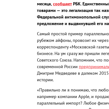
месяца,
сообщает
РБК. Единственны
товарами — это легализация так на
Федеральной антимонопольной слу
предложение и выдвинувшей его на
Самый простой пример параллельног
рубежом айфоны, провозит их через 
корреспонденту «Московской газет
бизнесе. На ум сразу же пришли ле
Советского Союза. Напомним, что п
современной России
предпринимал
Дмитрие Медведеве в далеком 2015 
истории.
«Правильно ли я понимаю, что любо
например компании Apple, и продающ
параллельный импорт? Любое физич