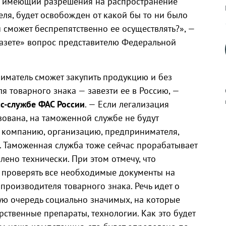
не имеющий разрешения на распространение
ля, будет освобожден от какой бы то ни было
и сможет беспрепятственно ее осуществлять?», —
азете» вопрос представителю Федеральной
ниматель сможет закупить продукцию и без
я товарного знака — завезти ее в Россию, —
с-службе ФАС России
. — Если легализация
зована, на таможенной службе не будут
 компанию, организацию, предпринимателя,
к
ю. Таможенная служба тоже сейчас прорабатывает
влено технически. При этом отмечу, что
 проверять все необходимые документы на
 производителя товарного знака. Речь идет о
р
вую очередь социально значимых, на которые
рственные препараты, технологии. Как это будет
н