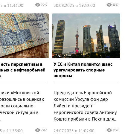
5 в 11:43:00
7040
20.08.2025 в 19:52:00
6367
 есть перспективы в
У ЕС и Китая появится шанс
нных с нефтедобычей
урегулировать спорные
х
вопросы
ники «Московской
Председатель Европейской
 разошлись в оценках
комиссии Урсула фон дер
ности социально-
Ляйен и президент
ческой ситуации в
Европейского совета Антониу
.
Кошта прибыли в Пекин для...
5 в 11:53:00
7967
24.07.2025 в 11:02:00
3192