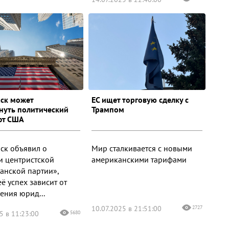
ск может
ЕС ищет торговую сделку с
нуть политический
Трампом
фт США
ск объявил о
Мир сталкивается с новыми
и центристской
американскими тарифами
анской партии»,
ё успех зависит от
ения юрид...
10.07.2025 в 21:51:00
2727
5 в 11:23:00
5680