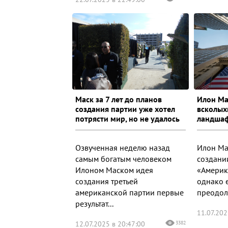
Маск за 7 лет до планов
Илон Ма
создания партии уже хотел
всколых
потрясти мир, но не удалось
ландша
Озвученная неделю назад
Илон Ма
самым богатым человеком
создани
Илоном Маском идея
«Америк
создания третьей
однако е
американской партии первые
преодол
результат...
11.07.202
12.07.2025 в 20:47:00
3382