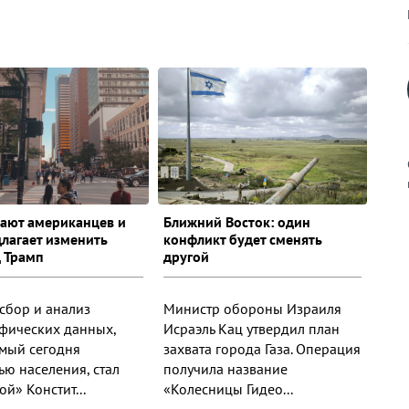
тают американцев и
Ближний Восток: один
длагает изменить
конфликт будет сменять
к
 Трамп
другой
сбор и анализ
Министр обороны Израиля
фических данных,
Исраэль Кац утвердил план
р
мый сегодня
захвата города Газа. Операция
ью населения, стал
получила название
й» Констит...
«Колесницы Гидео...
н