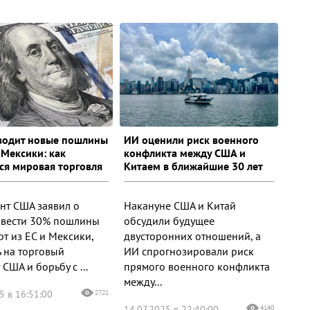
водит новые пошлины
ИИ оценили риск военного
 Мексики: как
конфликта между США и
ся мировая торговля
Китаем в ближайшие 30 лет
нт США заявил о
Накануне США и Китай
ввести 30% пошлины
обсудили будущее
т из ЕС и Мексики,
двусторонних отношений, а
ь на торговый
ИИ спрогнозировали риск
США и борьбу с ...
прямого военного конфликта
между...
5 в 16:51:00
2721
14.07.2025 в 22:40:00
4140