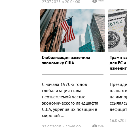
27.07.2025 в 20:04:00
3969
Глобализация изменила
Трамп в
экономику США
для ЕС и
изменит
С начала 1970-х годов
Президе
глобализация стала
планах 
неотъемлемой частью
на импор
экономического ландшафта
ссылаяс
США, укрепив их позиции в
дефицит 
мировой ...
16.07.202
22.07.2025 в 22:49:00
4536