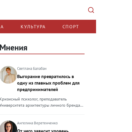
КА
КУЛЬТУРА
СПОРТ
Мнения
Светлана Балабан
Выгорание превратилось в
одну из главных проблем для
предпринимателей
Кризисный психолог, преподаватель
Университета архитектуры личного бренда
Светлана Балабан — о выгорании у
предпринимателей, его причинах, признаках
Ангелина Веретенченко
и способах преодоления Выгорание в 2026
году стало самой острой проблемой, однако
От чего зависит уровень