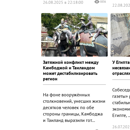
26.08.2025 в 22:18:00
8836
22.08.202
Затяжной конфликт между
У Египта
Камбоджой и Таиландом
несвяза
может дестабилизировать
отрасля
регион
Собесед
На фоне вооружённых
газеты»
столкновений, унесших жизни
стабиль
десятков человек по обе
экономи
стороны границы, Камбоджа
Египте, ..
и Таиланд выразили гот...
26.07.202