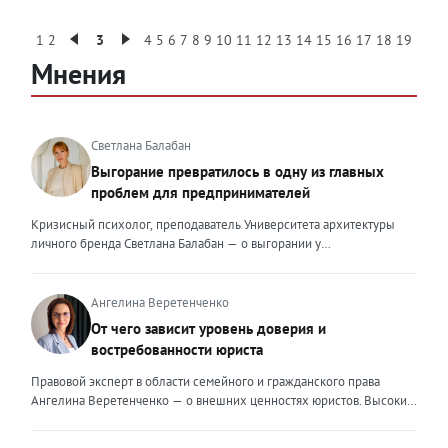
1
2
3
4
5
6
7
8
9
10
11
12
13
14
15
16
17
18
19
Мнения
Светлана Балабан
Выгорание превратилось в одну из главных
проблем для предпринимателей
Кризисный психолог, преподаватель Университета архитектуры
личного бренда Светлана Балабан — о выгорании у
предпринимателей, его причинах, признаках и способах
преодоления Выгорание в 2026 году стало самой острой
проблемой, однако выгорание у предпринимателей заметно
Ангелина Веретенченко
отличается от выгорания у наёмных сотрудников. Наёмный
От чего зависит уровень доверия и
сотрудник может уйти на больничный или в отпуск, пожаловаться
востребованности юриста
на что-то начальству или сменить работу. Предприниматель — сам
себе начальник и основа системы. Если он устаёт, бизнес не встанет
Правовой эксперт в области семейного и гражданского права
на паузу, а просто начнёт разваливаться. У предпринимателей
Ангелина Веретенченко — о внешних ценностях юристов. Высокий
принято говорить, что они не имеют право на выгорание или на
уровень экспертности, профессионализм,
усталость и должны работать 24/7. Но это очень опасное
клиентоориентированность: когда-то эти понятия формировали