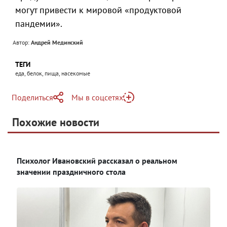
могут привести к мировой «продуктовой
пандемии».
Автор:
Андрей Мединский
ТЕГИ
еда, белок, пища, насекомые
Поделиться
Мы в соцсетях
Telegram
Похожие новости
Telegram
Яндекс Дзен
ВКонтакте
Психолог Ивановский рассказал о реальном
Одноклассники
значении праздничного стола