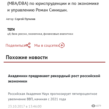
(MBA/DBA) по юриспруденции и по экономике
и управлению Роман Синицын.
Автор:
Сергей Путилов
ТЕГИ
цб, банк россии, экономика, финансовые аналитики
Поделиться
Мы в соцсетях
Telegram
Похожие новости
Telegram
Яндекс Дзен
ВКонтакте
Академики предрекают рекордный рост российской
Одноклассники
экономики
Российская Академия Наук прогнозирует пятипроцентное
увеличение ВВП, начиная с 2021 года
23.10.2017 в 13:46:00
6079