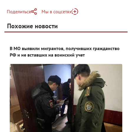
Поделиться
Мы в соцсетях
Telegram
Похожие новости
Telegram
Яндекс Дзен
ВКонтакте
В МО выявили мигрантов, получивших гражданство
Одноклассники
РФ и не вставших на воинский учет