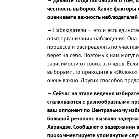
—
Давайте тогда поговорим о том, 
честность выборов. Какие факторы 
оцениваете важность наблюдателей
—
Наблюдатели — это и есть единст
опыт организации наблюдения. Она б
процессе и распределять по участка
берет на себя. Поэтому к нам могут
зависимости от своих взглядов. Если
выборами, то приходите в «Яблоко» 
очень важно. Других способов предо
—
Сейчас на этапе ведения избира
сталкиваются с разнообразными пр
ваш оппонент по Центральному изби
большой резонанс вызвало задержа
Хараидзе. Сообщают о задержании 
прокомментируете упомянутые случ