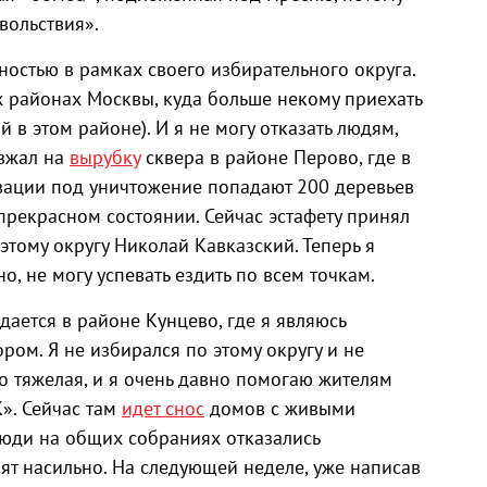
вольствия».
остью в рамках своего избирательного округа.
х районах Москвы, куда больше некому приехать
й в этом районе). И я не могу отказать людям,
езжал на
вырубку
сквера в районе Перово, где в
вации под уничтожение попадают 200 деревьев
 прекрасном состоянии. Сейчас эстафету принял
этому округу Николай Кавказский. Теперь я
о, не могу успевать ездить по всем точкам.
дается в районе Кунцево, где я являюсь
ом. Я не избирался по этому округу и не
о тяжелая, и я очень давно помогаю жителям
». Сейчас там
идет снос
домов с живыми
Люди на общих собраниях отказались
лят насильно. На следующей неделе, уже написав