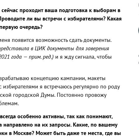
к сейчас проходит ваша подготовка к выборам в
Проводите ли вы встречи с избирателями? Какая
 первую очередь
?
меня появится возможность сдать документы.
представила в ЦИК документы для заверения
021 года — прим. ред.)
и я жду сигнала, чтобы
азрабатываю концепцию кампании, макеты
к
с избирателями я встречаюсь регулярно по роду
вской городской Думы. Постоянно провожу
блемам.
сегда особенно активны, так как понимают,
р
а направлено на их запросы. Какие, по вашему
чки в Москве
?
Может быть даже те места, где вы
н