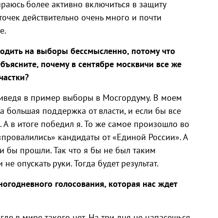
раюсь более активно включиться в защиту
 точек действительно очень много и почти
е.
ходить на выборы бессмысленно, потому что
Объясните, почему в сентябре москвичи все же
частки
?
приведя в пример выборы в Мосгордуму. В моем
а большая поддержка от власти, и если бы все
 А в итоге победил я. То же самое произошло во
«провалились» кандидаты от «Единой России». А
и бы прошли. Так что я бы не был таким
не опускать руки. Тогда будет результат.
ногодневного голосования, которая нас ждет
где в мире такого нет. На три дня не напасешься