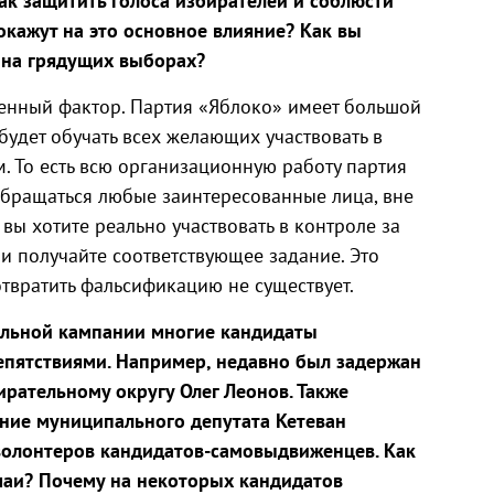
как защитить голоса избирателей и соблюсти
М
окажут на это основное влияние? Как вы
 на грядущих выборах
?
венный фактор. Партия «Яблоко» имеет большой
удет обучать всех желающих участвовать в
м. То есть всю организационную работу партия
 обращаться любые заинтересованные лица, вне
 вы хотите реально участвовать в контроле за
и получайте соответствующее задание. Это
твратить фальсификацию не существует.
тельной кампании многие кандидаты
епятствиями. Например, недавно был задержан
рательному округу Олег Леонов. Также
ние муниципального депутата Кетеван
волонтеров кандидатов-самовыдвиженцев. Как
аи? Почему на некоторых кандидатов