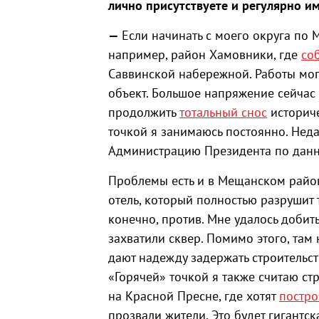
лично присутствуете и регулярно и
—
Если начинать с моего округа по М
например, район Хамовники, где
со
Саввинской набережной. Работы могу
объект. Большое напряжение сейчас 
продолжить
тотальный снос
историче
точкой я занимаюсь постоянно. Неда
Администрацию Президента по данн
Проблемы есть и в Мещанском район
отель, который полностью разрушит 
конечно, против. Мне удалось добит
захватили сквер. Помимо этого, там
дают надежду задержать строительст
«Горячей» точкой я также считаю ст
на Красной Пресне, где хотят
постро
прозвали жители. Это будет гигантс