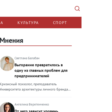
КА
КУЛЬТУРА
СПОРТ
Мнения
Светлана Балабан
Выгорание превратилось в
одну из главных проблем для
предпринимателей
Кризисный психолог, преподаватель
Университета архитектуры личного бренда
Светлана Балабан — о выгорании у
предпринимателей, его причинах, признаках
Ангелина Веретенченко
и способах преодоления Выгорание в 2026
году стало самой острой проблемой, однако
От чего зависит уровень