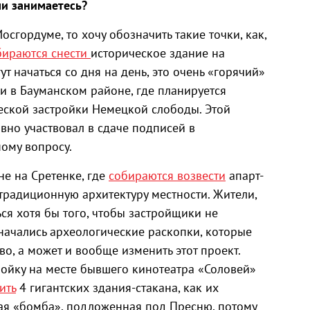
ми занимаетесь
?
осгордуме, то хочу обозначить такие точки, как,
бираются снести
историческое здание на
т начаться со дня на день, это очень «горячий»
и в Бауманском районе, где планируется
ской застройки Немецкой слободы. Этой
вно участвовал в сдаче подписей в
ому вопросу.
е на Сретенке, где
собираются возвести
апарт-
традиционную архитектуру местности. Жители,
ься хотя бы того, чтобы застройщики не
 начались археологические раскопки, которые
во, а может и вообще изменить этот проект.
ройку на месте бывшего кинотеатра «Соловей»
ить
4 гигантских здания-стакана, как их
кая «бомба», подложенная под Пресню, потому