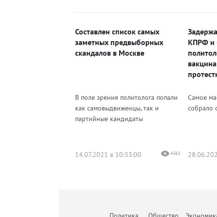
Составлен список самых
Задержа
заметных предвыборных
КПРФ и 
скандалов в Москве
политол
вакцина
протест
недели
В поле зрения политолога попали
Самое ма
как самовыдвиженцы, так и
собрало 
партийные кандидаты
14.07.2021 в 10:33:00
4363
28.06.202
Политика
Общество
Экономик