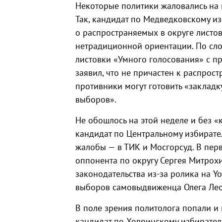
Некоторые политики жаловались на 
Так, кандидат по Медведковскому и
о распространяемых в округе листов
нетрадиционной ориентации. По сло
листовки «Умного голосования» с пр
заявил, что не причастен к распрос
противники могут готовить «закладк
выборов».
Не обошлось на этой неделе и без «к
кандидат по Центральному избирате
жалобы — в ТИК и Мосгорсуд. В пер
оппонента по округу Сергея Митро
законодательства из-за ролика на Y
выборов самовыдвиженца Олега Лео
В поле зрения политолога попали и
кандидат по Ховринскому избирател