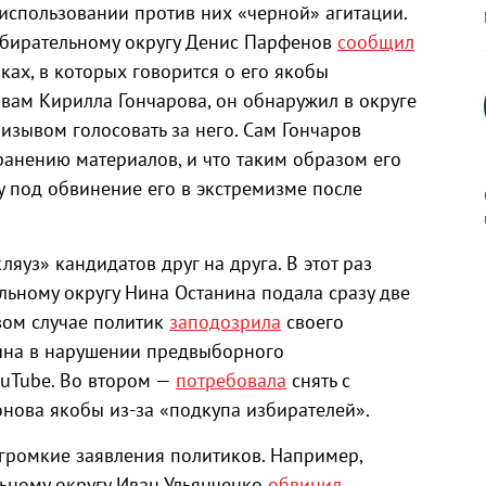
использовании против них «черной» агитации.
збирательному округу Денис Парфенов
сообщил
ках, в которых говорится о его якобы
вам Кирилла Гончарова, он обнаружил в округе
изывом голосовать за него. Сам Гончаров
транению материалов, и что таким образом его
у под обвинение его в экстремизме после
ляуз» кандидатов друг на друга. В этот раз
к
льному округу Нина Останина подала сразу две
вом случае политик
заподозрила
своего
хина в нарушении предвыборного
ouTube. Во втором —
потребовала
снять с
р
нова якобы из-за «подкупа избирателей».
 громкие заявления политиков. Например,
н
ьному округу Иван Ульянченко
обвинил