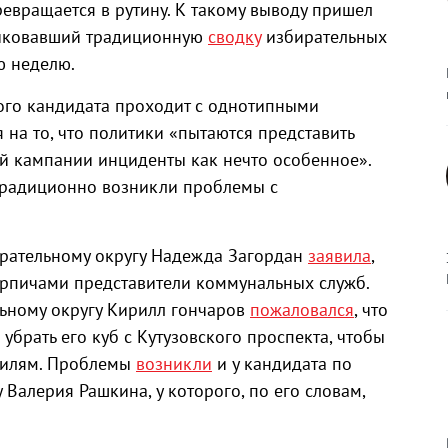
евращается в рутину. К такому выводу пришел
ликовавший традиционную
сводку
избирательных
ю неделю.
ого кандидата проходит с однотипными
на то, что политики «пытаются представить
й кампании инциденты как нечто особенное».
 традиционно возникли проблемы с
рательному округу Надежда Загордан
заявила
,
ирпичами представители коммунальных служб.
ьному округу Кирилл гончаров
пожаловался
, что
брать его куб с Кутузовского проспекта, чтобы
билям. Проблемы
возникли
и у кандидата по
Валерия Рашкина, у которого, по его словам,