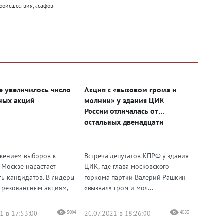
происшествия, асафов
е увеличилось число
Акция с «вызовом грома и
ных акций
молнии» у здания ЦИК
России отличалась от
остальных двенадцати
жением выборов в
Встреча депутатов КПРФ у здания
в Москве нарастает
ЦИК, где глава московского
ть кандидатов. В лидеры
горкома партии Валерий Рашкин
 резонансным акциям,
«вызвал» гром и мол...
1 в 17:53:00
5004
20.07.2021 в 18:26:00
4083