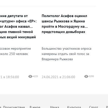
ние депутата от
Политолог Асафов оценил
«штурм» офиса «ЕР»:
шансы Рыжкова и Яшина
ог Асафов назвал
пройти в Мосгордуму на
цию главной темой
предстоящих довыборах
ных акций минувшей
ссовое мероприятие
Большинство участников опроса
около 250 человек
намерены отдать свой голос за
Владимира Рыжкова
1 в 18:56:00
4225
24.06.2021 в 21:06:00
3293
а
Происшествия
В мире
Наука
Культура
Спорт
Р