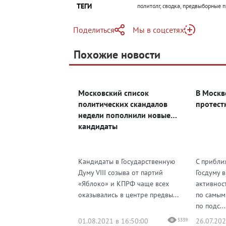
ТЕГИ
политолг, сводка, предвыборные 
Поделиться
Мы в соцсетях
Telegram
Похожие новости
Telegram
Яндекс Дзен
ВКонтакте
Московский список
В Москв
Одноклассники
политических скандалов
протест
недели пополнили новые
кандидаты
Кандидаты в Государственную
С прибли
Думу VIII созыва от партий
Госдуму 
«Яблоко» и КПРФ чаще всех
активнос
оказывались в центре предвы...
по самым
по подс...
01.08.2021 в 16:50:00
5339
26.07.202