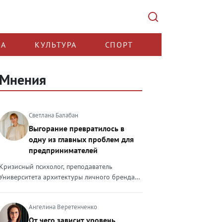
КА
КУЛЬТУРА
СПОРТ
Мнения
Светлана Балабан
Выгорание превратилось в
одну из главных проблем для
предпринимателей
Кризисный психолог, преподаватель
Университета архитектуры личного бренда
Светлана Балабан — о выгорании у
предпринимателей, его причинах, признаках
Ангелина Веретенченко
и способах преодоления Выгорание в 2026
году стало самой острой проблемой, однако
От чего зависит уровень