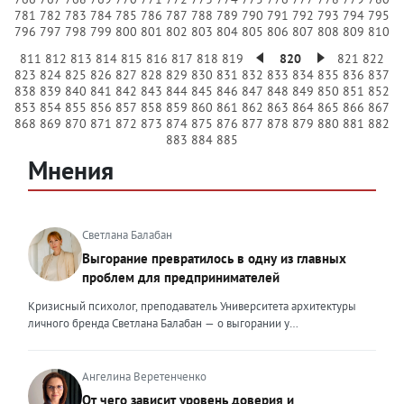
781
782
783
784
785
786
787
788
789
790
791
792
793
794
795
796
797
798
799
800
801
802
803
804
805
806
807
808
809
810
811
812
813
814
815
816
817
818
819
820
821
822
823
824
825
826
827
828
829
830
831
832
833
834
835
836
837
838
839
840
841
842
843
844
845
846
847
848
849
850
851
852
853
854
855
856
857
858
859
860
861
862
863
864
865
866
867
868
869
870
871
872
873
874
875
876
877
878
879
880
881
882
883
884
885
Мнения
Светлана Балабан
Выгорание превратилось в одну из главных
проблем для предпринимателей
Кризисный психолог, преподаватель Университета архитектуры
личного бренда Светлана Балабан — о выгорании у
предпринимателей, его причинах, признаках и способах
преодоления Выгорание в 2026 году стало самой острой
проблемой, однако выгорание у предпринимателей заметно
Ангелина Веретенченко
отличается от выгорания у наёмных сотрудников. Наёмный
От чего зависит уровень доверия и