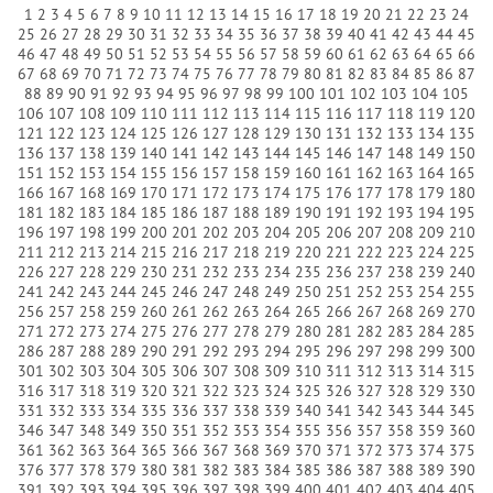
1
2
3
4
5
6
7
8
9
10
11
12
13
14
15
16
17
18
19
20
21
22
23
24
25
26
27
28
29
30
31
32
33
34
35
36
37
38
39
40
41
42
43
44
45
46
47
48
49
50
51
52
53
54
55
56
57
58
59
60
61
62
63
64
65
66
67
68
69
70
71
72
73
74
75
76
77
78
79
80
81
82
83
84
85
86
87
88
89
90
91
92
93
94
95
96
97
98
99
100
101
102
103
104
105
106
107
108
109
110
111
112
113
114
115
116
117
118
119
120
121
122
123
124
125
126
127
128
129
130
131
132
133
134
135
136
137
138
139
140
141
142
143
144
145
146
147
148
149
150
151
152
153
154
155
156
157
158
159
160
161
162
163
164
165
166
167
168
169
170
171
172
173
174
175
176
177
178
179
180
181
182
183
184
185
186
187
188
189
190
191
192
193
194
195
196
197
198
199
200
201
202
203
204
205
206
207
208
209
210
211
212
213
214
215
216
217
218
219
220
221
222
223
224
225
226
227
228
229
230
231
232
233
234
235
236
237
238
239
240
241
242
243
244
245
246
247
248
249
250
251
252
253
254
255
256
257
258
259
260
261
262
263
264
265
266
267
268
269
270
271
272
273
274
275
276
277
278
279
280
281
282
283
284
285
286
287
288
289
290
291
292
293
294
295
296
297
298
299
300
301
302
303
304
305
306
307
308
309
310
311
312
313
314
315
316
317
318
319
320
321
322
323
324
325
326
327
328
329
330
331
332
333
334
335
336
337
338
339
340
341
342
343
344
345
346
347
348
349
350
351
352
353
354
355
356
357
358
359
360
361
362
363
364
365
366
367
368
369
370
371
372
373
374
375
376
377
378
379
380
381
382
383
384
385
386
387
388
389
390
391
392
393
394
395
396
397
398
399
400
401
402
403
404
405