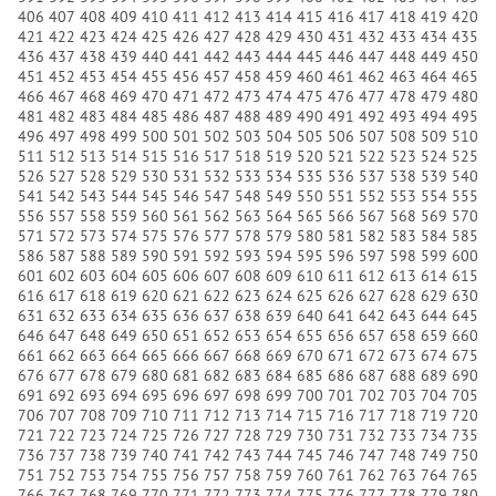
406
407
408
409
410
411
412
413
414
415
416
417
418
419
420
421
422
423
424
425
426
427
428
429
430
431
432
433
434
435
436
437
438
439
440
441
442
443
444
445
446
447
448
449
450
451
452
453
454
455
456
457
458
459
460
461
462
463
464
465
466
467
468
469
470
471
472
473
474
475
476
477
478
479
480
481
482
483
484
485
486
487
488
489
490
491
492
493
494
495
496
497
498
499
500
501
502
503
504
505
506
507
508
509
510
511
512
513
514
515
516
517
518
519
520
521
522
523
524
525
526
527
528
529
530
531
532
533
534
535
536
537
538
539
540
541
542
543
544
545
546
547
548
549
550
551
552
553
554
555
556
557
558
559
560
561
562
563
564
565
566
567
568
569
570
571
572
573
574
575
576
577
578
579
580
581
582
583
584
585
586
587
588
589
590
591
592
593
594
595
596
597
598
599
600
601
602
603
604
605
606
607
608
609
610
611
612
613
614
615
616
617
618
619
620
621
622
623
624
625
626
627
628
629
630
631
632
633
634
635
636
637
638
639
640
641
642
643
644
645
646
647
648
649
650
651
652
653
654
655
656
657
658
659
660
661
662
663
664
665
666
667
668
669
670
671
672
673
674
675
676
677
678
679
680
681
682
683
684
685
686
687
688
689
690
691
692
693
694
695
696
697
698
699
700
701
702
703
704
705
706
707
708
709
710
711
712
713
714
715
716
717
718
719
720
721
722
723
724
725
726
727
728
729
730
731
732
733
734
735
736
737
738
739
740
741
742
743
744
745
746
747
748
749
750
751
752
753
754
755
756
757
758
759
760
761
762
763
764
765
766
767
768
769
770
771
772
773
774
775
776
777
778
779
780