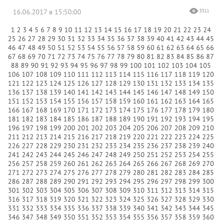
16.06.2017 в 15:50:00
3311
1
2
3
4
5
6
7
8
9
10
11
12
13
14
15
16
17
18
19
20
21
22
23
24
25
26
27
28
29
30
31
32
33
34
35
36
37
38
39
40
41
42
43
44
45
46
47
48
49
50
51
52
53
54
55
56
57
58
59
60
61
62
63
64
65
66
67
68
69
70
71
72
73
74
75
76
77
78
79
80
81
82
83
84
85
86
87
88
89
90
91
92
93
94
95
96
97
98
99
100
101
102
103
104
105
106
107
108
109
110
111
112
113
114
115
116
117
118
119
120
121
122
123
124
125
126
127
128
129
130
131
132
133
134
135
136
137
138
139
140
141
142
143
144
145
146
147
148
149
150
151
152
153
154
155
156
157
158
159
160
161
162
163
164
165
166
167
168
169
170
171
172
173
174
175
176
177
178
179
180
181
182
183
184
185
186
187
188
189
190
191
192
193
194
195
196
197
198
199
200
201
202
203
204
205
206
207
208
209
210
211
212
213
214
215
216
217
218
219
220
221
222
223
224
225
226
227
228
229
230
231
232
233
234
235
236
237
238
239
240
241
242
243
244
245
246
247
248
249
250
251
252
253
254
255
256
257
258
259
260
261
262
263
264
265
266
267
268
269
270
271
272
273
274
275
276
277
278
279
280
281
282
283
284
285
286
287
288
289
290
291
292
293
294
295
296
297
298
299
300
301
302
303
304
305
306
307
308
309
310
311
312
313
314
315
316
317
318
319
320
321
322
323
324
325
326
327
328
329
330
331
332
333
334
335
336
337
338
339
340
341
342
343
344
345
346
347
348
349
350
351
352
353
354
355
356
357
358
359
360