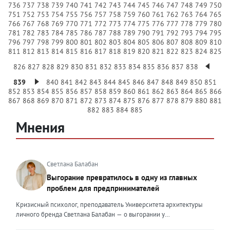
736
737
738
739
740
741
742
743
744
745
746
747
748
749
750
751
752
753
754
755
756
757
758
759
760
761
762
763
764
765
766
767
768
769
770
771
772
773
774
775
776
777
778
779
780
781
782
783
784
785
786
787
788
789
790
791
792
793
794
795
796
797
798
799
800
801
802
803
804
805
806
807
808
809
810
811
812
813
814
815
816
817
818
819
820
821
822
823
824
825
826
827
828
829
830
831
832
833
834
835
836
837
838
839
840
841
842
843
844
845
846
847
848
849
850
851
852
853
854
855
856
857
858
859
860
861
862
863
864
865
866
867
868
869
870
871
872
873
874
875
876
877
878
879
880
881
882
883
884
885
Мнения
Светлана Балабан
Выгорание превратилось в одну из главных
проблем для предпринимателей
Кризисный психолог, преподаватель Университета архитектуры
личного бренда Светлана Балабан — о выгорании у
предпринимателей, его причинах, признаках и способах