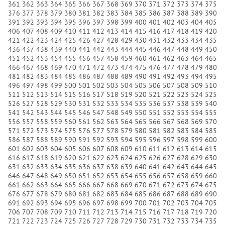
361
362
363
364
365
366
367
368
369
370
371
372
373
374
375
376
377
378
379
380
381
382
383
384
385
386
387
388
389
390
391
392
393
394
395
396
397
398
399
400
401
402
403
404
405
406
407
408
409
410
411
412
413
414
415
416
417
418
419
420
421
422
423
424
425
426
427
428
429
430
431
432
433
434
435
436
437
438
439
440
441
442
443
444
445
446
447
448
449
450
451
452
453
454
455
456
457
458
459
460
461
462
463
464
465
466
467
468
469
470
471
472
473
474
475
476
477
478
479
480
481
482
483
484
485
486
487
488
489
490
491
492
493
494
495
496
497
498
499
500
501
502
503
504
505
506
507
508
509
510
511
512
513
514
515
516
517
518
519
520
521
522
523
524
525
526
527
528
529
530
531
532
533
534
535
536
537
538
539
540
541
542
543
544
545
546
547
548
549
550
551
552
553
554
555
556
557
558
559
560
561
562
563
564
565
566
567
568
569
570
571
572
573
574
575
576
577
578
579
580
581
582
583
584
585
586
587
588
589
590
591
592
593
594
595
596
597
598
599
600
601
602
603
604
605
606
607
608
609
610
611
612
613
614
615
616
617
618
619
620
621
622
623
624
625
626
627
628
629
630
631
632
633
634
635
636
637
638
639
640
641
642
643
644
645
646
647
648
649
650
651
652
653
654
655
656
657
658
659
660
661
662
663
664
665
666
667
668
669
670
671
672
673
674
675
676
677
678
679
680
681
682
683
684
685
686
687
688
689
690
691
692
693
694
695
696
697
698
699
700
701
702
703
704
705
706
707
708
709
710
711
712
713
714
715
716
717
718
719
720
721
722
723
724
725
726
727
728
729
730
731
732
733
734
735