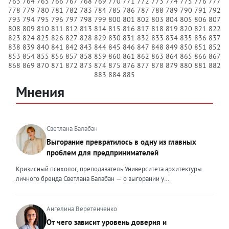
763
764
765
766
767
768
769
770
771
772
773
774
775
776
777
778
779
780
781
782
783
784
785
786
787
788
789
790
791
792
793
794
795
796
797
798
799
800
801
802
803
804
805
806
807
808
809
810
811
812
813
814
815
816
817
818
819
820
821
822
823
824
825
826
827
828
829
830
831
832
833
834
835
836
837
838
839
840
841
842
843
844
845
846
847
848
849
850
851
852
853
854
855
856
857
858
859
860
861
862
863
864
865
866
867
868
869
870
871
872
873
874
875
876
877
878
879
880
881
882
883
884
885
Мнения
Светлана Балабан
Выгорание превратилось в одну из главных
проблем для предпринимателей
Кризисный психолог, преподаватель Университета архитектуры
личного бренда Светлана Балабан — о выгорании у
предпринимателей, его причинах, признаках и способах
преодоления Выгорание в 2026 году стало самой острой
проблемой, однако выгорание у предпринимателей заметно
Ангелина Веретенченко
отличается от выгорания у наёмных сотрудников. Наёмный
От чего зависит уровень доверия и
сотрудник может уйти на больничный или в отпуск, пожаловаться