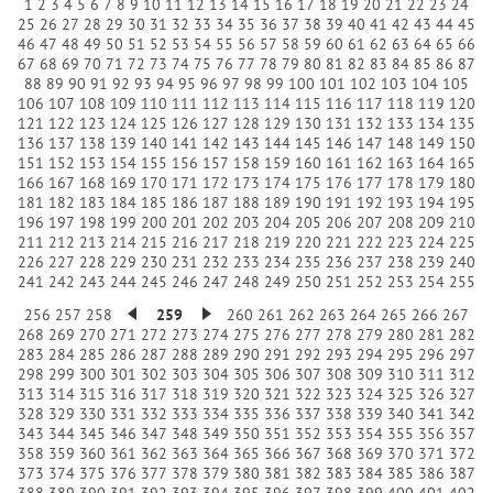
1
2
3
4
5
6
7
8
9
10
11
12
13
14
15
16
17
18
19
20
21
22
23
24
25
26
27
28
29
30
31
32
33
34
35
36
37
38
39
40
41
42
43
44
45
46
47
48
49
50
51
52
53
54
55
56
57
58
59
60
61
62
63
64
65
66
67
68
69
70
71
72
73
74
75
76
77
78
79
80
81
82
83
84
85
86
87
88
89
90
91
92
93
94
95
96
97
98
99
100
101
102
103
104
105
106
107
108
109
110
111
112
113
114
115
116
117
118
119
120
121
122
123
124
125
126
127
128
129
130
131
132
133
134
135
136
137
138
139
140
141
142
143
144
145
146
147
148
149
150
151
152
153
154
155
156
157
158
159
160
161
162
163
164
165
166
167
168
169
170
171
172
173
174
175
176
177
178
179
180
181
182
183
184
185
186
187
188
189
190
191
192
193
194
195
196
197
198
199
200
201
202
203
204
205
206
207
208
209
210
211
212
213
214
215
216
217
218
219
220
221
222
223
224
225
226
227
228
229
230
231
232
233
234
235
236
237
238
239
240
241
242
243
244
245
246
247
248
249
250
251
252
253
254
255
256
257
258
259
260
261
262
263
264
265
266
267
268
269
270
271
272
273
274
275
276
277
278
279
280
281
282
283
284
285
286
287
288
289
290
291
292
293
294
295
296
297
298
299
300
301
302
303
304
305
306
307
308
309
310
311
312
313
314
315
316
317
318
319
320
321
322
323
324
325
326
327
328
329
330
331
332
333
334
335
336
337
338
339
340
341
342
343
344
345
346
347
348
349
350
351
352
353
354
355
356
357
358
359
360
361
362
363
364
365
366
367
368
369
370
371
372
373
374
375
376
377
378
379
380
381
382
383
384
385
386
387
388
389
390
391
392
393
394
395
396
397
398
399
400
401
402