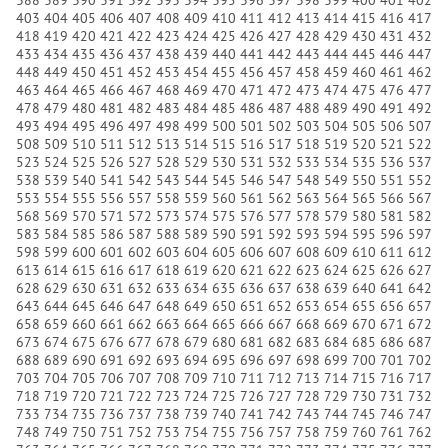
403
404
405
406
407
408
409
410
411
412
413
414
415
416
417
418
419
420
421
422
423
424
425
426
427
428
429
430
431
432
433
434
435
436
437
438
439
440
441
442
443
444
445
446
447
448
449
450
451
452
453
454
455
456
457
458
459
460
461
462
463
464
465
466
467
468
469
470
471
472
473
474
475
476
477
478
479
480
481
482
483
484
485
486
487
488
489
490
491
492
493
494
495
496
497
498
499
500
501
502
503
504
505
506
507
508
509
510
511
512
513
514
515
516
517
518
519
520
521
522
523
524
525
526
527
528
529
530
531
532
533
534
535
536
537
538
539
540
541
542
543
544
545
546
547
548
549
550
551
552
553
554
555
556
557
558
559
560
561
562
563
564
565
566
567
568
569
570
571
572
573
574
575
576
577
578
579
580
581
582
583
584
585
586
587
588
589
590
591
592
593
594
595
596
597
598
599
600
601
602
603
604
605
606
607
608
609
610
611
612
613
614
615
616
617
618
619
620
621
622
623
624
625
626
627
628
629
630
631
632
633
634
635
636
637
638
639
640
641
642
643
644
645
646
647
648
649
650
651
652
653
654
655
656
657
658
659
660
661
662
663
664
665
666
667
668
669
670
671
672
673
674
675
676
677
678
679
680
681
682
683
684
685
686
687
688
689
690
691
692
693
694
695
696
697
698
699
700
701
702
703
704
705
706
707
708
709
710
711
712
713
714
715
716
717
718
719
720
721
722
723
724
725
726
727
728
729
730
731
732
733
734
735
736
737
738
739
740
741
742
743
744
745
746
747
748
749
750
751
752
753
754
755
756
757
758
759
760
761
762