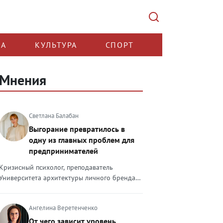
КА
КУЛЬТУРА
СПОРТ
Мнения
Светлана Балабан
Выгорание превратилось в
одну из главных проблем для
предпринимателей
Кризисный психолог, преподаватель
Университета архитектуры личного бренда
Светлана Балабан — о выгорании у
предпринимателей, его причинах, признаках
Ангелина Веретенченко
и способах преодоления Выгорание в 2026
году стало самой острой проблемой, однако
От чего зависит уровень