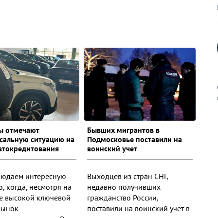
к
ы отмечают
Бывших мигрантов в
сальную ситуацию на
Подмосковье поставили на
втокредитования
воинский учет
юдаем интересную
Выходцев из стран СНГ,
р
, когда, несмотря на
недавно получивших
е высокой ключевой
гражданство России,
 рынок
поставили на воинский учет в
н