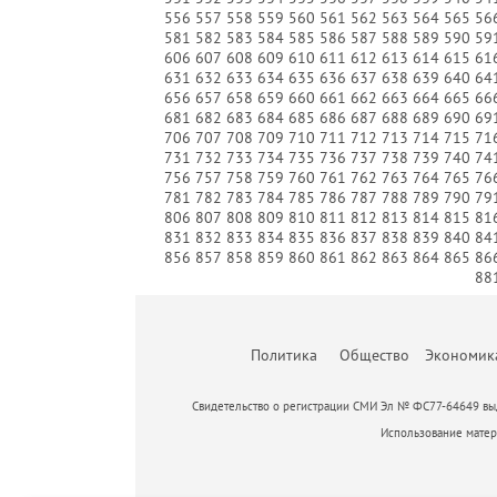
556
557
558
559
560
561
562
563
564
565
56
581
582
583
584
585
586
587
588
589
590
59
606
607
608
609
610
611
612
613
614
615
61
631
632
633
634
635
636
637
638
639
640
64
656
657
658
659
660
661
662
663
664
665
66
681
682
683
684
685
686
687
688
689
690
69
706
707
708
709
710
711
712
713
714
715
71
731
732
733
734
735
736
737
738
739
740
74
756
757
758
759
760
761
762
763
764
765
76
781
782
783
784
785
786
787
788
789
790
79
806
807
808
809
810
811
812
813
814
815
81
831
832
833
834
835
836
837
838
839
840
84
856
857
858
859
860
861
862
863
864
865
86
88
Политика
Общество
Экономик
Свидетельство о регистрации СМИ Эл № ФС77-64649 выд
Использование матери