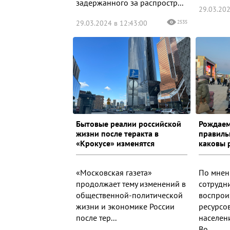
задержанного за распростр...
29.03.202
29.03.2024 в 12:43:00
2535
Бытовые реалии российской
Рождаем
жизни после теракта в
правиль
«Крокусе» изменятся
каковы 
«Московская газета»
По мнен
продолжает тему изменений в
сотрудн
общественной-политической
воспрои
жизни и экономике России
ресурсов
после тер...
населен
Во...