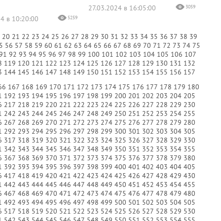
27.03.2024 в 16:05:00
3059
4 в 10:20:00
5259
9
20
21
22
23
24
25
26
27
28
29
30
31
32
33
34
35
36
37
38
39
5
56
57
58
59
60
61
62
63
64
65
66
67
68
69
70
71
72
73
74
75
91
92
93
94
95
96
97
98
99
100
101
102
103
104
105
106
107
8
119
120
121
122
123
124
125
126
127
128
129
130
131
132
3
144
145
146
147
148
149
150
151
152
153
154
155
156
157
66
167
168
169
170
171
172
173
174
175
176
177
178
179
180
1
192
193
194
195
196
197
198
199
200
201
202
203
204
205
6
217
218
219
220
221
222
223
224
225
226
227
228
229
230
1
242
243
244
245
246
247
248
249
250
251
252
253
254
255
6
267
268
269
270
271
272
273
274
275
276
277
278
279
280
1
292
293
294
295
296
297
298
299
300
301
302
303
304
305
6
317
318
319
320
321
322
323
324
325
326
327
328
329
330
1
342
343
344
345
346
347
348
349
350
351
352
353
354
355
6
367
368
369
370
371
372
373
374
375
376
377
378
379
380
1
392
393
394
395
396
397
398
399
400
401
402
403
404
405
6
417
418
419
420
421
422
423
424
425
426
427
428
429
430
1
442
443
444
445
446
447
448
449
450
451
452
453
454
455
6
467
468
469
470
471
472
473
474
475
476
477
478
479
480
1
492
493
494
495
496
497
498
499
500
501
502
503
504
505
6
517
518
519
520
521
522
523
524
525
526
527
528
529
530
1
542
543
544
545
546
547
548
549
550
551
552
553
554
555