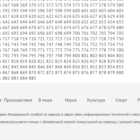
6
567
568
569
570
571
572
573
574
575
576
577
578
579
580
М
1
592
593
594
595
596
597
598
599
600
601
602
603
604
605
6
617
618
619
620
621
622
623
624
625
626
627
628
629
630
1
642
643
644
645
646
647
648
649
650
651
652
653
654
655
6
667
668
669
670
671
672
673
674
675
676
677
678
679
680
1
692
693
694
695
696
697
698
699
700
701
702
703
704
705
6
717
718
719
720
721
722
723
724
725
726
727
728
729
730
1
742
743
744
745
746
747
748
749
750
751
752
753
754
755
6
767
768
769
770
771
772
773
774
775
776
777
778
779
780
1
792
793
794
795
796
797
798
799
800
801
802
803
804
805
6
817
818
819
820
821
822
823
824
825
826
827
828
829
830
1
842
843
844
845
846
847
848
849
850
851
852
853
854
855
6
867
868
869
870
871
872
873
874
875
876
877
878
879
880
1
882
883
884
885
а
Происшествия
В мире
Наука
Культура
Спорт
Р
ано Федеральной службой по надзору в сфере связи, информационных технологий и массо
алов допускается только с обязательной прямой гиперссылкой на страницу, с которой мате