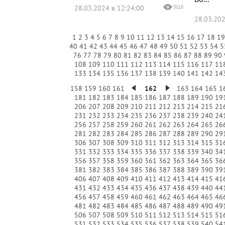
28.03.2024 в 12:24:00
3115
28.03.202
1
2
3
4
5
6
7
8
9
10
11
12
13
14
15
16
17
18
1
40
41
42
43
44
45
46
47
48
49
50
51
52
53
54
5
76
77
78
79
80
81
82
83
84
85
86
87
88
89
90
108
109
110
111
112
113
114
115
116
117
11
133
134
135
136
137
138
139
140
141
142
14
158
159
160
161
162
163
164
165
1
181
182
183
184
185
186
187
188
189
190
19
206
207
208
209
210
211
212
213
214
215
21
231
232
233
234
235
236
237
238
239
240
24
256
257
258
259
260
261
262
263
264
265
26
281
282
283
284
285
286
287
288
289
290
29
306
307
308
309
310
311
312
313
314
315
31
331
332
333
334
335
336
337
338
339
340
34
356
357
358
359
360
361
362
363
364
365
36
381
382
383
384
385
386
387
388
389
390
39
406
407
408
409
410
411
412
413
414
415
41
431
432
433
434
435
436
437
438
439
440
44
456
457
458
459
460
461
462
463
464
465
46
481
482
483
484
485
486
487
488
489
490
49
506
507
508
509
510
511
512
513
514
515
51
531
532
533
534
535
536
537
538
539
540
54