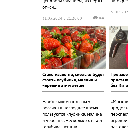
ценообразованием, эксперты
автокред
отмеч...
31.03.202
31.03.2024 в 21:20:00
4521
Стало известно, сколько будет
Произво
стоить клубника, малина и
пристав
черешня этим летом
без Кит
Наибольшим спросом у
«Москов
россиян в последнее время
продолж
пользуются клубника, малина
перспек
и черешня. Несколько отстает
игровой 
голубика, черник...
разговор