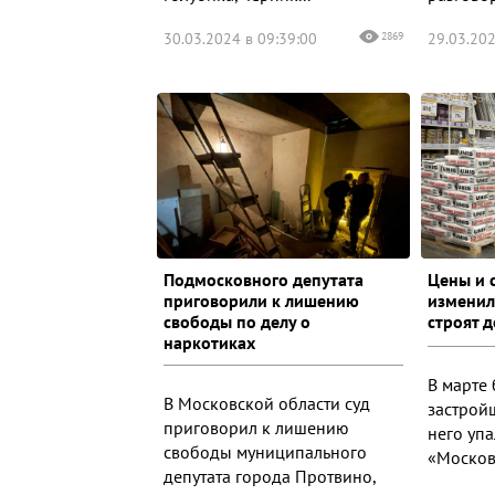
30.03.2024 в 09:39:00
2869
29.03.202
Подмосковного депутата
Цены и 
приговорили к лишению
изменили
свободы по делу о
строят 
наркотиках
В марте
В Московской области суд
застрой
приговорил к лишению
него уп
свободы муниципального
«Московс
депутата города Протвино,