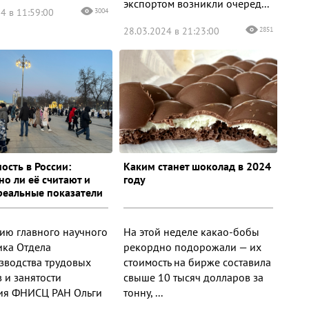
экспортом возникли очеред...
4 в 11:59:00
3004
28.03.2024 в 21:23:00
2851
ость в России:
Каким станет шоколад в 2024
но ли её считают и
году
реальные показатели
ию главного научного
На этой неделе какао-бобы
ика Отдела
рекордно подорожали — их
зводства трудовых
стоимость на бирже составила
 и занятости
свыше 10 тысяч долларов за
ия ФНИСЦ РАН Ольги
тонну, ...