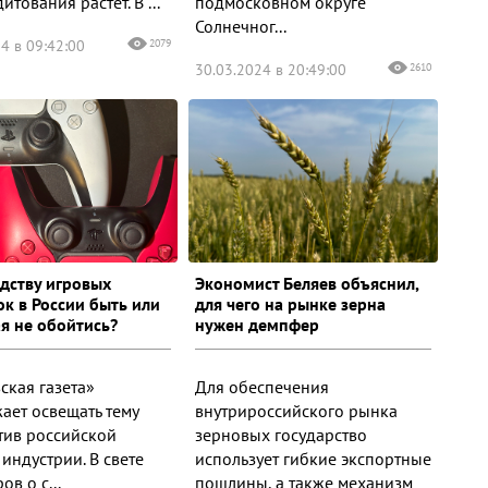
итования растет. В ...
подмосковном округе
Солнечног...
4 в 09:42:00
2079
30.03.2024 в 20:49:00
2610
дству игровых
Экономист Беляев объяснил,
ок в России быть или
для чего на рынке зерна
ая не обойтись?
нужен демпфер
ская газета»
Для обеспечения
ает освещать тему
внутрироссийского рынка
тив российской
зерновых государство
индустрии. В свете
использует гибкие экспортные
ов о с...
пошлины, а также механизм