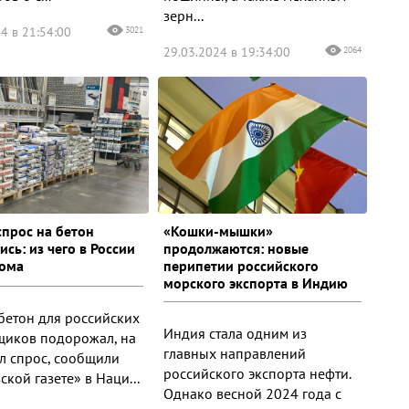
зерн...
4 в 21:54:00
3021
29.03.2024 в 19:34:00
2064
спрос на бетон
«Кошки-мышки»
сь: из чего в России
продолжаются: новые
дома
перипетии российского
морского экспорта в Индию
 бетон для российских
Индия стала одним из
щиков подорожал, на
главных направлений
ал спрос, сообщили
российского экспорта нефти.
кой газете» в Наци...
Однако весной 2024 года с