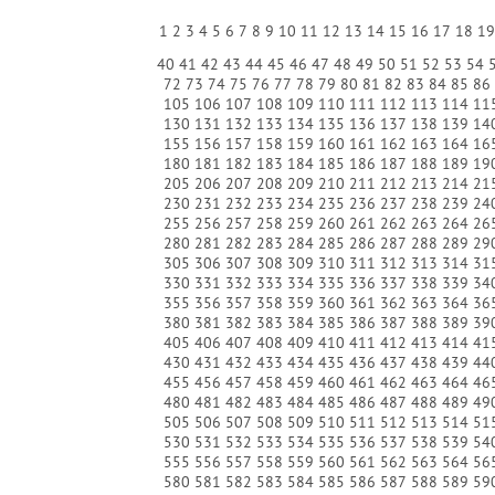
1
2
3
4
5
6
7
8
9
10
11
12
13
14
15
16
17
18
1
40
41
42
43
44
45
46
47
48
49
50
51
52
53
54
72
73
74
75
76
77
78
79
80
81
82
83
84
85
86
105
106
107
108
109
110
111
112
113
114
11
130
131
132
133
134
135
136
137
138
139
14
155
156
157
158
159
160
161
162
163
164
16
180
181
182
183
184
185
186
187
188
189
19
205
206
207
208
209
210
211
212
213
214
21
230
231
232
233
234
235
236
237
238
239
24
255
256
257
258
259
260
261
262
263
264
26
280
281
282
283
284
285
286
287
288
289
29
305
306
307
308
309
310
311
312
313
314
31
330
331
332
333
334
335
336
337
338
339
34
355
356
357
358
359
360
361
362
363
364
36
380
381
382
383
384
385
386
387
388
389
39
405
406
407
408
409
410
411
412
413
414
41
430
431
432
433
434
435
436
437
438
439
44
455
456
457
458
459
460
461
462
463
464
46
480
481
482
483
484
485
486
487
488
489
49
505
506
507
508
509
510
511
512
513
514
51
530
531
532
533
534
535
536
537
538
539
54
555
556
557
558
559
560
561
562
563
564
56
580
581
582
583
584
585
586
587
588
589
59