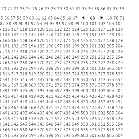
9
20
21
22
23
24
25
26
27
28
29
30
31
32
33
34
35
36
37
38
39
55
56
57
58
59
60
61
62
63
64
65
66
67
68
69
70
71
87
88
89
90
91
92
93
94
95
96
97
98
99
100
101
102
103
104
5
116
117
118
119
120
121
122
123
124
125
126
127
128
129
0
141
142
143
144
145
146
147
148
149
150
151
152
153
154
5
166
167
168
169
170
171
172
173
174
175
176
177
178
179
0
191
192
193
194
195
196
197
198
199
200
201
202
203
204
5
216
217
218
219
220
221
222
223
224
225
226
227
228
229
0
241
242
243
244
245
246
247
248
249
250
251
252
253
254
5
266
267
268
269
270
271
272
273
274
275
276
277
278
279
0
291
292
293
294
295
296
297
298
299
300
301
302
303
304
5
316
317
318
319
320
321
322
323
324
325
326
327
328
329
0
341
342
343
344
345
346
347
348
349
350
351
352
353
354
5
366
367
368
369
370
371
372
373
374
375
376
377
378
379
0
391
392
393
394
395
396
397
398
399
400
401
402
403
404
5
416
417
418
419
420
421
422
423
424
425
426
427
428
429
0
441
442
443
444
445
446
447
448
449
450
451
452
453
454
5
466
467
468
469
470
471
472
473
474
475
476
477
478
479
0
491
492
493
494
495
496
497
498
499
500
501
502
503
504
5
516
517
518
519
520
521
522
523
524
525
526
527
528
529
0
541
542
543
544
545
546
547
548
549
550
551
552
553
554
5
566
567
568
569
570
571
572
573
574
575
576
577
578
579
0
591
592
593
594
595
596
597
598
599
600
601
602
603
604