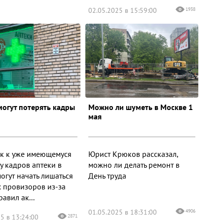
02.05.2025 в 15:59:00
1938
могут потерять кадры
Можно ли шуметь в Москве 1
мая
к к уже имеющемуся
Юрист Крюков рассказал,
у кадров аптеки в
можно ли делать ремонт в
огут начать лишаться
День труда
 провизоров из-за
авил ак...
01.05.2025 в 18:31:00
4906
5 в 13:24:00
2871