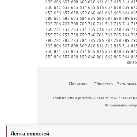
605
606
607
608
609
610
611
612
613
614
61
630
631
632
633
634
635
636
637
638
639
64
655
656
657
658
659
660
661
662
663
664
66
680
681
682
683
684
685
686
687
688
689
69
705
706
707
708
709
710
711
712
713
714
71
730
731
732
733
734
735
736
737
738
739
74
755
756
757
758
759
760
761
762
763
764
76
780
781
782
783
784
785
786
787
788
789
79
805
806
807
808
809
810
811
812
813
814
81
830
831
832
833
834
835
836
837
838
839
84
855
856
857
858
859
860
861
862
863
864
86
880
Политика
Общество
Экономик
Свидетельство о регистрации СМИ Эл № ФС77-64649 выд
Использование матери
Лента новостей