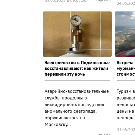
05.05.2025 в 09:05:00
04.05.202
Электричество в Подмосковье
Встреча
восстанавливают: как жители
мурманч
пережили эту ночь
стоимос
Аварийно-восстановительные
Туризм 
службы продолжают
развивае
ликвидировать последствия
недоста
аномального снегопада,
цены на
обрушившегося на
непредс
Московску...
03.05.202