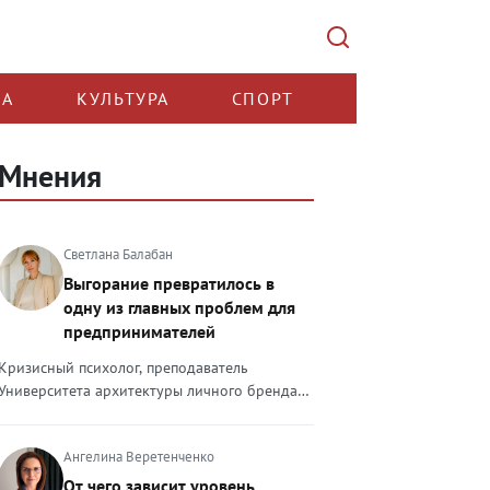
КА
КУЛЬТУРА
СПОРТ
Мнения
Светлана Балабан
Выгорание превратилось в
одну из главных проблем для
предпринимателей
Кризисный психолог, преподаватель
Университета архитектуры личного бренда
Светлана Балабан — о выгорании у
предпринимателей, его причинах, признаках
Ангелина Веретенченко
и способах преодоления Выгорание в 2026
году стало самой острой проблемой, однако
От чего зависит уровень