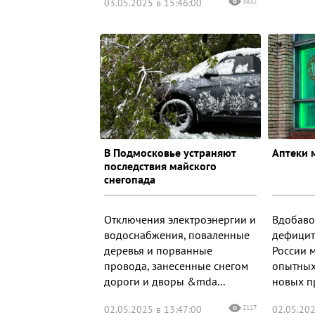
03.05.2025 в 15:46:00
3832
В Подмосковье устраняют
Аптеки 
последствия майского
снегопада
Отключения электроэнергии и
Вдобаво
водоснабжения, поваленные
дефицит
деревья и порванные
России м
провода, занесенные снегом
опытных
дороги и дворы &mda...
новых пр
02.05.2025 в 13:47:00
2117
02.05.202