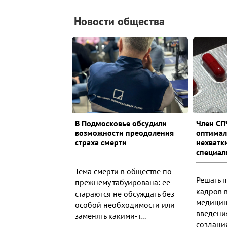
Новости общества
В Подмосковье обсудили
Член СП
возможности преодоления
оптимал
страха смерти
нехватк
специал
Тема смерти в обществе по-
Решать 
прежнему табуирована: её
кадров 
стараются не обсуждать без
медицин
особой необходимости или
введени
заменять какими-т...
создания