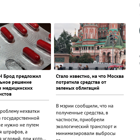
Ч Брод предложил
Стало известно, на что Москва
ьное решение
потратила средства от
к
и медицинских
зеленых облигаций
истов
В мэрии сообщили, что на
проблему нехватки
полученные средства, в
р
в государственной
частности, приобрели
е нужно не путем
экологический транспорт и
я штрафов, а
минимизировали выбросы
н
 условий, при кото...
за...