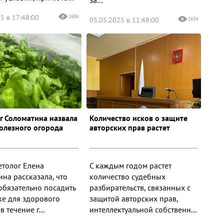
5 в 17:48:00
1686
05.05.2025 в 11:48:00
1634
г Соломатина назвала
Количество исков о защите
полезного огорода
авторских прав растет
етолог Елена
С каждым годом растет
на рассказала, что
количество судебных
 обязательно посадить
разбирательств, связанных с
ке для здорового
защитой авторских прав,
в течение г...
интеллектуальной собственн...