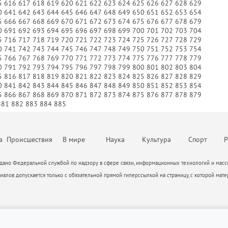
5
616
617
618
619
620
621
622
623
624
625
626
627
628
629
М
0
641
642
643
644
645
646
647
648
649
650
651
652
653
654
5
666
667
668
669
670
671
672
673
674
675
676
677
678
679
0
691
692
693
694
695
696
697
698
699
700
701
702
703
704
5
716
717
718
719
720
721
722
723
724
725
726
727
728
729
0
741
742
743
744
745
746
747
748
749
750
751
752
753
754
5
766
767
768
769
770
771
772
773
774
775
776
777
778
779
0
791
792
793
794
795
796
797
798
799
800
801
802
803
804
5
816
817
818
819
820
821
822
823
824
825
826
827
828
829
0
841
842
843
844
845
846
847
848
849
850
851
852
853
854
5
866
867
868
869
870
871
872
873
874
875
876
877
878
879
881
882
883
884
885
а
Происшествия
В мире
Наука
Культура
Спорт
Р
ано Федеральной службой по надзору в сфере связи, информационных технологий и массо
алов допускается только с обязательной прямой гиперссылкой на страницу, с которой мате