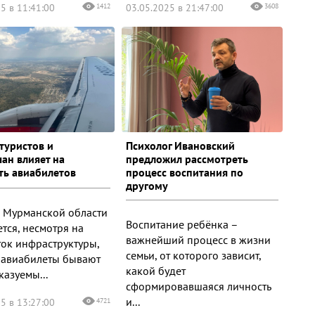
5 в 11:41:00
1412
03.05.2025 в 21:47:00
3608
 туристов и
Психолог Ивановский
ан влияет на
предложил рассмотреть
ть авиабилетов
процесс воспитания по
другому
в Мурманской области
Воспитание ребёнка –
тся, несмотря на
важнейший процесс в жизни
ток инфраструктуры,
семьи, от которого зависит,
 авиабилеты бывают
какой будет
казуемы...
сформировавшаяся личность
и...
5 в 13:27:00
4721