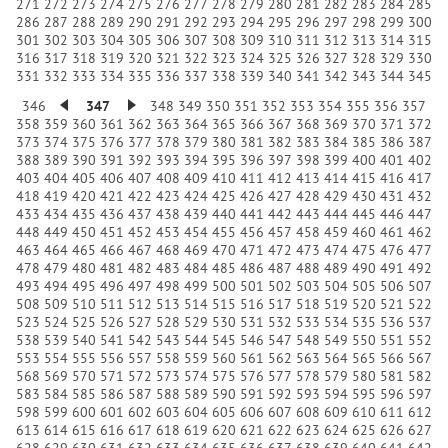
271
272
273
274
275
276
277
278
279
280
281
282
283
284
285
286
287
288
289
290
291
292
293
294
295
296
297
298
299
300
301
302
303
304
305
306
307
308
309
310
311
312
313
314
315
316
317
318
319
320
321
322
323
324
325
326
327
328
329
330
331
332
333
334
335
336
337
338
339
340
341
342
343
344
345
346
347
348
349
350
351
352
353
354
355
356
357
358
359
360
361
362
363
364
365
366
367
368
369
370
371
372
373
374
375
376
377
378
379
380
381
382
383
384
385
386
387
388
389
390
391
392
393
394
395
396
397
398
399
400
401
402
403
404
405
406
407
408
409
410
411
412
413
414
415
416
417
418
419
420
421
422
423
424
425
426
427
428
429
430
431
432
433
434
435
436
437
438
439
440
441
442
443
444
445
446
447
448
449
450
451
452
453
454
455
456
457
458
459
460
461
462
463
464
465
466
467
468
469
470
471
472
473
474
475
476
477
478
479
480
481
482
483
484
485
486
487
488
489
490
491
492
493
494
495
496
497
498
499
500
501
502
503
504
505
506
507
508
509
510
511
512
513
514
515
516
517
518
519
520
521
522
523
524
525
526
527
528
529
530
531
532
533
534
535
536
537
538
539
540
541
542
543
544
545
546
547
548
549
550
551
552
553
554
555
556
557
558
559
560
561
562
563
564
565
566
567
568
569
570
571
572
573
574
575
576
577
578
579
580
581
582
583
584
585
586
587
588
589
590
591
592
593
594
595
596
597
598
599
600
601
602
603
604
605
606
607
608
609
610
611
612
613
614
615
616
617
618
619
620
621
622
623
624
625
626
627
628
629
630
631
632
633
634
635
636
637
638
639
640
641
642