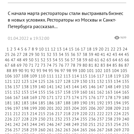
С начала марта рестораторы стали выстраивать бизнес
в новых условиях. Рестораторы из Москвы и Санкт-
Петербурга рассказал...
01.04.2022 в 19:32:00
9699
1
2
3
4
5
6
7
8
9
10
11
12
13
14
15
16
17
18
19
20
21
22
23
24
25
26
27
28
29
30
31
32
33
34
35
36
37
38
39
40
41
42
43
44
45
46
47
48
49
50
51
52
53
54
55
56
57
58
59
60
61
62
63
64
65
66
67
68
69
70
71
72
73
74
75
76
77
78
79
80
81
82
83
84
85
86
87
88
89
90
91
92
93
94
95
96
97
98
99
100
101
102
103
104
105
106
107
108
109
110
111
112
113
114
115
116
117
118
119
120
121
122
123
124
125
126
127
128
129
130
131
132
133
134
135
136
137
138
139
140
141
142
143
144
145
146
147
148
149
150
151
152
153
154
155
156
157
158
159
160
161
162
163
164
165
166
167
168
169
170
171
172
173
174
175
176
177
178
179
180
181
182
183
184
185
186
187
188
189
190
191
192
193
194
195
196
197
198
199
200
201
202
203
204
205
206
207
208
209
210
211
212
213
214
215
216
217
218
219
220
221
222
223
224
225
226
227
228
229
230
231
232
233
234
235
236
237
238
239
240
241
242
243
244
245
246
247
248
249
250
251
252
253
254
255
256
257
258
259
260
261
262
263
264
265
266
267
268
269
270