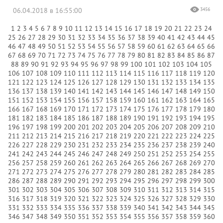
06.04.2018 в 16:55:00
3456
1
2
3
4
5
6
7
8
9
10
11
12
13
14
15
16
17
18
19
20
21
22
23
24
25
26
27
28
29
30
31
32
33
34
35
36
37
38
39
40
41
42
43
44
45
46
47
48
49
50
51
52
53
54
55
56
57
58
59
60
61
62
63
64
65
66
67
68
69
70
71
72
73
74
75
76
77
78
79
80
81
82
83
84
85
86
87
88
89
90
91
92
93
94
95
96
97
98
99
100
101
102
103
104
105
106
107
108
109
110
111
112
113
114
115
116
117
118
119
120
121
122
123
124
125
126
127
128
129
130
131
132
133
134
135
136
137
138
139
140
141
142
143
144
145
146
147
148
149
150
151
152
153
154
155
156
157
158
159
160
161
162
163
164
165
166
167
168
169
170
171
172
173
174
175
176
177
178
179
180
181
182
183
184
185
186
187
188
189
190
191
192
193
194
195
196
197
198
199
200
201
202
203
204
205
206
207
208
209
210
211
212
213
214
215
216
217
218
219
220
221
222
223
224
225
226
227
228
229
230
231
232
233
234
235
236
237
238
239
240
241
242
243
244
245
246
247
248
249
250
251
252
253
254
255
256
257
258
259
260
261
262
263
264
265
266
267
268
269
270
271
272
273
274
275
276
277
278
279
280
281
282
283
284
285
286
287
288
289
290
291
292
293
294
295
296
297
298
299
300
301
302
303
304
305
306
307
308
309
310
311
312
313
314
315
316
317
318
319
320
321
322
323
324
325
326
327
328
329
330
331
332
333
334
335
336
337
338
339
340
341
342
343
344
345
346
347
348
349
350
351
352
353
354
355
356
357
358
359
360