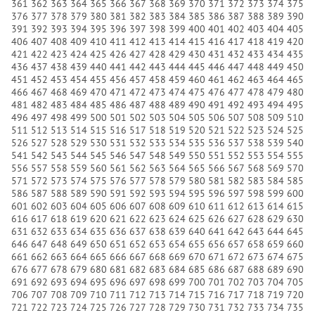
361
362
363
364
365
366
367
368
369
370
371
372
373
374
375
376
377
378
379
380
381
382
383
384
385
386
387
388
389
390
391
392
393
394
395
396
397
398
399
400
401
402
403
404
405
406
407
408
409
410
411
412
413
414
415
416
417
418
419
420
421
422
423
424
425
426
427
428
429
430
431
432
433
434
435
436
437
438
439
440
441
442
443
444
445
446
447
448
449
450
451
452
453
454
455
456
457
458
459
460
461
462
463
464
465
466
467
468
469
470
471
472
473
474
475
476
477
478
479
480
481
482
483
484
485
486
487
488
489
490
491
492
493
494
495
496
497
498
499
500
501
502
503
504
505
506
507
508
509
510
511
512
513
514
515
516
517
518
519
520
521
522
523
524
525
526
527
528
529
530
531
532
533
534
535
536
537
538
539
540
541
542
543
544
545
546
547
548
549
550
551
552
553
554
555
556
557
558
559
560
561
562
563
564
565
566
567
568
569
570
571
572
573
574
575
576
577
578
579
580
581
582
583
584
585
586
587
588
589
590
591
592
593
594
595
596
597
598
599
600
601
602
603
604
605
606
607
608
609
610
611
612
613
614
615
616
617
618
619
620
621
622
623
624
625
626
627
628
629
630
631
632
633
634
635
636
637
638
639
640
641
642
643
644
645
646
647
648
649
650
651
652
653
654
655
656
657
658
659
660
661
662
663
664
665
666
667
668
669
670
671
672
673
674
675
676
677
678
679
680
681
682
683
684
685
686
687
688
689
690
691
692
693
694
695
696
697
698
699
700
701
702
703
704
705
706
707
708
709
710
711
712
713
714
715
716
717
718
719
720
721
722
723
724
725
726
727
728
729
730
731
732
733
734
735