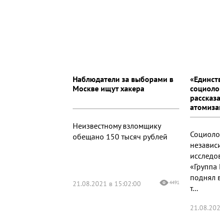
Наблюдатели за выборами в
«Единст
Москве ищут хакера
социоло
рассказа
атомиза
Неизвестному взломщику
Социоло
обещано 150 тысяч рублей
независ
исследо
«Группа
поднял 
21.08.2021 в 15:02:00
4491
т...
21.08.202