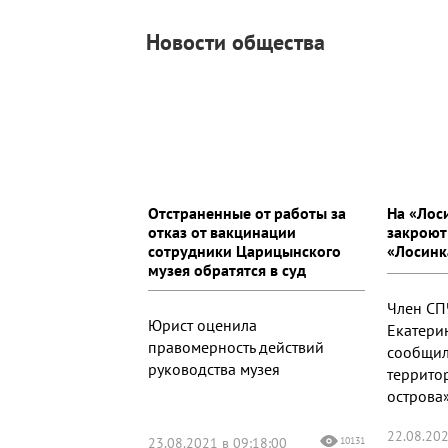
Новости общества
Отстраненные от работы за
На «Лос
отказ от вакцинации
закроют
сотрудники Царицынского
«Лосинк
музея обратятся в суд
Член СП
Юрист оценила
Екатери
правомерность действий
сообщил
руководства музея
террито
острова»
22.08.202
23.08.2021 в 09:18:00
10131