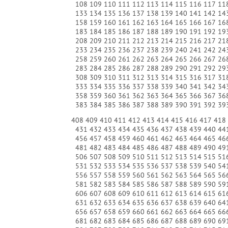
108
109
110
111
112
113
114
115
116
117
11
133
134
135
136
137
138
139
140
141
142
14
158
159
160
161
162
163
164
165
166
167
16
183
184
185
186
187
188
189
190
191
192
19
208
209
210
211
212
213
214
215
216
217
21
233
234
235
236
237
238
239
240
241
242
24
258
259
260
261
262
263
264
265
266
267
26
283
284
285
286
287
288
289
290
291
292
29
308
309
310
311
312
313
314
315
316
317
31
333
334
335
336
337
338
339
340
341
342
34
358
359
360
361
362
363
364
365
366
367
36
383
384
385
386
387
388
389
390
391
392
39
408
409
410
411
412
413
414
415
416
417
418
431
432
433
434
435
436
437
438
439
440
44
456
457
458
459
460
461
462
463
464
465
46
481
482
483
484
485
486
487
488
489
490
49
506
507
508
509
510
511
512
513
514
515
51
531
532
533
534
535
536
537
538
539
540
54
556
557
558
559
560
561
562
563
564
565
56
581
582
583
584
585
586
587
588
589
590
59
606
607
608
609
610
611
612
613
614
615
61
631
632
633
634
635
636
637
638
639
640
64
656
657
658
659
660
661
662
663
664
665
66
681
682
683
684
685
686
687
688
689
690
69