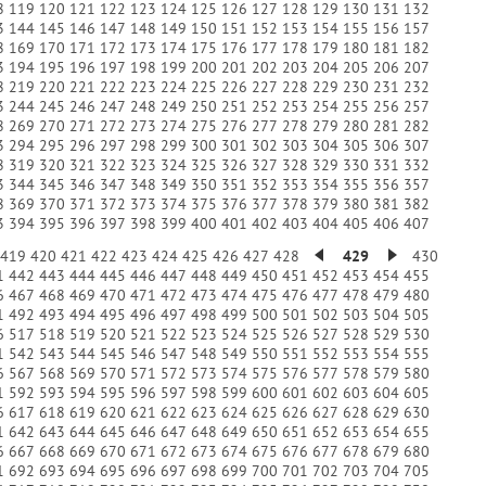
8
119
120
121
122
123
124
125
126
127
128
129
130
131
132
3
144
145
146
147
148
149
150
151
152
153
154
155
156
157
8
169
170
171
172
173
174
175
176
177
178
179
180
181
182
3
194
195
196
197
198
199
200
201
202
203
204
205
206
207
8
219
220
221
222
223
224
225
226
227
228
229
230
231
232
3
244
245
246
247
248
249
250
251
252
253
254
255
256
257
8
269
270
271
272
273
274
275
276
277
278
279
280
281
282
3
294
295
296
297
298
299
300
301
302
303
304
305
306
307
8
319
320
321
322
323
324
325
326
327
328
329
330
331
332
3
344
345
346
347
348
349
350
351
352
353
354
355
356
357
8
369
370
371
372
373
374
375
376
377
378
379
380
381
382
3
394
395
396
397
398
399
400
401
402
403
404
405
406
407
419
420
421
422
423
424
425
426
427
428
429
430
1
442
443
444
445
446
447
448
449
450
451
452
453
454
455
6
467
468
469
470
471
472
473
474
475
476
477
478
479
480
1
492
493
494
495
496
497
498
499
500
501
502
503
504
505
6
517
518
519
520
521
522
523
524
525
526
527
528
529
530
1
542
543
544
545
546
547
548
549
550
551
552
553
554
555
6
567
568
569
570
571
572
573
574
575
576
577
578
579
580
1
592
593
594
595
596
597
598
599
600
601
602
603
604
605
6
617
618
619
620
621
622
623
624
625
626
627
628
629
630
1
642
643
644
645
646
647
648
649
650
651
652
653
654
655
6
667
668
669
670
671
672
673
674
675
676
677
678
679
680
1
692
693
694
695
696
697
698
699
700
701
702
703
704
705