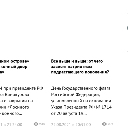
ином острове»
Все выше и выше: от чего
 конный двор
зависит патриотизм
а»
подрастающего поколения?
к
Ч при президенте РФ
День Государственного флага
на Винокурова
Российской Федерации,
а о закрытии на
установленный на основании
рии «Лосиного
Указа Президента РФ № 1714
р
 конного...
от 20 августа 19...
н
1 в 21:24:00
9680
22.08.2021 в 20:31:00
3373