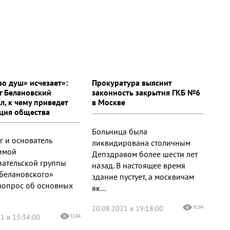
во душ» исчезает»:
Прокуратура выяснит
г Белановский
законность закрытия ГКБ №6
л, к чему приведет
в Москве
ция общества
Больница была
г и основатель
ликвидирована столичным
имой
Депздравом более шести лет
вательской группы
назад. В настоящее время
 Белановского»
здание пустует, а москвичам
вопрос об основных
як...
20.08.2021 в 19:18:00
9194
1 в 13:34:00
5184