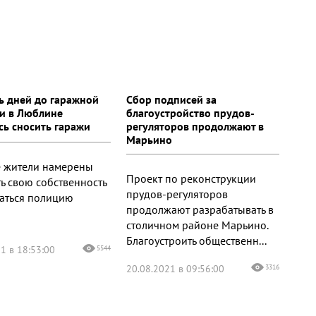
ть дней до гаражной
Сбор подписей за
и в Люблине
благоустройство прудов-
сь сносить гаражи
регуляторов продолжают в
Марьино
 жители намерены
Проект по реконструкции
ь свою собственность
прудов-регуляторов
аться полицию
продолжают разрабатывать в
столичном районе Марьино.
Благоустроить общественн...
1 в 18:53:00
5544
20.08.2021 в 09:56:00
3316