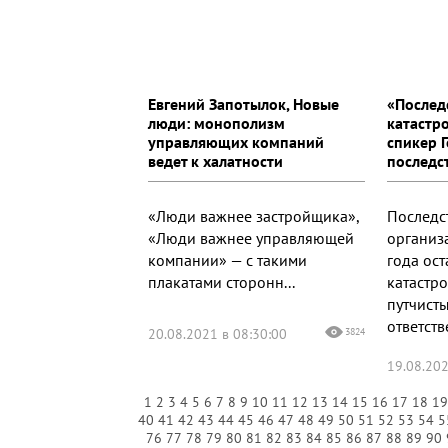
Евгений Запотылок, Новые
«Послед
люди: монополизм
катастр
управляющих компаний
спикер 
ведет к халатности
последс
«Люди важнее застройщика»,
Последс
«Люди важнее управляющей
организ
компании» — с такими
года ос
плакатами сторонн...
катастр
путчисты
ответстве
20.08.2021 в 08:30:00
3824
19.08.202
1
2
3
4
5
6
7
8
9
10
11
12
13
14
15
16
17
18
1
40
41
42
43
44
45
46
47
48
49
50
51
52
53
54
5
76
77
78
79
80
81
82
83
84
85
86
87
88
89
90