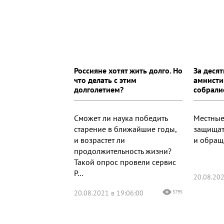
Россияне хотят жить долго. Но
За деся
что делать с этим
амнисти
долголетием?
собрали
Сможет ли наука победить
Местные
старение в ближайшие годы,
защищат
и возрастет ли
и обращ
продолжительность жизни?
Такой опрос провели сервис
Р...
20.08.202
20.08.2021 в 19:06:00
5795