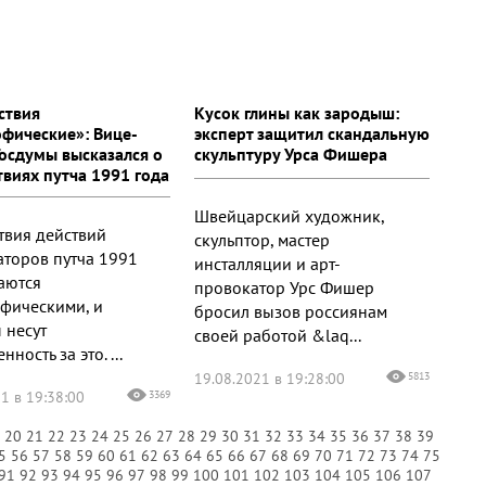
ствия
Кусок глины как зародыш:
офические»: Вице-
эксперт защитил скандальную
Госдумы высказался о
скульптуру Урса Фишера
твиях путча 1991 года
Швейцарский художник,
твия действий
скульптор, мастер
аторов путча 1991
инсталляции и арт-
таются
провокатор Урс Фишер
офическими, и
бросил вызов россиянам
 несут
своей работой &laq...
нность за это. ...
19.08.2021 в 19:28:00
5813
1 в 19:38:00
3369
9
20
21
22
23
24
25
26
27
28
29
30
31
32
33
34
35
36
37
38
39
5
56
57
58
59
60
61
62
63
64
65
66
67
68
69
70
71
72
73
74
75
91
92
93
94
95
96
97
98
99
100
101
102
103
104
105
106
107