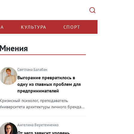
КА
КУЛЬТУРА
СПОРТ
Мнения
Светлана Балабан
Выгорание превратилось в
одну из главных проблем для
предпринимателей
Кризисный психолог, преподаватель
Университета архитектуры личного бренда
Светлана Балабан — о выгорании у
предпринимателей, его причинах, признаках
Ангелина Веретенченко
и способах преодоления Выгорание в 2026
году стало самой острой проблемой, однако
От чего зависит уровень