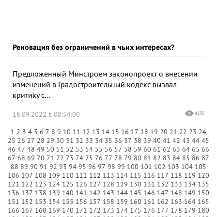
Реновация без ограничений в чьих интересах?
Предложенный Минстроем законопроект о внесении
изменений в Градостроительный кодекс вызвал
критику с...
18.09.2022 в 00:54:00
4195
1
2
3
4
5
6
7
8
9
10
11
12
13
14
15
16
17
18
19
20
21
22
23
24
25
26
27
28
29
30
31
32
33
34
35
36
37
38
39
40
41
42
43
44
45
46
47
48
49
50
51
52
53
54
55
56
57
58
59
60
61
62
63
64
65
66
67
68
69
70
71
72
73
74
75
76
77
78
79
80
81
82
83
84
85
86
87
88
89
90
91
92
93
94
95
96
97
98
99
100
101
102
103
104
105
106
107
108
109
110
111
112
113
114
115
116
117
118
119
120
121
122
123
124
125
126
127
128
129
130
131
132
133
134
135
136
137
138
139
140
141
142
143
144
145
146
147
148
149
150
151
152
153
154
155
156
157
158
159
160
161
162
163
164
165
166
167
168
169
170
171
172
173
174
175
176
177
178
179
180