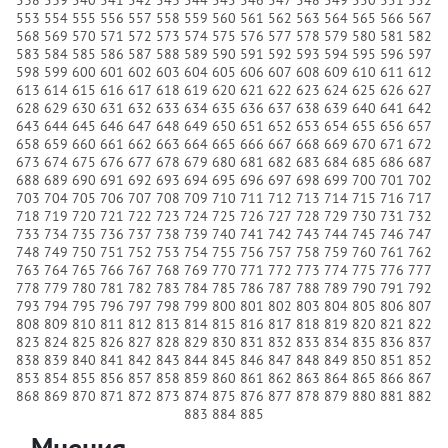
553
554
555
556
557
558
559
560
561
562
563
564
565
566
567
568
569
570
571
572
573
574
575
576
577
578
579
580
581
582
583
584
585
586
587
588
589
590
591
592
593
594
595
596
597
598
599
600
601
602
603
604
605
606
607
608
609
610
611
612
613
614
615
616
617
618
619
620
621
622
623
624
625
626
627
628
629
630
631
632
633
634
635
636
637
638
639
640
641
642
643
644
645
646
647
648
649
650
651
652
653
654
655
656
657
658
659
660
661
662
663
664
665
666
667
668
669
670
671
672
673
674
675
676
677
678
679
680
681
682
683
684
685
686
687
688
689
690
691
692
693
694
695
696
697
698
699
700
701
702
703
704
705
706
707
708
709
710
711
712
713
714
715
716
717
718
719
720
721
722
723
724
725
726
727
728
729
730
731
732
733
734
735
736
737
738
739
740
741
742
743
744
745
746
747
748
749
750
751
752
753
754
755
756
757
758
759
760
761
762
763
764
765
766
767
768
769
770
771
772
773
774
775
776
777
778
779
780
781
782
783
784
785
786
787
788
789
790
791
792
793
794
795
796
797
798
799
800
801
802
803
804
805
806
807
808
809
810
811
812
813
814
815
816
817
818
819
820
821
822
823
824
825
826
827
828
829
830
831
832
833
834
835
836
837
838
839
840
841
842
843
844
845
846
847
848
849
850
851
852
853
854
855
856
857
858
859
860
861
862
863
864
865
866
867
868
869
870
871
872
873
874
875
876
877
878
879
880
881
882
883
884
885
Мнения