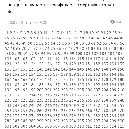
центр с плакатами «Педофилам — смертную казнь» и
&...
30.05.2019 в 18:09:00
4315
1
2
3
4
5
6
7
8
9
10
11
12
13
14
15
16
17
18
19
20
21
22
23
24
25
26
27
28
29
30
31
32
33
34
35
36
37
38
39
40
41
42
43
44
45
46
47
48
49
50
51
52
53
54
55
56
57
58
59
60
61
62
63
64
65
66
67
68
69
70
71
72
73
74
75
76
77
78
79
80
81
82
83
84
85
86
87
88
89
90
91
92
93
94
95
96
97
98
99
100
101
102
103
104
105
106
107
108
109
110
111
112
113
114
115
116
117
118
119
120
121
122
123
124
125
126
127
128
129
130
131
132
133
134
135
136
137
138
139
140
141
142
143
144
145
146
147
148
149
150
151
152
153
154
155
156
157
158
159
160
161
162
163
164
165
166
167
168
169
170
171
172
173
174
175
176
177
178
179
180
181
182
183
184
185
186
187
188
189
190
191
192
193
194
195
196
197
198
199
200
201
202
203
204
205
206
207
208
209
210
211
212
213
214
215
216
217
218
219
220
221
222
223
224
225
226
227
228
229
230
231
232
233
234
235
236
237
238
239
240
241
242
243
244
245
246
247
248
249
250
251
252
253
254
255
256
257
258
259
260
261
262
263
264
265
266
267
268
269
270
271
272
273
274
275
276
277
278
279
280
281
282
283
284
285
286
287
288
289
290
291
292
293
294
295
296
297
298
299
300
301
302
303
304
305
306
307
308
309
310
311
312
313
314
315