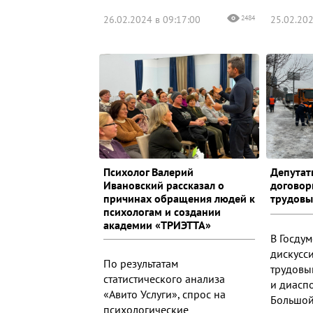
26.02.2024 в 09:17:00
2484
25.02.202
Психолог Валерий
Депутат
Ивановский рассказал о
договор
причинах обращения людей к
трудовы
психологам и создании
академии «ТРИЭТТА»
В Госдум
дискусс
По результатам
трудовы
статистического анализа
и диаспо
«Авито Услуги», спрос на
Большой
психологические