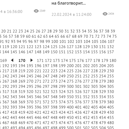
на благотворит...
4 в 16:36:00
2349
22.02.2024 в 11:24:00
2434
9
20
21
22
23
24
25
26
27
28
29
30
31
32
33
34
35
36
37
38
39
5
56
57
58
59
60
61
62
63
64
65
66
67
68
69
70
71
72
73
74
75
91
92
93
94
95
96
97
98
99
100
101
102
103
104
105
106
107
8
119
120
121
122
123
124
125
126
127
128
129
130
131
132
3
144
145
146
147
148
149
150
151
152
153
154
155
156
157
169
170
171
172
173
174
175
176
177
178
179
180
1
192
193
194
195
196
197
198
199
200
201
202
203
204
205
6
217
218
219
220
221
222
223
224
225
226
227
228
229
230
1
242
243
244
245
246
247
248
249
250
251
252
253
254
255
6
267
268
269
270
271
272
273
274
275
276
277
278
279
280
1
292
293
294
295
296
297
298
299
300
301
302
303
304
305
6
317
318
319
320
321
322
323
324
325
326
327
328
329
330
1
342
343
344
345
346
347
348
349
350
351
352
353
354
355
6
367
368
369
370
371
372
373
374
375
376
377
378
379
380
1
392
393
394
395
396
397
398
399
400
401
402
403
404
405
6
417
418
419
420
421
422
423
424
425
426
427
428
429
430
1
442
443
444
445
446
447
448
449
450
451
452
453
454
455
6
467
468
469
470
471
472
473
474
475
476
477
478
479
480
1
492
493
494
495
496
497
498
499
500
501
502
503
504
505