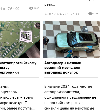
резк...
4 в 17:54:00
2652
26.02.2024 в 09:37:00
3255
 хватает российскому
Автодилеры назвали
дству
весенний месяц для
ектроники
выгодных покупок
емы,
В начале 2024 года многие
оцессоры,
автопроизводители,
нтроллеры – всему
официально представленные
микрожелезу» IT-
на российском рынке,
ий, ранее поступа...
снизили цены на некоторые