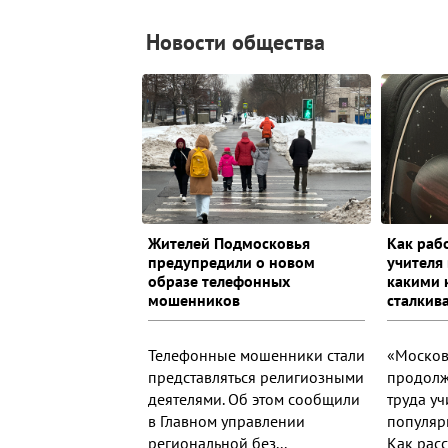
Новости общества
Жителей Подмосковья
Как раб
предупредили о новом
учителя 
образе телефонных
какими 
мошенников
сталкив
Телефонные мошенники стали
«Москов
представляться религиозными
продолж
деятелями. Об этом сообщили
труда уч
в Главном управлении
популяр
региональной без...
Как расс