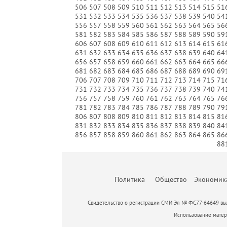
506
507
508
509
510
511
512
513
514
515
51
531
532
533
534
535
536
537
538
539
540
54
556
557
558
559
560
561
562
563
564
565
56
581
582
583
584
585
586
587
588
589
590
59
606
607
608
609
610
611
612
613
614
615
61
631
632
633
634
635
636
637
638
639
640
64
656
657
658
659
660
661
662
663
664
665
66
681
682
683
684
685
686
687
688
689
690
69
706
707
708
709
710
711
712
713
714
715
71
731
732
733
734
735
736
737
738
739
740
74
756
757
758
759
760
761
762
763
764
765
76
781
782
783
784
785
786
787
788
789
790
79
806
807
808
809
810
811
812
813
814
815
81
831
832
833
834
835
836
837
838
839
840
84
856
857
858
859
860
861
862
863
864
865
86
88
Политика
Общество
Экономик
Свидетельство о регистрации СМИ Эл № ФС77-64649 выд
Использование матери