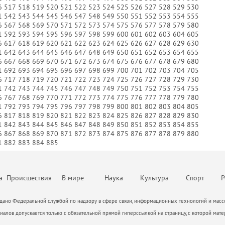
6
517
518
519
520
521
522
523
524
525
526
527
528
529
530
М
1
542
543
544
545
546
547
548
549
550
551
552
553
554
555
6
567
568
569
570
571
572
573
574
575
576
577
578
579
580
1
592
593
594
595
596
597
598
599
600
601
602
603
604
605
6
617
618
619
620
621
622
623
624
625
626
627
628
629
630
1
642
643
644
645
646
647
648
649
650
651
652
653
654
655
6
667
668
669
670
671
672
673
674
675
676
677
678
679
680
1
692
693
694
695
696
697
698
699
700
701
702
703
704
705
6
717
718
719
720
721
722
723
724
725
726
727
728
729
730
1
742
743
744
745
746
747
748
749
750
751
752
753
754
755
6
767
768
769
770
771
772
773
774
775
776
777
778
779
780
1
792
793
794
795
796
797
798
799
800
801
802
803
804
805
6
817
818
819
820
821
822
823
824
825
826
827
828
829
830
1
842
843
844
845
846
847
848
849
850
851
852
853
854
855
6
867
868
869
870
871
872
873
874
875
876
877
878
879
880
1
882
883
884
885
а
Происшествия
В мире
Наука
Культура
Спорт
Р
ано Федеральной службой по надзору в сфере связи, информационных технологий и массо
алов допускается только с обязательной прямой гиперссылкой на страницу, с которой мате