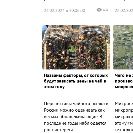
26.02.2024 в 20:06:00
5251
26.02.202
Названы факторы, от которых
Чего не
будут зависеть цены на чай в
произво
этом году
микроэл
Перспективы чайного рынка в
Микросх
России можно оценивать как
микропр
весьма обнадёживающие. В
микроко
последние годы наблюдается
этому «
рост интереса...
технолог