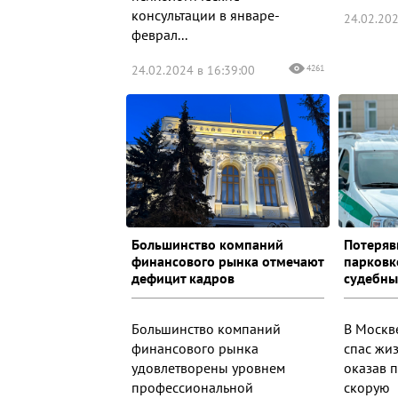
консультации в январе-
24.02.202
феврал...
24.02.2024 в 16:39:00
4261
Большинство компаний
Потеряв
финансового рынка отмечают
парковк
дефицит кадров
судебны
Большинство компаний
В Москв
финансового рынка
спас жи
удовлетворены уровнем
оказав 
профессиональной
скорую