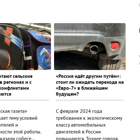
отают сельские
«Россия идёт другим путём»:
в регионах и с
стоит ли ожидать перехода на
к
конфликтами
«Евро-7» в ближайшем
аются
будущем?
ская газета»
С февраля 2024 года
р
ает тему условий
требования к экологическому
ителей и
классу автомобильных
ности этой работы.
двигателей в России
н
казали собесе...
повышаются. Точнее говоря,