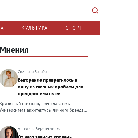
КА
КУЛЬТУРА
СПОРТ
Мнения
Светлана Балабан
Выгорание превратилось в
одну из главных проблем для
предпринимателей
Кризисный психолог, преподаватель
Университета архитектуры личного бренда
Светлана Балабан — о выгорании у
предпринимателей, его причинах, признаках
Ангелина Веретенченко
и способах преодоления Выгорание в 2026
году стало самой острой проблемой, однако
От чего зависит уровень