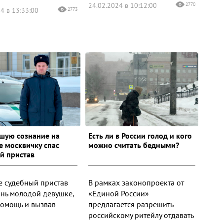
24.02.2024 в 10:12:00
2770
4 в 13:33:00
2773
шую сознание на
Есть ли в России голод и кого
е москвичку спас
можно считать бедными?
й пристав
е судебный пристав
В рамках законопроекта от
знь молодой девушке,
«Единой России»
помощь и вызвав
предлагается разрешить
российскому ритейлу отдавать