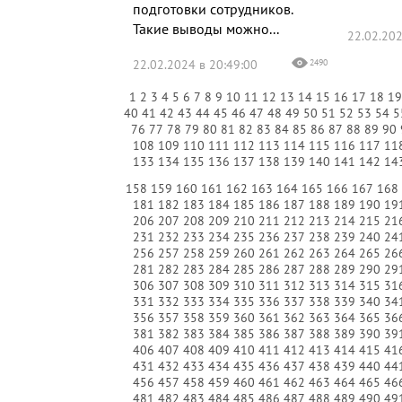
подготовки сотрудников.
Такие выводы можно...
22.02.202
22.02.2024 в 20:49:00
2490
1
2
3
4
5
6
7
8
9
10
11
12
13
14
15
16
17
18
1
40
41
42
43
44
45
46
47
48
49
50
51
52
53
54
5
76
77
78
79
80
81
82
83
84
85
86
87
88
89
90
108
109
110
111
112
113
114
115
116
117
11
133
134
135
136
137
138
139
140
141
142
14
158
159
160
161
162
163
164
165
166
167
168
181
182
183
184
185
186
187
188
189
190
19
206
207
208
209
210
211
212
213
214
215
21
231
232
233
234
235
236
237
238
239
240
24
256
257
258
259
260
261
262
263
264
265
26
281
282
283
284
285
286
287
288
289
290
29
306
307
308
309
310
311
312
313
314
315
31
331
332
333
334
335
336
337
338
339
340
34
356
357
358
359
360
361
362
363
364
365
36
381
382
383
384
385
386
387
388
389
390
39
406
407
408
409
410
411
412
413
414
415
41
431
432
433
434
435
436
437
438
439
440
44
456
457
458
459
460
461
462
463
464
465
46
481
482
483
484
485
486
487
488
489
490
49