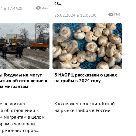
св...
4 в 17:46:00
5623
25.02.2024 в 12:06:00
5561
ы Госдумы не могут
В НАОРЦ рассказали о ценах
иться об отношении к
на грибы в 2024 году
м мигрантам
е не утихает
Кто сможет потеснить Китай
ия об отношении к
на рынке грибов в России
м мигрантам в целом
рам в частности.
 резонанс спров...