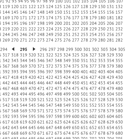
91
92
93
94
95
96
97
98
99
100
101
102
103
104
105
106
107
8
119
120
121
122
123
124
125
126
127
128
129
130
131
132
3
144
145
146
147
148
149
150
151
152
153
154
155
156
157
8
169
170
171
172
173
174
175
176
177
178
179
180
181
182
3
194
195
196
197
198
199
200
201
202
203
204
205
206
207
8
219
220
221
222
223
224
225
226
227
228
229
230
231
232
3
244
245
246
247
248
249
250
251
252
253
254
255
256
257
8
269
270
271
272
273
274
275
276
277
278
279
280
281
282
294
295
296
297
298
299
300
301
302
303
304
305
6
317
318
319
320
321
322
323
324
325
326
327
328
329
330
1
342
343
344
345
346
347
348
349
350
351
352
353
354
355
6
367
368
369
370
371
372
373
374
375
376
377
378
379
380
1
392
393
394
395
396
397
398
399
400
401
402
403
404
405
6
417
418
419
420
421
422
423
424
425
426
427
428
429
430
1
442
443
444
445
446
447
448
449
450
451
452
453
454
455
6
467
468
469
470
471
472
473
474
475
476
477
478
479
480
1
492
493
494
495
496
497
498
499
500
501
502
503
504
505
6
517
518
519
520
521
522
523
524
525
526
527
528
529
530
1
542
543
544
545
546
547
548
549
550
551
552
553
554
555
6
567
568
569
570
571
572
573
574
575
576
577
578
579
580
1
592
593
594
595
596
597
598
599
600
601
602
603
604
605
6
617
618
619
620
621
622
623
624
625
626
627
628
629
630
1
642
643
644
645
646
647
648
649
650
651
652
653
654
655
6
667
668
669
670
671
672
673
674
675
676
677
678
679
680
1
692
693
694
695
696
697
698
699
700
701
702
703
704
705