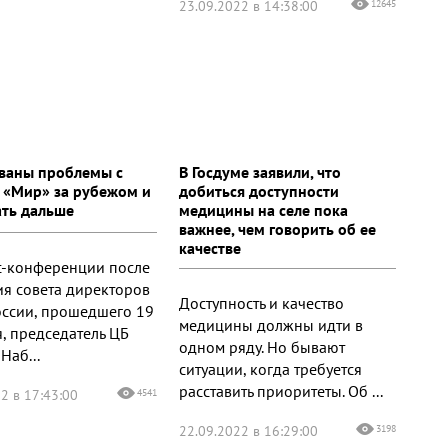
23.09.2022 в 14:38:00
12645
ваны проблемы с
В Госдуме заявили, что
 «Мир» за рубежом и
добиться доступности
ать дальше
медицины на селе пока
важнее, чем говорить об ее
качестве
с-конференции после
ия совета директоров
Доступность и качество
оссии, прошедшего 19
медицины должны идти в
я, председатель ЦБ
одном ряду. Но бывают
Наб...
ситуации, когда требуется
расставить приоритеты. Об ...
2 в 17:43:00
4541
22.09.2022 в 16:29:00
3198