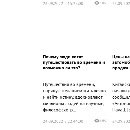
26.09.2022 в 15:25:00
4150
25.09.202
Почему люди хотят
Цены на
путешествовать во времени и
автомоб
возможно ли это?
продаж 
Путешествия во времени,
Китайск
наряду с желанием жить вечно
начали 
и найти истину, вдохновляют
сообщил
миллионы людей на научные,
«Автоно
философско-р...
HavalL Jo
24.09.2022 в 22:44:00
8490
24.09.202