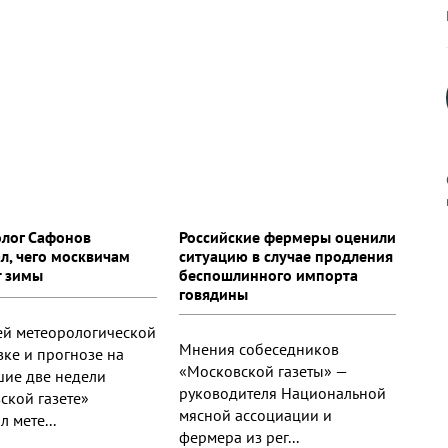
лог Сафонов
Российские фермеры оценили
ал, чего москвичам
ситуацию в случае продления
к
т зимы
беспошлинного импорта
говядины
ей метеорологической
Мнения собеседников
вке и прогнозе на
«Московской газеты» —
р
ие две недели
руководителя Национальной
ской газете»
мясной ассоциации и
л мете...
н
фермера из рег...