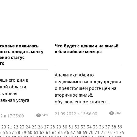
сковье появилась
Что будет с ценами на жильё
ость придать месту
в ближайшие месяцы
ения статус
го
Аналитики «Авито
няшнего дня в
недвижимость» предупредили
кой области
о предстоящем росте цен на
сь новая
вторичное жильё,
альная услуга
обусловленном снижен...
21.09.2022 в 15:36:00
7462
2 в 17:35:00
5499
9
20
21
22
23
24
25
26
27
28
29
30
31
32
33
34
35
36
37
38
39
5
56
57
58
59
60
61
62
63
64
65
66
67
68
69
70
71
72
73
74
75