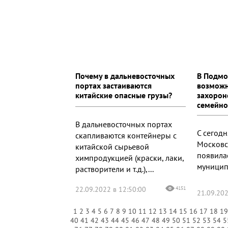
Почему в дальневосточных
В Подмо
портах застаиваются
возможн
китайские опасные грузы?
захорон
семейно
В дальневосточных портах
С сегод
скапливаются контейнеры с
Московс
китайской сырьевой
появила
химпродукцией (краски, лаки,
муницип
растворители и т.д.),...
22.09.2022 в 12:50:00
4151
21.09.202
1
2
3
4
5
6
7
8
9
10
11
12
13
14
15
16
17
18
1
40
41
42
43
44
45
46
47
48
49
50
51
52
53
54
5