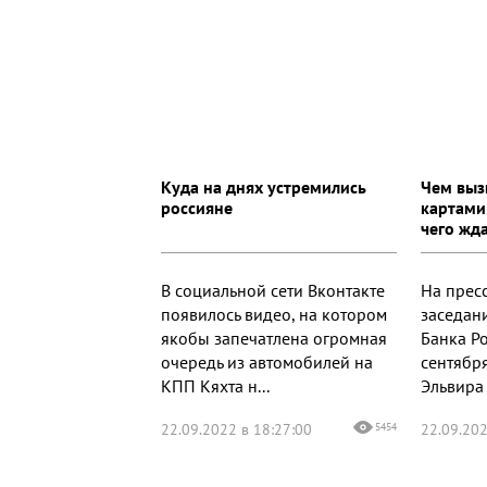
Куда на днях устремились
Чем выз
россияне
картами
чего жд
В социальной сети Вконтакте
На прес
появилось видео, на котором
заседан
якобы запечатлена огромная
Банка Р
очередь из автомобилей на
сентябр
КПП Кяхта н...
Эльвира 
22.09.2022 в 18:27:00
5454
22.09.202