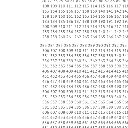
76
77
78
79
80
81
82
83
84
85
86
87
88
89
90
108
109
110
111
112
113
114
115
116
117
11
133
134
135
136
137
138
139
140
141
142
14
158
159
160
161
162
163
164
165
166
167
16
183
184
185
186
187
188
189
190
191
192
19
208
209
210
211
212
213
214
215
216
217
21
233
234
235
236
237
238
239
240
241
242
24
258
259
260
261
262
263
264
265
266
267
26
283
284
285
286
287
288
289
290
291
292
293
306
307
308
309
310
311
312
313
314
315
31
331
332
333
334
335
336
337
338
339
340
34
356
357
358
359
360
361
362
363
364
365
36
381
382
383
384
385
386
387
388
389
390
39
406
407
408
409
410
411
412
413
414
415
41
431
432
433
434
435
436
437
438
439
440
44
456
457
458
459
460
461
462
463
464
465
46
481
482
483
484
485
486
487
488
489
490
49
506
507
508
509
510
511
512
513
514
515
51
531
532
533
534
535
536
537
538
539
540
54
556
557
558
559
560
561
562
563
564
565
56
581
582
583
584
585
586
587
588
589
590
59
606
607
608
609
610
611
612
613
614
615
61
631
632
633
634
635
636
637
638
639
640
64
656
657
658
659
660
661
662
663
664
665
66
681
682
683
684
685
686
687
688
689
690
69