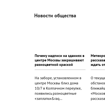
Новости общества
Почему надписи на зданиях в
Метеоро
центре Москвы закрашивают
рассказ
разноцветной краской
ждать о
На заборе, установленном в
О текущ
центре Москвы близ дома
обстано
10/7 в Колпачном переулке,
ближайш
появились разноцветные
«Москов
«заплатки&raq...
рассказа