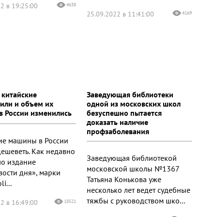
2 в 19:25:00
4638
25.09.2022 в 11:41:00
4169
 китайские
Заведующая библиотеки
или и объем их
одной из московских школ
в России изменились
безуспешно пытается
доказать наличие
профзаболевания
ие машины в России
дешеветь. Как недавно
Заведующая библиотекой
о издание
московской школы №1367
вости дня», марки
Татьяна Конькова уже
li...
несколько лет ведет судебные
тяжбы с руководством шко...
2 в 16:49:00
18521