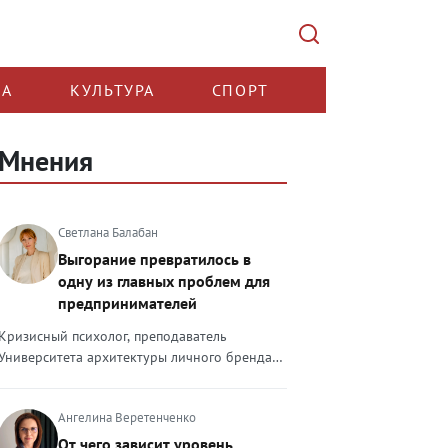
КА
КУЛЬТУРА
СПОРТ
Мнения
Светлана Балабан
Выгорание превратилось в
одну из главных проблем для
предпринимателей
Кризисный психолог, преподаватель
Университета архитектуры личного бренда
Светлана Балабан — о выгорании у
предпринимателей, его причинах, признаках
Ангелина Веретенченко
и способах преодоления Выгорание в 2026
году стало самой острой проблемой, однако
От чего зависит уровень