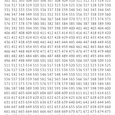
301
302
303
304
305
306
307
308
309
310
311
312
313
314
315
316
317
318
319
320
321
322
323
324
325
326
327
328
329
330
331
332
333
334
335
336
337
338
339
340
341
342
343
344
345
346
347
348
349
350
351
352
353
354
355
356
357
358
359
360
361
362
363
364
365
366
367
368
369
370
371
372
373
374
375
376
377
378
379
380
381
382
383
384
385
386
387
388
389
390
391
392
393
394
395
396
397
398
399
400
401
402
403
404
405
406
407
408
409
410
411
412
413
414
415
416
417
418
419
420
421
422
423
424
425
426
427
428
429
430
431
432
433
434
435
436
437
438
439
440
441
442
443
444
445
446
447
448
449
450
451
452
453
454
455
456
457
458
459
460
461
462
463
464
465
466
467
468
469
470
471
472
473
474
475
476
477
478
479
480
481
482
483
484
485
486
487
488
489
490
491
492
493
494
495
496
497
498
499
500
501
502
503
504
505
506
507
508
509
510
511
512
513
514
515
516
517
518
519
520
521
522
523
524
525
526
527
528
529
530
531
532
533
534
535
536
537
538
539
540
541
542
543
544
545
546
547
548
549
550
551
552
553
554
555
556
557
558
559
560
561
562
563
564
565
566
567
568
569
570
571
572
573
574
575
576
577
578
579
580
581
582
583
584
585
586
587
588
589
590
591
592
593
594
595
596
597
598
599
600
601
602
603
604
605
606
607
608
609
610
611
612
613
614
615
616
617
618
619
620
621
622
623
624
625
626
627
628
629
630
631
632
633
634
635
636
637
638
639
640
641
642
643
644
645
646
647
648
649
650
651
652
653
654
655
656
657
658
659
660
661
662
663
664
665
666
667
668
669
670
671
672
673
674
675