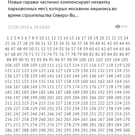
Новые гаражи частично компенсирует нехватку
парковочных мест, которых москвичи лишились во
время строительства Северо-Во...
23.08.2018 в 18:18:00
4116
1
2
3
4
5
6
7
8
9
10
11
12
13
14
15
16
17
18
19
20
21
22
23
24
25
26
27
28
29
30
31
32
33
34
35
36
37
38
39
40
41
42
43
44
45
46
47
48
49
50
51
52
53
54
55
56
57
58
59
60
61
62
63
64
65
66
67
68
69
70
71
72
73
74
75
76
77
78
79
80
81
82
83
84
85
86
87
88
89
90
91
92
93
94
95
96
97
98
99
100
101
102
103
104
105
106
107
108
109
110
111
112
113
114
115
116
117
118
119
120
121
122
123
124
125
126
127
128
129
130
131
132
133
134
135
136
137
138
139
140
141
142
143
144
145
146
147
148
149
150
151
152
153
154
155
156
157
158
159
160
161
162
163
164
165
166
167
168
169
170
171
172
173
174
175
176
177
178
179
180
181
182
183
184
185
186
187
188
189
190
191
192
193
194
195
196
197
198
199
200
201
202
203
204
205
206
207
208
209
210
211
212
213
214
215
216
217
218
219
220
221
222
223
224
225
226
227
228
229
230
231
232
233
234
235
236
237
238
239
240
241
242
243
244
245
246
247
248
249
250
251
252
253
254
255
256
257
258
259
260
261
262
263
264
265
266
267
268
269
270
271
272
273
274
275
276
277
278
279
280
281
282
283
284
285
286
287
288
289
290
291
292
293
294
295
296
297
298
299
300