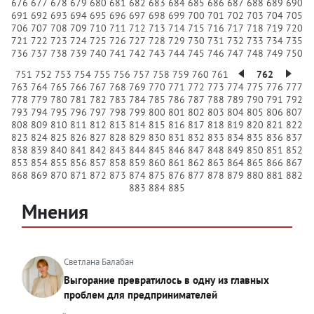
676
677
678
679
680
681
682
683
684
685
686
687
688
689
690
691
692
693
694
695
696
697
698
699
700
701
702
703
704
705
706
707
708
709
710
711
712
713
714
715
716
717
718
719
720
721
722
723
724
725
726
727
728
729
730
731
732
733
734
735
736
737
738
739
740
741
742
743
744
745
746
747
748
749
750
751
752
753
754
755
756
757
758
759
760
761
762
763
764
765
766
767
768
769
770
771
772
773
774
775
776
777
778
779
780
781
782
783
784
785
786
787
788
789
790
791
792
793
794
795
796
797
798
799
800
801
802
803
804
805
806
807
808
809
810
811
812
813
814
815
816
817
818
819
820
821
822
823
824
825
826
827
828
829
830
831
832
833
834
835
836
837
838
839
840
841
842
843
844
845
846
847
848
849
850
851
852
853
854
855
856
857
858
859
860
861
862
863
864
865
866
867
868
869
870
871
872
873
874
875
876
877
878
879
880
881
882
883
884
885
Мнения
Светлана Балабан
Выгорание превратилось в одну из главных
проблем для предпринимателей