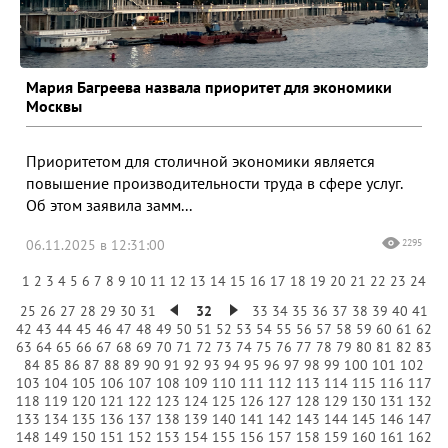
Мария Багреева назвала приоритет для экономики
Москвы
Приоритетом для столичной экономики является
повышение производительности труда в сфере услуг.
Об этом заявила замм...
06.11.2025 в 12:31:00
2295
1
2
3
4
5
6
7
8
9
10
11
12
13
14
15
16
17
18
19
20
21
22
23
24
25
26
27
28
29
30
31
32
33
34
35
36
37
38
39
40
41
42
43
44
45
46
47
48
49
50
51
52
53
54
55
56
57
58
59
60
61
62
63
64
65
66
67
68
69
70
71
72
73
74
75
76
77
78
79
80
81
82
83
84
85
86
87
88
89
90
91
92
93
94
95
96
97
98
99
100
101
102
103
104
105
106
107
108
109
110
111
112
113
114
115
116
117
118
119
120
121
122
123
124
125
126
127
128
129
130
131
132
133
134
135
136
137
138
139
140
141
142
143
144
145
146
147
148
149
150
151
152
153
154
155
156
157
158
159
160
161
162