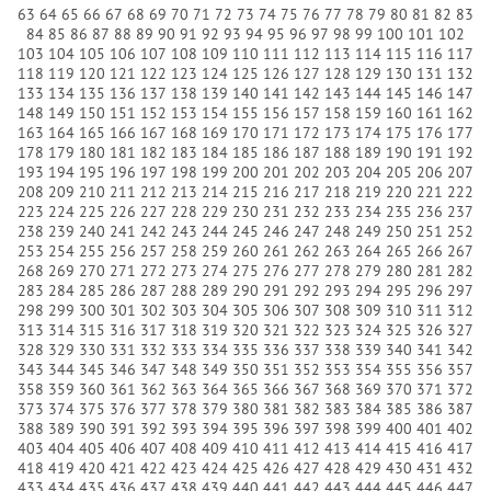
63
64
65
66
67
68
69
70
71
72
73
74
75
76
77
78
79
80
81
82
83
84
85
86
87
88
89
90
91
92
93
94
95
96
97
98
99
100
101
102
103
104
105
106
107
108
109
110
111
112
113
114
115
116
117
118
119
120
121
122
123
124
125
126
127
128
129
130
131
132
133
134
135
136
137
138
139
140
141
142
143
144
145
146
147
148
149
150
151
152
153
154
155
156
157
158
159
160
161
162
163
164
165
166
167
168
169
170
171
172
173
174
175
176
177
178
179
180
181
182
183
184
185
186
187
188
189
190
191
192
193
194
195
196
197
198
199
200
201
202
203
204
205
206
207
208
209
210
211
212
213
214
215
216
217
218
219
220
221
222
223
224
225
226
227
228
229
230
231
232
233
234
235
236
237
238
239
240
241
242
243
244
245
246
247
248
249
250
251
252
253
254
255
256
257
258
259
260
261
262
263
264
265
266
267
268
269
270
271
272
273
274
275
276
277
278
279
280
281
282
283
284
285
286
287
288
289
290
291
292
293
294
295
296
297
298
299
300
301
302
303
304
305
306
307
308
309
310
311
312
313
314
315
316
317
318
319
320
321
322
323
324
325
326
327
328
329
330
331
332
333
334
335
336
337
338
339
340
341
342
343
344
345
346
347
348
349
350
351
352
353
354
355
356
357
358
359
360
361
362
363
364
365
366
367
368
369
370
371
372
373
374
375
376
377
378
379
380
381
382
383
384
385
386
387
388
389
390
391
392
393
394
395
396
397
398
399
400
401
402
403
404
405
406
407
408
409
410
411
412
413
414
415
416
417
418
419
420
421
422
423
424
425
426
427
428
429
430
431
432
433
434
435
436
437
438
439
440
441
442
443
444
445
446
447