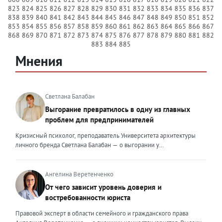
823
824
825
826
827
828
829
830
831
832
833
834
835
836
837
838
839
840
841
842
843
844
845
846
847
848
849
850
851
852
853
854
855
856
857
858
859
860
861
862
863
864
865
866
867
868
869
870
871
872
873
874
875
876
877
878
879
880
881
882
883
884
885
Мнения
Светлана Балабан
Выгорание превратилось в одну из главных
проблем для предпринимателей
Кризисный психолог, преподаватель Университета архитектуры
личного бренда Светлана Балабан — о выгорании у
предпринимателей, его причинах, признаках и способах
преодоления Выгорание в 2026 году стало самой острой
проблемой, однако выгорание у предпринимателей заметно
Ангелина Веретенченко
отличается от выгорания у наёмных сотрудников. Наёмный
От чего зависит уровень доверия и
сотрудник может уйти на больничный или в отпуск, пожаловаться
востребованности юриста
на что-то начальству или сменить работу. Предприниматель — сам
себе начальник и основа системы. Если он устаёт, бизнес не встанет
Правовой эксперт в области семейного и гражданского права
на паузу, а просто начнёт разваливаться. У предпринимателей