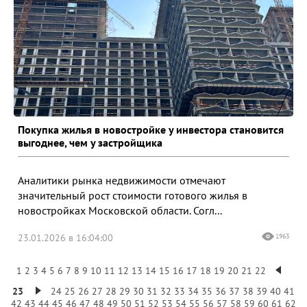
Покупка жилья в новостройке у инвестора становится
выгоднее, чем у застройщика
Аналитики рынка недвижимости отмечают
значительный рост стоимости готового жилья в
новостройках Московской области. Согл...
23.01.2026 в 16:04:00
1963
1
2
3
4
5
6
7
8
9
10
11
12
13
14
15
16
17
18
19
20
21
22
23
24
25
26
27
28
29
30
31
32
33
34
35
36
37
38
39
40
41
42
43
44
45
46
47
48
49
50
51
52
53
54
55
56
57
58
59
60
61
62