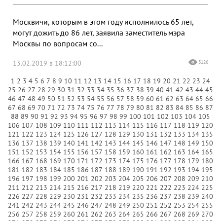
Москвичи, которым в этом году исполнилось 65 лет,
могут дожить до 86 лет, заявила заместитель мэра
Москвы по вопросам со...
13.02.2019 в 18:12:00
3126
1
2
3
4
5
6
7
8
9
10
11
12
13
14
15
16
17
18
19
20
21
22
23
24
25
26
27
28
29
30
31
32
33
34
35
36
37
38
39
40
41
42
43
44
45
46
47
48
49
50
51
52
53
54
55
56
57
58
59
60
61
62
63
64
65
66
67
68
69
70
71
72
73
74
75
76
77
78
79
80
81
82
83
84
85
86
87
88
89
90
91
92
93
94
95
96
97
98
99
100
101
102
103
104
105
106
107
108
109
110
111
112
113
114
115
116
117
118
119
120
121
122
123
124
125
126
127
128
129
130
131
132
133
134
135
136
137
138
139
140
141
142
143
144
145
146
147
148
149
150
151
152
153
154
155
156
157
158
159
160
161
162
163
164
165
166
167
168
169
170
171
172
173
174
175
176
177
178
179
180
181
182
183
184
185
186
187
188
189
190
191
192
193
194
195
196
197
198
199
200
201
202
203
204
205
206
207
208
209
210
211
212
213
214
215
216
217
218
219
220
221
222
223
224
225
226
227
228
229
230
231
232
233
234
235
236
237
238
239
240
241
242
243
244
245
246
247
248
249
250
251
252
253
254
255
256
257
258
259
260
261
262
263
264
265
266
267
268
269
270