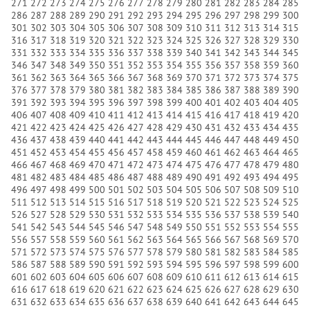
271
272
273
274
275
276
277
278
279
280
281
282
283
284
285
286
287
288
289
290
291
292
293
294
295
296
297
298
299
300
301
302
303
304
305
306
307
308
309
310
311
312
313
314
315
316
317
318
319
320
321
322
323
324
325
326
327
328
329
330
331
332
333
334
335
336
337
338
339
340
341
342
343
344
345
346
347
348
349
350
351
352
353
354
355
356
357
358
359
360
361
362
363
364
365
366
367
368
369
370
371
372
373
374
375
376
377
378
379
380
381
382
383
384
385
386
387
388
389
390
391
392
393
394
395
396
397
398
399
400
401
402
403
404
405
406
407
408
409
410
411
412
413
414
415
416
417
418
419
420
421
422
423
424
425
426
427
428
429
430
431
432
433
434
435
436
437
438
439
440
441
442
443
444
445
446
447
448
449
450
451
452
453
454
455
456
457
458
459
460
461
462
463
464
465
466
467
468
469
470
471
472
473
474
475
476
477
478
479
480
481
482
483
484
485
486
487
488
489
490
491
492
493
494
495
496
497
498
499
500
501
502
503
504
505
506
507
508
509
510
511
512
513
514
515
516
517
518
519
520
521
522
523
524
525
526
527
528
529
530
531
532
533
534
535
536
537
538
539
540
541
542
543
544
545
546
547
548
549
550
551
552
553
554
555
556
557
558
559
560
561
562
563
564
565
566
567
568
569
570
571
572
573
574
575
576
577
578
579
580
581
582
583
584
585
586
587
588
589
590
591
592
593
594
595
596
597
598
599
600
601
602
603
604
605
606
607
608
609
610
611
612
613
614
615
616
617
618
619
620
621
622
623
624
625
626
627
628
629
630
631
632
633
634
635
636
637
638
639
640
641
642
643
644
645