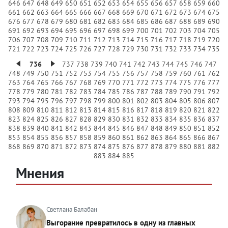
646
647
648
649
650
651
652
653
654
655
656
657
658
659
660
661
662
663
664
665
666
667
668
669
670
671
672
673
674
675
676
677
678
679
680
681
682
683
684
685
686
687
688
689
690
691
692
693
694
695
696
697
698
699
700
701
702
703
704
705
706
707
708
709
710
711
712
713
714
715
716
717
718
719
720
721
722
723
724
725
726
727
728
729
730
731
732
733
734
735
736
737
738
739
740
741
742
743
744
745
746
747
748
749
750
751
752
753
754
755
756
757
758
759
760
761
762
763
764
765
766
767
768
769
770
771
772
773
774
775
776
777
778
779
780
781
782
783
784
785
786
787
788
789
790
791
792
793
794
795
796
797
798
799
800
801
802
803
804
805
806
807
808
809
810
811
812
813
814
815
816
817
818
819
820
821
822
823
824
825
826
827
828
829
830
831
832
833
834
835
836
837
838
839
840
841
842
843
844
845
846
847
848
849
850
851
852
853
854
855
856
857
858
859
860
861
862
863
864
865
866
867
868
869
870
871
872
873
874
875
876
877
878
879
880
881
882
883
884
885
Мнения
Светлана Балабан
Выгорание превратилось в одну из главных