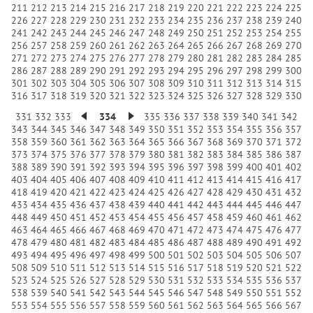
211
212
213
214
215
216
217
218
219
220
221
222
223
224
225
226
227
228
229
230
231
232
233
234
235
236
237
238
239
240
241
242
243
244
245
246
247
248
249
250
251
252
253
254
255
256
257
258
259
260
261
262
263
264
265
266
267
268
269
270
271
272
273
274
275
276
277
278
279
280
281
282
283
284
285
286
287
288
289
290
291
292
293
294
295
296
297
298
299
300
301
302
303
304
305
306
307
308
309
310
311
312
313
314
315
316
317
318
319
320
321
322
323
324
325
326
327
328
329
330
331
332
333
334
335
336
337
338
339
340
341
342
343
344
345
346
347
348
349
350
351
352
353
354
355
356
357
358
359
360
361
362
363
364
365
366
367
368
369
370
371
372
373
374
375
376
377
378
379
380
381
382
383
384
385
386
387
388
389
390
391
392
393
394
395
396
397
398
399
400
401
402
403
404
405
406
407
408
409
410
411
412
413
414
415
416
417
418
419
420
421
422
423
424
425
426
427
428
429
430
431
432
433
434
435
436
437
438
439
440
441
442
443
444
445
446
447
448
449
450
451
452
453
454
455
456
457
458
459
460
461
462
463
464
465
466
467
468
469
470
471
472
473
474
475
476
477
478
479
480
481
482
483
484
485
486
487
488
489
490
491
492
493
494
495
496
497
498
499
500
501
502
503
504
505
506
507
508
509
510
511
512
513
514
515
516
517
518
519
520
521
522
523
524
525
526
527
528
529
530
531
532
533
534
535
536
537
538
539
540
541
542
543
544
545
546
547
548
549
550
551
552
553
554
555
556
557
558
559
560
561
562
563
564
565
566
567