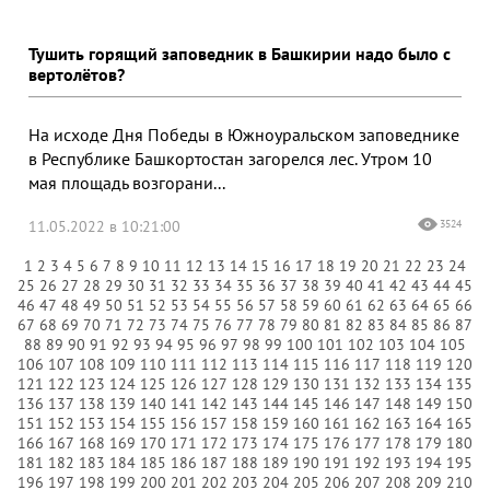
Тушить горящий заповедник в Башкирии надо было с
вертолётов?
На исходе Дня Победы в Южноуральском заповеднике
в Республике Башкортостан загорелся лес. Утром 10
мая площадь возгорани...
11.05.2022 в 10:21:00
3524
1
2
3
4
5
6
7
8
9
10
11
12
13
14
15
16
17
18
19
20
21
22
23
24
25
26
27
28
29
30
31
32
33
34
35
36
37
38
39
40
41
42
43
44
45
46
47
48
49
50
51
52
53
54
55
56
57
58
59
60
61
62
63
64
65
66
67
68
69
70
71
72
73
74
75
76
77
78
79
80
81
82
83
84
85
86
87
88
89
90
91
92
93
94
95
96
97
98
99
100
101
102
103
104
105
106
107
108
109
110
111
112
113
114
115
116
117
118
119
120
121
122
123
124
125
126
127
128
129
130
131
132
133
134
135
136
137
138
139
140
141
142
143
144
145
146
147
148
149
150
151
152
153
154
155
156
157
158
159
160
161
162
163
164
165
166
167
168
169
170
171
172
173
174
175
176
177
178
179
180
181
182
183
184
185
186
187
188
189
190
191
192
193
194
195
196
197
198
199
200
201
202
203
204
205
206
207
208
209
210