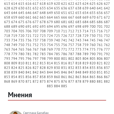
613
614
615
616
617
618
619
620
621
622
623
624
625
626
627
628
629
630
631
632
633
634
635
636
637
638
639
640
641
642
643
644
645
646
647
648
649
650
651
652
653
654
655
656
657
658
659
660
661
662
663
664
665
666
667
668
669
670
671
672
673
674
675
676
677
678
679
680
681
682
683
684
685
686
687
688
689
690
691
692
693
694
695
696
697
698
699
700
701
702
703
704
705
706
707
708
709
710
711
712
713
714
715
716
717
718
719
720
721
722
723
724
725
726
727
728
729
730
731
732
733
734
735
736
737
738
739
740
741
742
743
744
745
746
747
748
749
750
751
752
753
754
755
756
757
758
759
760
761
762
763
764
765
766
767
768
769
770
771
772
773
774
775
776
777
778
779
780
781
782
783
784
785
786
787
788
789
790
791
792
793
794
795
796
797
798
799
800
801
802
803
804
805
806
807
808
809
810
811
812
813
814
815
816
817
818
819
820
821
822
823
824
825
826
827
828
829
830
831
832
833
834
835
836
837
838
839
840
841
842
843
844
845
846
847
848
849
850
851
852
853
854
855
856
857
858
859
860
861
862
863
864
865
866
867
868
869
870
871
872
873
874
875
876
877
878
879
880
881
882
883
884
885
Мнения
Светлана Балабан