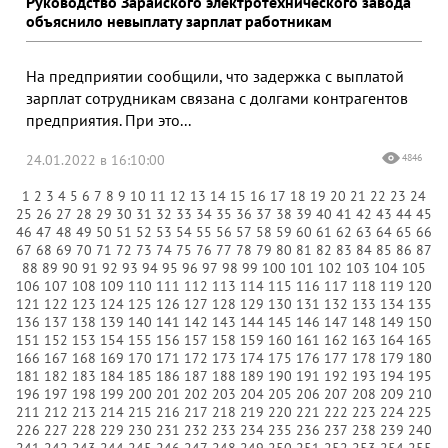
Руководство Зарайского электротехнического завода
объяснило невыплату зарплат работникам
На предприятии сообщили, что задержка с выплатой
зарплат сотрудникам связана с долгами контрагентов
предприятия. При это...
24.01.2022 в 16:10:00
4846
1
2
3
4
5
6
7
8
9
10
11
12
13
14
15
16
17
18
19
20
21
22
23
24
25
26
27
28
29
30
31
32
33
34
35
36
37
38
39
40
41
42
43
44
45
46
47
48
49
50
51
52
53
54
55
56
57
58
59
60
61
62
63
64
65
66
67
68
69
70
71
72
73
74
75
76
77
78
79
80
81
82
83
84
85
86
87
88
89
90
91
92
93
94
95
96
97
98
99
100
101
102
103
104
105
106
107
108
109
110
111
112
113
114
115
116
117
118
119
120
121
122
123
124
125
126
127
128
129
130
131
132
133
134
135
136
137
138
139
140
141
142
143
144
145
146
147
148
149
150
151
152
153
154
155
156
157
158
159
160
161
162
163
164
165
166
167
168
169
170
171
172
173
174
175
176
177
178
179
180
181
182
183
184
185
186
187
188
189
190
191
192
193
194
195
196
197
198
199
200
201
202
203
204
205
206
207
208
209
210
211
212
213
214
215
216
217
218
219
220
221
222
223
224
225
226
227
228
229
230
231
232
233
234
235
236
237
238
239
240
241
242
243
244
245
246
247
248
249
250
251
252
253
254
255