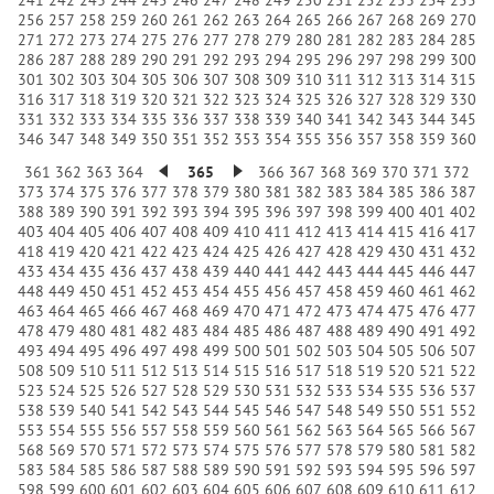
256
257
258
259
260
261
262
263
264
265
266
267
268
269
270
271
272
273
274
275
276
277
278
279
280
281
282
283
284
285
286
287
288
289
290
291
292
293
294
295
296
297
298
299
300
301
302
303
304
305
306
307
308
309
310
311
312
313
314
315
316
317
318
319
320
321
322
323
324
325
326
327
328
329
330
331
332
333
334
335
336
337
338
339
340
341
342
343
344
345
346
347
348
349
350
351
352
353
354
355
356
357
358
359
360
361
362
363
364
365
366
367
368
369
370
371
372
373
374
375
376
377
378
379
380
381
382
383
384
385
386
387
388
389
390
391
392
393
394
395
396
397
398
399
400
401
402
403
404
405
406
407
408
409
410
411
412
413
414
415
416
417
418
419
420
421
422
423
424
425
426
427
428
429
430
431
432
433
434
435
436
437
438
439
440
441
442
443
444
445
446
447
448
449
450
451
452
453
454
455
456
457
458
459
460
461
462
463
464
465
466
467
468
469
470
471
472
473
474
475
476
477
478
479
480
481
482
483
484
485
486
487
488
489
490
491
492
493
494
495
496
497
498
499
500
501
502
503
504
505
506
507
508
509
510
511
512
513
514
515
516
517
518
519
520
521
522
523
524
525
526
527
528
529
530
531
532
533
534
535
536
537
538
539
540
541
542
543
544
545
546
547
548
549
550
551
552
553
554
555
556
557
558
559
560
561
562
563
564
565
566
567
568
569
570
571
572
573
574
575
576
577
578
579
580
581
582
583
584
585
586
587
588
589
590
591
592
593
594
595
596
597
598
599
600
601
602
603
604
605
606
607
608
609
610
611
612