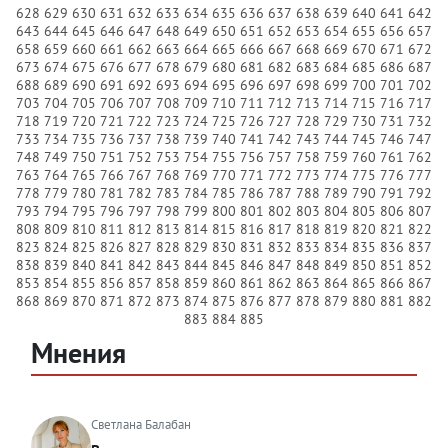
628
629
630
631
632
633
634
635
636
637
638
639
640
641
642
643
644
645
646
647
648
649
650
651
652
653
654
655
656
657
658
659
660
661
662
663
664
665
666
667
668
669
670
671
672
673
674
675
676
677
678
679
680
681
682
683
684
685
686
687
688
689
690
691
692
693
694
695
696
697
698
699
700
701
702
703
704
705
706
707
708
709
710
711
712
713
714
715
716
717
718
719
720
721
722
723
724
725
726
727
728
729
730
731
732
733
734
735
736
737
738
739
740
741
742
743
744
745
746
747
748
749
750
751
752
753
754
755
756
757
758
759
760
761
762
763
764
765
766
767
768
769
770
771
772
773
774
775
776
777
778
779
780
781
782
783
784
785
786
787
788
789
790
791
792
793
794
795
796
797
798
799
800
801
802
803
804
805
806
807
808
809
810
811
812
813
814
815
816
817
818
819
820
821
822
823
824
825
826
827
828
829
830
831
832
833
834
835
836
837
838
839
840
841
842
843
844
845
846
847
848
849
850
851
852
853
854
855
856
857
858
859
860
861
862
863
864
865
866
867
868
869
870
871
872
873
874
875
876
877
878
879
880
881
882
883
884
885
Мнения
Светлана Балабан