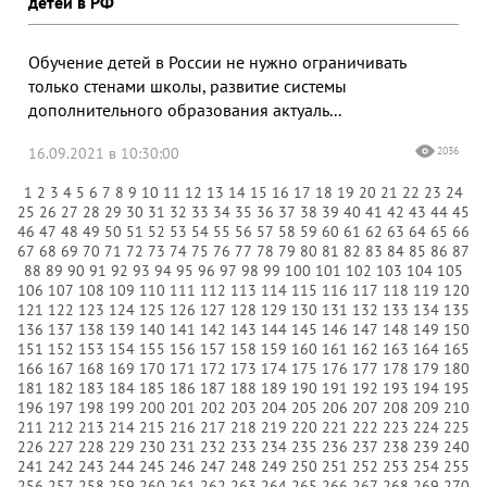
детей в РФ
Обучение детей в России не нужно ограничивать
только стенами школы, развитие системы
дополнительного образования актуаль...
16.09.2021 в 10:30:00
2036
1
2
3
4
5
6
7
8
9
10
11
12
13
14
15
16
17
18
19
20
21
22
23
24
25
26
27
28
29
30
31
32
33
34
35
36
37
38
39
40
41
42
43
44
45
46
47
48
49
50
51
52
53
54
55
56
57
58
59
60
61
62
63
64
65
66
67
68
69
70
71
72
73
74
75
76
77
78
79
80
81
82
83
84
85
86
87
88
89
90
91
92
93
94
95
96
97
98
99
100
101
102
103
104
105
106
107
108
109
110
111
112
113
114
115
116
117
118
119
120
121
122
123
124
125
126
127
128
129
130
131
132
133
134
135
136
137
138
139
140
141
142
143
144
145
146
147
148
149
150
151
152
153
154
155
156
157
158
159
160
161
162
163
164
165
166
167
168
169
170
171
172
173
174
175
176
177
178
179
180
181
182
183
184
185
186
187
188
189
190
191
192
193
194
195
196
197
198
199
200
201
202
203
204
205
206
207
208
209
210
211
212
213
214
215
216
217
218
219
220
221
222
223
224
225
226
227
228
229
230
231
232
233
234
235
236
237
238
239
240
241
242
243
244
245
246
247
248
249
250
251
252
253
254
255
256
257
258
259
260
261
262
263
264
265
266
267
268
269
270