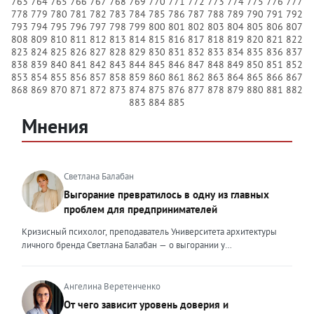
763
764
765
766
767
768
769
770
771
772
773
774
775
776
777
778
779
780
781
782
783
784
785
786
787
788
789
790
791
792
793
794
795
796
797
798
799
800
801
802
803
804
805
806
807
808
809
810
811
812
813
814
815
816
817
818
819
820
821
822
823
824
825
826
827
828
829
830
831
832
833
834
835
836
837
838
839
840
841
842
843
844
845
846
847
848
849
850
851
852
853
854
855
856
857
858
859
860
861
862
863
864
865
866
867
868
869
870
871
872
873
874
875
876
877
878
879
880
881
882
883
884
885
Мнения
Светлана Балабан
Выгорание превратилось в одну из главных
проблем для предпринимателей
Кризисный психолог, преподаватель Университета архитектуры
личного бренда Светлана Балабан — о выгорании у
предпринимателей, его причинах, признаках и способах
преодоления Выгорание в 2026 году стало самой острой
проблемой, однако выгорание у предпринимателей заметно
Ангелина Веретенченко
отличается от выгорания у наёмных сотрудников. Наёмный
От чего зависит уровень доверия и
сотрудник может уйти на больничный или в отпуск, пожаловаться