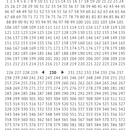
1
2
3
4
5
6
7
8
9
10
11
12
13
14
15
16
17
18
19
20
21
22
23
24
25
26
27
28
29
30
31
32
33
34
35
36
37
38
39
40
41
42
43
44
45
46
47
48
49
50
51
52
53
54
55
56
57
58
59
60
61
62
63
64
65
66
67
68
69
70
71
72
73
74
75
76
77
78
79
80
81
82
83
84
85
86
87
88
89
90
91
92
93
94
95
96
97
98
99
100
101
102
103
104
105
106
107
108
109
110
111
112
113
114
115
116
117
118
119
120
121
122
123
124
125
126
127
128
129
130
131
132
133
134
135
136
137
138
139
140
141
142
143
144
145
146
147
148
149
150
151
152
153
154
155
156
157
158
159
160
161
162
163
164
165
166
167
168
169
170
171
172
173
174
175
176
177
178
179
180
181
182
183
184
185
186
187
188
189
190
191
192
193
194
195
196
197
198
199
200
201
202
203
204
205
206
207
208
209
210
211
212
213
214
215
216
217
218
219
220
221
222
223
224
225
226
227
228
229
230
231
232
233
234
235
236
237
238
239
240
241
242
243
244
245
246
247
248
249
250
251
252
253
254
255
256
257
258
259
260
261
262
263
264
265
266
267
268
269
270
271
272
273
274
275
276
277
278
279
280
281
282
283
284
285
286
287
288
289
290
291
292
293
294
295
296
297
298
299
300
301
302
303
304
305
306
307
308
309
310
311
312
313
314
315
316
317
318
319
320
321
322
323
324
325
326
327
328
329
330
331
332
333
334
335
336
337
338
339
340
341
342
343
344
345
346
347
348
349
350
351
352
353
354
355
356
357
358
359
360
361
362
363
364
365
366
367
368
369
370
371
372
373
374
375
376
377
378
379
380
381
382
383
384
385
386
387