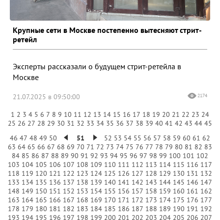
Крупные сети в Москве постепенно вытесняют стрит-
ретейл
Эксперты рассказали о будущем стрит-ретейла в
Москве
21.07.2025 в 09:50:00
2174
1
2
3
4
5
6
7
8
9
10
11
12
13
14
15
16
17
18
19
20
21
22
23
24
25
26
27
28
29
30
31
32
33
34
35
36
37
38
39
40
41
42
43
44
45
46
47
48
49
50
51
52
53
54
55
56
57
58
59
60
61
62
63
64
65
66
67
68
69
70
71
72
73
74
75
76
77
78
79
80
81
82
83
84
85
86
87
88
89
90
91
92
93
94
95
96
97
98
99
100
101
102
103
104
105
106
107
108
109
110
111
112
113
114
115
116
117
118
119
120
121
122
123
124
125
126
127
128
129
130
131
132
133
134
135
136
137
138
139
140
141
142
143
144
145
146
147
148
149
150
151
152
153
154
155
156
157
158
159
160
161
162
163
164
165
166
167
168
169
170
171
172
173
174
175
176
177
178
179
180
181
182
183
184
185
186
187
188
189
190
191
192
193
194
195
196
197
198
199
200
201
202
203
204
205
206
207