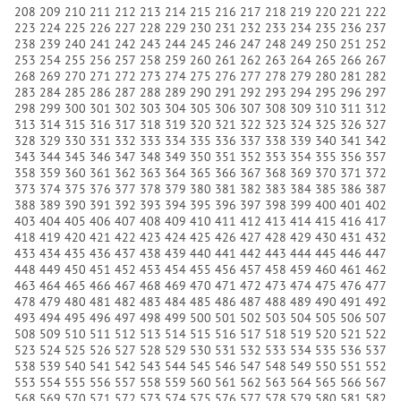
208
209
210
211
212
213
214
215
216
217
218
219
220
221
222
223
224
225
226
227
228
229
230
231
232
233
234
235
236
237
238
239
240
241
242
243
244
245
246
247
248
249
250
251
252
253
254
255
256
257
258
259
260
261
262
263
264
265
266
267
268
269
270
271
272
273
274
275
276
277
278
279
280
281
282
283
284
285
286
287
288
289
290
291
292
293
294
295
296
297
298
299
300
301
302
303
304
305
306
307
308
309
310
311
312
313
314
315
316
317
318
319
320
321
322
323
324
325
326
327
328
329
330
331
332
333
334
335
336
337
338
339
340
341
342
343
344
345
346
347
348
349
350
351
352
353
354
355
356
357
358
359
360
361
362
363
364
365
366
367
368
369
370
371
372
373
374
375
376
377
378
379
380
381
382
383
384
385
386
387
388
389
390
391
392
393
394
395
396
397
398
399
400
401
402
403
404
405
406
407
408
409
410
411
412
413
414
415
416
417
418
419
420
421
422
423
424
425
426
427
428
429
430
431
432
433
434
435
436
437
438
439
440
441
442
443
444
445
446
447
448
449
450
451
452
453
454
455
456
457
458
459
460
461
462
463
464
465
466
467
468
469
470
471
472
473
474
475
476
477
478
479
480
481
482
483
484
485
486
487
488
489
490
491
492
493
494
495
496
497
498
499
500
501
502
503
504
505
506
507
508
509
510
511
512
513
514
515
516
517
518
519
520
521
522
523
524
525
526
527
528
529
530
531
532
533
534
535
536
537
538
539
540
541
542
543
544
545
546
547
548
549
550
551
552
553
554
555
556
557
558
559
560
561
562
563
564
565
566
567
568
569
570
571
572
573
574
575
576
577
578
579
580
581
582