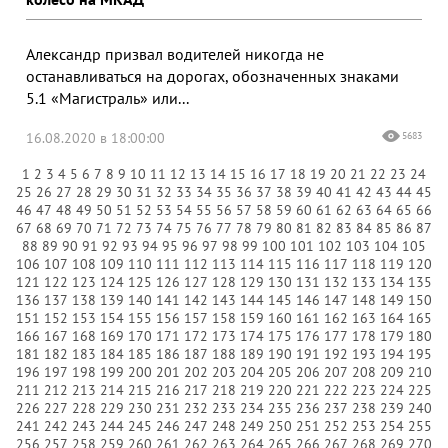
Александр призвал водителей никогда не
останавливаться на дорогах, обозначенных знаками
5.1 «Магистраль» или...
16.08.2020 в 18:00:00
5683
1
2
3
4
5
6
7
8
9
10
11
12
13
14
15
16
17
18
19
20
21
22
23
24
25
26
27
28
29
30
31
32
33
34
35
36
37
38
39
40
41
42
43
44
45
46
47
48
49
50
51
52
53
54
55
56
57
58
59
60
61
62
63
64
65
66
67
68
69
70
71
72
73
74
75
76
77
78
79
80
81
82
83
84
85
86
87
88
89
90
91
92
93
94
95
96
97
98
99
100
101
102
103
104
105
106
107
108
109
110
111
112
113
114
115
116
117
118
119
120
121
122
123
124
125
126
127
128
129
130
131
132
133
134
135
136
137
138
139
140
141
142
143
144
145
146
147
148
149
150
151
152
153
154
155
156
157
158
159
160
161
162
163
164
165
166
167
168
169
170
171
172
173
174
175
176
177
178
179
180
181
182
183
184
185
186
187
188
189
190
191
192
193
194
195
196
197
198
199
200
201
202
203
204
205
206
207
208
209
210
211
212
213
214
215
216
217
218
219
220
221
222
223
224
225
226
227
228
229
230
231
232
233
234
235
236
237
238
239
240
241
242
243
244
245
246
247
248
249
250
251
252
253
254
255
256
257
258
259
260
261
262
263
264
265
266
267
268
269
270