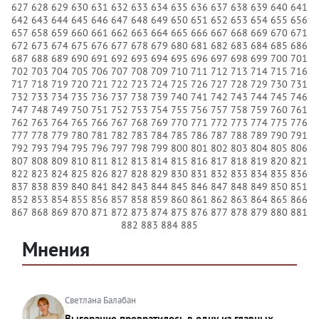
627
628
629
630
631
632
633
634
635
636
637
638
639
640
641
642
643
644
645
646
647
648
649
650
651
652
653
654
655
656
657
658
659
660
661
662
663
664
665
666
667
668
669
670
671
672
673
674
675
676
677
678
679
680
681
682
683
684
685
686
687
688
689
690
691
692
693
694
695
696
697
698
699
700
701
702
703
704
705
706
707
708
709
710
711
712
713
714
715
716
717
718
719
720
721
722
723
724
725
726
727
728
729
730
731
732
733
734
735
736
737
738
739
740
741
742
743
744
745
746
747
748
749
750
751
752
753
754
755
756
757
758
759
760
761
762
763
764
765
766
767
768
769
770
771
772
773
774
775
776
777
778
779
780
781
782
783
784
785
786
787
788
789
790
791
792
793
794
795
796
797
798
799
800
801
802
803
804
805
806
807
808
809
810
811
812
813
814
815
816
817
818
819
820
821
822
823
824
825
826
827
828
829
830
831
832
833
834
835
836
837
838
839
840
841
842
843
844
845
846
847
848
849
850
851
852
853
854
855
856
857
858
859
860
861
862
863
864
865
866
867
868
869
870
871
872
873
874
875
876
877
878
879
880
881
882
883
884
885
Мнения
Светлана Балабан
Выгорание превратилось в одну из главных