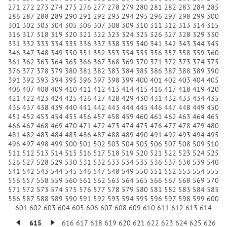
271
272
273
274
275
276
277
278
279
280
281
282
283
284
285
286
287
288
289
290
291
292
293
294
295
296
297
298
299
300
301
302
303
304
305
306
307
308
309
310
311
312
313
314
315
316
317
318
319
320
321
322
323
324
325
326
327
328
329
330
331
332
333
334
335
336
337
338
339
340
341
342
343
344
345
346
347
348
349
350
351
352
353
354
355
356
357
358
359
360
361
362
363
364
365
366
367
368
369
370
371
372
373
374
375
376
377
378
379
380
381
382
383
384
385
386
387
388
389
390
391
392
393
394
395
396
397
398
399
400
401
402
403
404
405
406
407
408
409
410
411
412
413
414
415
416
417
418
419
420
421
422
423
424
425
426
427
428
429
430
431
432
433
434
435
436
437
438
439
440
441
442
443
444
445
446
447
448
449
450
451
452
453
454
455
456
457
458
459
460
461
462
463
464
465
466
467
468
469
470
471
472
473
474
475
476
477
478
479
480
481
482
483
484
485
486
487
488
489
490
491
492
493
494
495
496
497
498
499
500
501
502
503
504
505
506
507
508
509
510
511
512
513
514
515
516
517
518
519
520
521
522
523
524
525
526
527
528
529
530
531
532
533
534
535
536
537
538
539
540
541
542
543
544
545
546
547
548
549
550
551
552
553
554
555
556
557
558
559
560
561
562
563
564
565
566
567
568
569
570
571
572
573
574
575
576
577
578
579
580
581
582
583
584
585
586
587
588
589
590
591
592
593
594
595
596
597
598
599
600
601
602
603
604
605
606
607
608
609
610
611
612
613
614
615
616
617
618
619
620
621
622
623
624
625
626