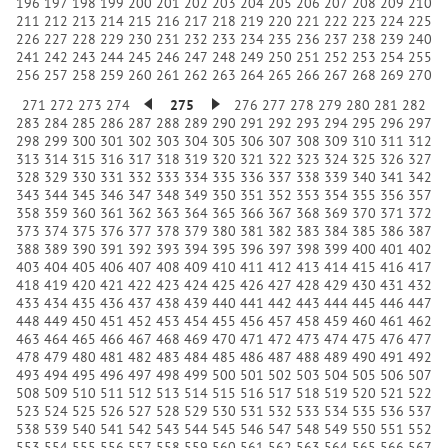
196
197
198
199
200
201
202
203
204
205
206
207
208
209
210
211
212
213
214
215
216
217
218
219
220
221
222
223
224
225
226
227
228
229
230
231
232
233
234
235
236
237
238
239
240
241
242
243
244
245
246
247
248
249
250
251
252
253
254
255
256
257
258
259
260
261
262
263
264
265
266
267
268
269
270
271
272
273
274
275
276
277
278
279
280
281
282
283
284
285
286
287
288
289
290
291
292
293
294
295
296
297
298
299
300
301
302
303
304
305
306
307
308
309
310
311
312
313
314
315
316
317
318
319
320
321
322
323
324
325
326
327
328
329
330
331
332
333
334
335
336
337
338
339
340
341
342
343
344
345
346
347
348
349
350
351
352
353
354
355
356
357
358
359
360
361
362
363
364
365
366
367
368
369
370
371
372
373
374
375
376
377
378
379
380
381
382
383
384
385
386
387
388
389
390
391
392
393
394
395
396
397
398
399
400
401
402
403
404
405
406
407
408
409
410
411
412
413
414
415
416
417
418
419
420
421
422
423
424
425
426
427
428
429
430
431
432
433
434
435
436
437
438
439
440
441
442
443
444
445
446
447
448
449
450
451
452
453
454
455
456
457
458
459
460
461
462
463
464
465
466
467
468
469
470
471
472
473
474
475
476
477
478
479
480
481
482
483
484
485
486
487
488
489
490
491
492
493
494
495
496
497
498
499
500
501
502
503
504
505
506
507
508
509
510
511
512
513
514
515
516
517
518
519
520
521
522
523
524
525
526
527
528
529
530
531
532
533
534
535
536
537
538
539
540
541
542
543
544
545
546
547
548
549
550
551
552
553
554
555
556
557
558
559
560
561
562
563
564
565
566
567