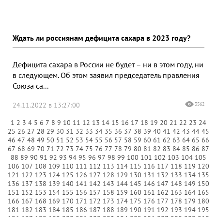
Ждать ли россиянам дефицита сахара в 2023 году?
Дефицита сахара в России не будет – ни в этом году, ни
в следующем. Об этом заявил председатель правления
Союза са...
24.11.2022 в 13:27:00
3562
1
2
3
4
5
6
7
8
9
10
11
12
13
14
15
16
17
18
19
20
21
22
23
24
25
26
27
28
29
30
31
32
33
34
35
36
37
38
39
40
41
42
43
44
45
46
47
48
49
50
51
52
53
54
55
56
57
58
59
60
61
62
63
64
65
66
67
68
69
70
71
72
73
74
75
76
77
78
79
80
81
82
83
84
85
86
87
88
89
90
91
92
93
94
95
96
97
98
99
100
101
102
103
104
105
106
107
108
109
110
111
112
113
114
115
116
117
118
119
120
121
122
123
124
125
126
127
128
129
130
131
132
133
134
135
136
137
138
139
140
141
142
143
144
145
146
147
148
149
150
151
152
153
154
155
156
157
158
159
160
161
162
163
164
165
166
167
168
169
170
171
172
173
174
175
176
177
178
179
180
181
182
183
184
185
186
187
188
189
190
191
192
193
194
195