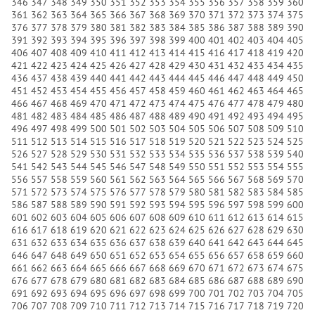
346
347
348
349
350
351
352
353
354
355
356
357
358
359
360
361
362
363
364
365
366
367
368
369
370
371
372
373
374
375
376
377
378
379
380
381
382
383
384
385
386
387
388
389
390
391
392
393
394
395
396
397
398
399
400
401
402
403
404
405
406
407
408
409
410
411
412
413
414
415
416
417
418
419
420
421
422
423
424
425
426
427
428
429
430
431
432
433
434
435
436
437
438
439
440
441
442
443
444
445
446
447
448
449
450
451
452
453
454
455
456
457
458
459
460
461
462
463
464
465
466
467
468
469
470
471
472
473
474
475
476
477
478
479
480
481
482
483
484
485
486
487
488
489
490
491
492
493
494
495
496
497
498
499
500
501
502
503
504
505
506
507
508
509
510
511
512
513
514
515
516
517
518
519
520
521
522
523
524
525
526
527
528
529
530
531
532
533
534
535
536
537
538
539
540
541
542
543
544
545
546
547
548
549
550
551
552
553
554
555
556
557
558
559
560
561
562
563
564
565
566
567
568
569
570
571
572
573
574
575
576
577
578
579
580
581
582
583
584
585
586
587
588
589
590
591
592
593
594
595
596
597
598
599
600
601
602
603
604
605
606
607
608
609
610
611
612
613
614
615
616
617
618
619
620
621
622
623
624
625
626
627
628
629
630
631
632
633
634
635
636
637
638
639
640
641
642
643
644
645
646
647
648
649
650
651
652
653
654
655
656
657
658
659
660
661
662
663
664
665
666
667
668
669
670
671
672
673
674
675
676
677
678
679
680
681
682
683
684
685
686
687
688
689
690
691
692
693
694
695
696
697
698
699
700
701
702
703
704
705
706
707
708
709
710
711
712
713
714
715
716
717
718
719
720