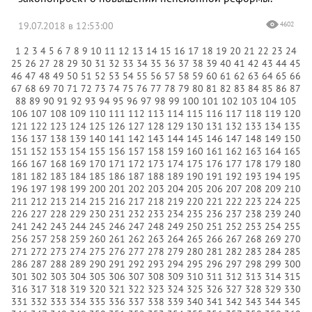
19.07.2018 в 12:53:00
4602
1
2
3
4
5
6
7
8
9
10
11
12
13
14
15
16
17
18
19
20
21
22
23
24
25
26
27
28
29
30
31
32
33
34
35
36
37
38
39
40
41
42
43
44
45
46
47
48
49
50
51
52
53
54
55
56
57
58
59
60
61
62
63
64
65
66
67
68
69
70
71
72
73
74
75
76
77
78
79
80
81
82
83
84
85
86
87
88
89
90
91
92
93
94
95
96
97
98
99
100
101
102
103
104
105
106
107
108
109
110
111
112
113
114
115
116
117
118
119
120
121
122
123
124
125
126
127
128
129
130
131
132
133
134
135
136
137
138
139
140
141
142
143
144
145
146
147
148
149
150
151
152
153
154
155
156
157
158
159
160
161
162
163
164
165
166
167
168
169
170
171
172
173
174
175
176
177
178
179
180
181
182
183
184
185
186
187
188
189
190
191
192
193
194
195
196
197
198
199
200
201
202
203
204
205
206
207
208
209
210
211
212
213
214
215
216
217
218
219
220
221
222
223
224
225
226
227
228
229
230
231
232
233
234
235
236
237
238
239
240
241
242
243
244
245
246
247
248
249
250
251
252
253
254
255
256
257
258
259
260
261
262
263
264
265
266
267
268
269
270
271
272
273
274
275
276
277
278
279
280
281
282
283
284
285
286
287
288
289
290
291
292
293
294
295
296
297
298
299
300
301
302
303
304
305
306
307
308
309
310
311
312
313
314
315
316
317
318
319
320
321
322
323
324
325
326
327
328
329
330
331
332
333
334
335
336
337
338
339
340
341
342
343
344
345