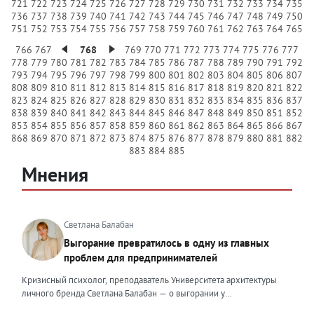
721
722
723
724
725
726
727
728
729
730
731
732
733
734
735
736
737
738
739
740
741
742
743
744
745
746
747
748
749
750
751
752
753
754
755
756
757
758
759
760
761
762
763
764
765
766
767
768
769
770
771
772
773
774
775
776
777
778
779
780
781
782
783
784
785
786
787
788
789
790
791
792
793
794
795
796
797
798
799
800
801
802
803
804
805
806
807
808
809
810
811
812
813
814
815
816
817
818
819
820
821
822
823
824
825
826
827
828
829
830
831
832
833
834
835
836
837
838
839
840
841
842
843
844
845
846
847
848
849
850
851
852
853
854
855
856
857
858
859
860
861
862
863
864
865
866
867
868
869
870
871
872
873
874
875
876
877
878
879
880
881
882
883
884
885
Мнения
Светлана Балабан
Выгорание превратилось в одну из главных
проблем для предпринимателей
Кризисный психолог, преподаватель Университета архитектуры
личного бренда Светлана Балабан — о выгорании у
предпринимателей, его причинах, признаках и способах