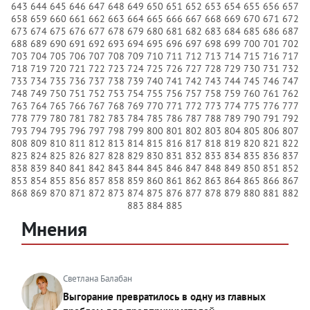
643
644
645
646
647
648
649
650
651
652
653
654
655
656
657
658
659
660
661
662
663
664
665
666
667
668
669
670
671
672
673
674
675
676
677
678
679
680
681
682
683
684
685
686
687
688
689
690
691
692
693
694
695
696
697
698
699
700
701
702
703
704
705
706
707
708
709
710
711
712
713
714
715
716
717
718
719
720
721
722
723
724
725
726
727
728
729
730
731
732
733
734
735
736
737
738
739
740
741
742
743
744
745
746
747
748
749
750
751
752
753
754
755
756
757
758
759
760
761
762
763
764
765
766
767
768
769
770
771
772
773
774
775
776
777
778
779
780
781
782
783
784
785
786
787
788
789
790
791
792
793
794
795
796
797
798
799
800
801
802
803
804
805
806
807
808
809
810
811
812
813
814
815
816
817
818
819
820
821
822
823
824
825
826
827
828
829
830
831
832
833
834
835
836
837
838
839
840
841
842
843
844
845
846
847
848
849
850
851
852
853
854
855
856
857
858
859
860
861
862
863
864
865
866
867
868
869
870
871
872
873
874
875
876
877
878
879
880
881
882
883
884
885
Мнения
Светлана Балабан
Выгорание превратилось в одну из главных