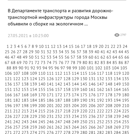
В Департаменте транспорта и развития дорожно-
транспортной инфраструктуры города Москвы
объявили о сборке на экологичном ...
27.05.2021 в 10:23:00
2797
1
2
3
4
5
6
7
8
9
10
11
12
13
14
15
16
17
18
19
20
21
22
23
24
25
26
27
28
29
30
31
32
33
34
35
36
37
38
39
40
41
42
43
44
45
46
47
48
49
50
51
52
53
54
55
56
57
58
59
60
61
62
63
64
65
66
67
68
69
70
71
72
73
74
75
76
77
78
79
80
81
82
83
84
85
86
87
88
89
90
91
92
93
94
95
96
97
98
99
100
101
102
103
104
105
106
107
108
109
110
111
112
113
114
115
116
117
118
119
120
121
122
123
124
125
126
127
128
129
130
131
132
133
134
135
136
137
138
139
140
141
142
143
144
145
146
147
148
149
150
151
152
153
154
155
156
157
158
159
160
161
162
163
164
165
166
167
168
169
170
171
172
173
174
175
176
177
178
179
180
181
182
183
184
185
186
187
188
189
190
191
192
193
194
195
196
197
198
199
200
201
202
203
204
205
206
207
208
209
210
211
212
213
214
215
216
217
218
219
220
221
222
223
224
225
226
227
228
229
230
231
232
233
234
235
236
237
238
239
240
241
242
243
244
245
246
247
248
249
250
251
252
253
254
255
256
257
258
259
260
261
262
263
264
265
266
267
268
269
270
271
272
273
274
275
276
277
278
279
280
281
282
283
284
285