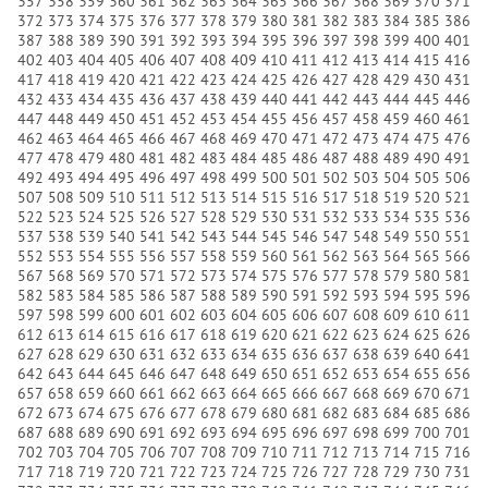
357
358
359
360
361
362
363
364
365
366
367
368
369
370
371
372
373
374
375
376
377
378
379
380
381
382
383
384
385
386
387
388
389
390
391
392
393
394
395
396
397
398
399
400
401
402
403
404
405
406
407
408
409
410
411
412
413
414
415
416
417
418
419
420
421
422
423
424
425
426
427
428
429
430
431
432
433
434
435
436
437
438
439
440
441
442
443
444
445
446
447
448
449
450
451
452
453
454
455
456
457
458
459
460
461
462
463
464
465
466
467
468
469
470
471
472
473
474
475
476
477
478
479
480
481
482
483
484
485
486
487
488
489
490
491
492
493
494
495
496
497
498
499
500
501
502
503
504
505
506
507
508
509
510
511
512
513
514
515
516
517
518
519
520
521
522
523
524
525
526
527
528
529
530
531
532
533
534
535
536
537
538
539
540
541
542
543
544
545
546
547
548
549
550
551
552
553
554
555
556
557
558
559
560
561
562
563
564
565
566
567
568
569
570
571
572
573
574
575
576
577
578
579
580
581
582
583
584
585
586
587
588
589
590
591
592
593
594
595
596
597
598
599
600
601
602
603
604
605
606
607
608
609
610
611
612
613
614
615
616
617
618
619
620
621
622
623
624
625
626
627
628
629
630
631
632
633
634
635
636
637
638
639
640
641
642
643
644
645
646
647
648
649
650
651
652
653
654
655
656
657
658
659
660
661
662
663
664
665
666
667
668
669
670
671
672
673
674
675
676
677
678
679
680
681
682
683
684
685
686
687
688
689
690
691
692
693
694
695
696
697
698
699
700
701
702
703
704
705
706
707
708
709
710
711
712
713
714
715
716
717
718
719
720
721
722
723
724
725
726
727
728
729
730
731