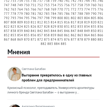
732
733
734
735
736
737
738
739
740
741
742
743
744
745
746
747
748
749
750
751
752
753
754
755
756
757
758
759
760
761
762
763
764
765
766
767
768
769
770
771
772
773
774
775
776
777
778
779
780
781
782
783
784
785
786
787
788
789
790
791
792
793
794
795
796
797
798
799
800
801
802
803
804
805
806
807
808
809
810
811
812
813
814
815
816
817
818
819
820
821
822
823
824
825
826
827
828
829
830
831
832
833
834
835
836
837
838
839
840
841
842
843
844
845
846
847
848
849
850
851
852
853
854
855
856
857
858
859
860
861
862
863
864
865
866
867
868
869
870
871
872
873
874
875
876
877
878
879
880
881
882
883
884
885
Мнения
Светлана Балабан
Выгорание превратилось в одну из главных
проблем для предпринимателей
Кризисный психолог, преподаватель Университета архитектуры
личного бренда Светлана Балабан — о выгорании у
предпринимателей, его причинах, признаках и способах
преодоления Выгорание в 2026 году стало самой острой
проблемой, однако выгорание у предпринимателей заметно
Ангелина Веретенченко