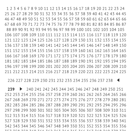
1
2
3
4
5
6
7
8
9
10
11
12
13
14
15
16
17
18
19
20
21
22
23
24
25
26
27
28
29
30
31
32
33
34
35
36
37
38
39
40
41
42
43
44
45
46
47
48
49
50
51
52
53
54
55
56
57
58
59
60
61
62
63
64
65
66
67
68
69
70
71
72
73
74
75
76
77
78
79
80
81
82
83
84
85
86
87
88
89
90
91
92
93
94
95
96
97
98
99
100
101
102
103
104
105
106
107
108
109
110
111
112
113
114
115
116
117
118
119
120
121
122
123
124
125
126
127
128
129
130
131
132
133
134
135
136
137
138
139
140
141
142
143
144
145
146
147
148
149
150
151
152
153
154
155
156
157
158
159
160
161
162
163
164
165
166
167
168
169
170
171
172
173
174
175
176
177
178
179
180
181
182
183
184
185
186
187
188
189
190
191
192
193
194
195
196
197
198
199
200
201
202
203
204
205
206
207
208
209
210
211
212
213
214
215
216
217
218
219
220
221
222
223
224
225
226
227
228
229
230
231
232
233
234
235
236
237
238
239
240
241
242
243
244
245
246
247
248
249
250
251
252
253
254
255
256
257
258
259
260
261
262
263
264
265
266
267
268
269
270
271
272
273
274
275
276
277
278
279
280
281
282
283
284
285
286
287
288
289
290
291
292
293
294
295
296
297
298
299
300
301
302
303
304
305
306
307
308
309
310
311
312
313
314
315
316
317
318
319
320
321
322
323
324
325
326
327
328
329
330
331
332
333
334
335
336
337
338
339
340
341
342
343
344
345
346
347
348
349
350
351
352
353
354
355
356